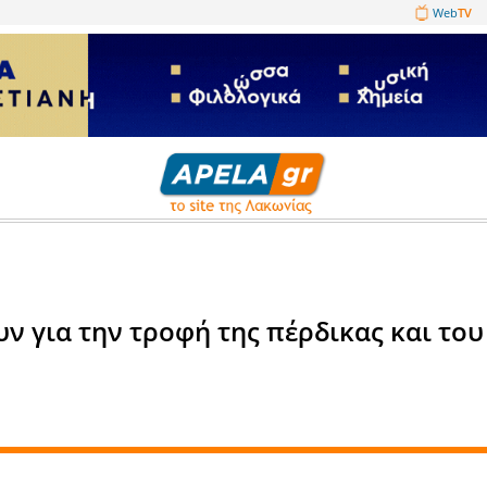
1089860
λλον
σπέρνουν για την τροφή της π