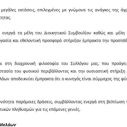
ραματικών και περιβαλλοντικών δράσεων του Κυ
υταίο χρονικό διάστημα εκτεταμένες σπορές σε ορ
ς.
 κατάλληλα για τη διατροφή της πέρδικας και του 
θηραμάτων, ιδιαίτερα σε περιόδους όπου οι καιρ
 την επιβίωσή τους.
οιήθηκαν σε μεγάλες εκτάσεις, επιλεγμένες με γν
ης βιοποικιλότητας.
ης συνέβαλαν ενεργά τα μέλη του Διοικητικού Συ
ε προσωπική εργασία και εθελοντική προσφορά στήρ