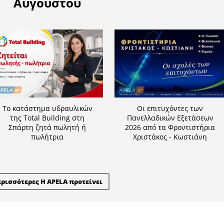
Η APELA προτείνει