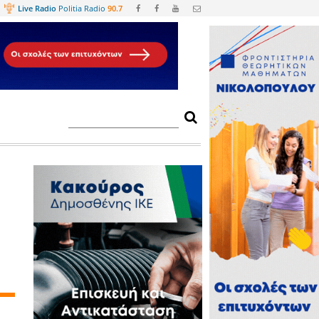
Web
TV
Live Radio
Politia Radio
90.
έρδικας και του