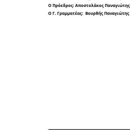
αυτή.
Οι συγκεκριμένες ενέργε
υπεύθυνο κυνήγι, τη διαχε
άγριας ζωής. Ο Κυνηγετικό
και όχι αντίπαλός της.
Θα συνεχίσουμε με συνέπε
βιοτόπων και στη διατήρησ
Για το Δ.Σ. του Κυνηγετ
Ο Πρόεδρος: Αποστολάκο
Ο Γ. Γραμματέας: Βουρθή