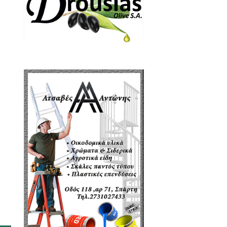
υλλόγου μας, που προάγει το
αι την ουσιαστική στήριξη της
ηγός είναι σύμμαχος της φύσης
ντας ενεργά στη βελτίωση των
ιές.