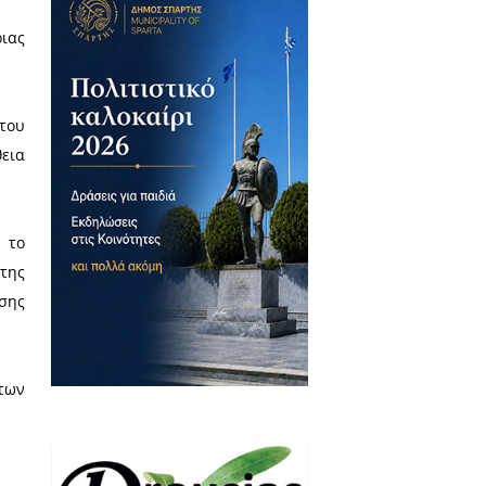
νηγετικού Συλλόγου Μολάων,
εινές και ημιορεινές περιοχές
λαγού, με στόχο την ενίσχυση
ικές συνθήκες και η έλλειψη
ώμονα τις ανάγκες της άγριας
μβουλίου καθώς και μέλη του
ιξαν έμπρακτα την προσπάθεια