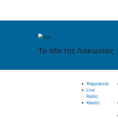
Το site της Λακωνίας
Φαρμακεία
Live
Radio
Καιρός