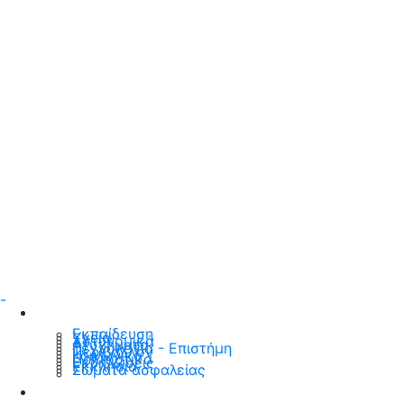
-
Επικαιρότητα
Εκπαίδευση
Υγεία
Αστυνομικά
Ατυχήματα
Τεχνολογία - Επιστήμη
Περιβάλλον
Κοινωνικά
Πολιτιστικά
Εκδηλώσεις
Εκκλησία
Σώματα ασφαλείας
Οικονομία & Ανάπτυξη