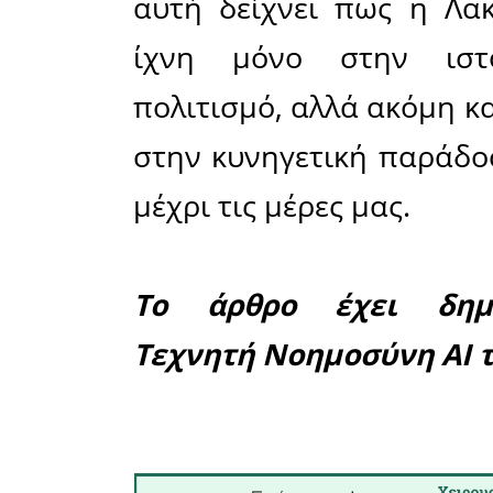
«
Λακωνικ
(ιχνηλάτ
Ρωμαίους
Leporariu
τους ονόμα
Lebriere.