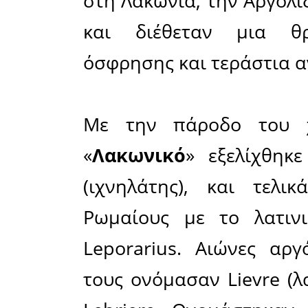
στην απο
ορεινές 
αντιμετώπ
Σύμφωνα
Reporter
,