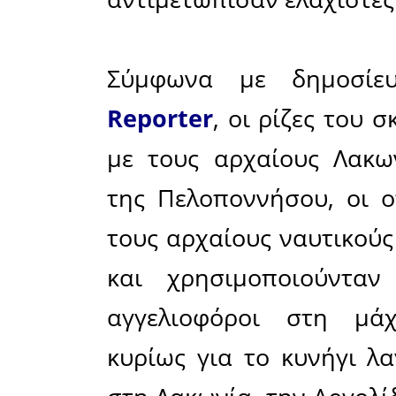
Ο Ελληνι
διάφορε
Ζαγάρι, εί
έχουν επι
από την 
καθαρότη