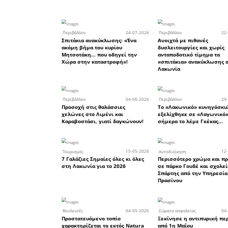
Από τους 
μέχρι το
αυτή δεί
ίχνη μό
πολιτισμό
στην κυνη