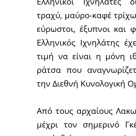
κυρίως γι
στη Λακων
και διέ
όσφρησης 
Με την 