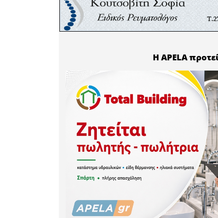
Με ύψος έ
κιλά, ο
Ελληνικο
τραχύ, μα