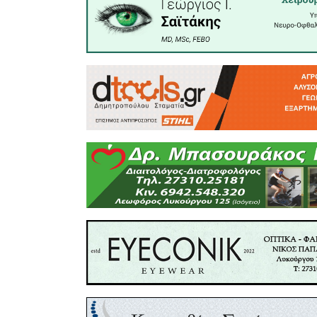
(δρομείς)
τους. Έτσ
μέχρι σ
(λαγωνικό
ένα μεγά
Λακωνία.