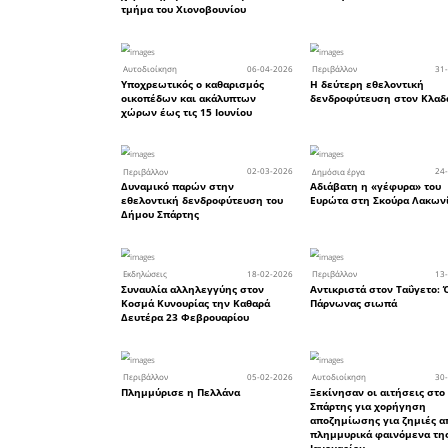
μέχρι τις 
Το άρθρ
Τεχνητή Ν