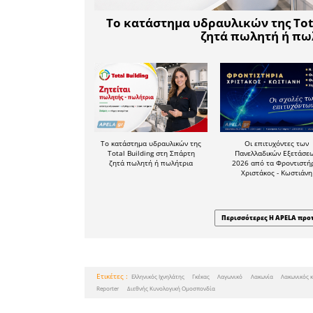
εύρωστοι,
Ελληνικός
τιμή να ε
ράτσα πο
την Διεθνή