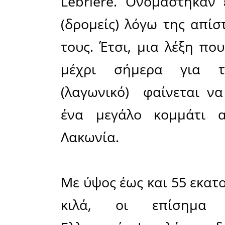
με τους α
της Πελοπ
τους αρχα
και χρησ
αγγελιοφ