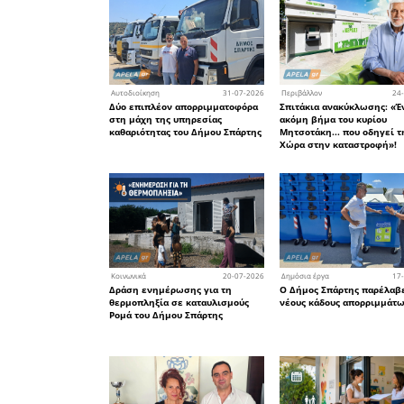
οικονομικ
εξ αυτών,
του παρέχ
συμπλήρ
οποία θα
του Δήμου