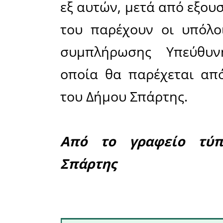
Για την
ενίσχυση
δικαιολο
από το ΦΕ