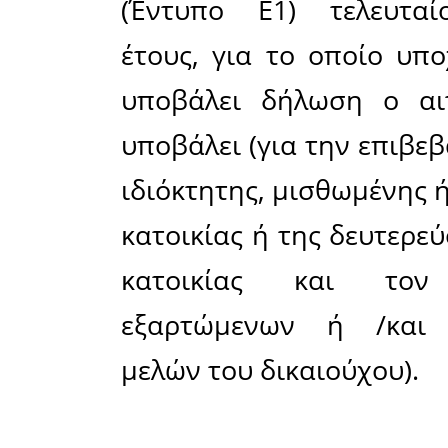
Ειδικότερ
αφορούν
δευτερευο
ή / και γ
τους.