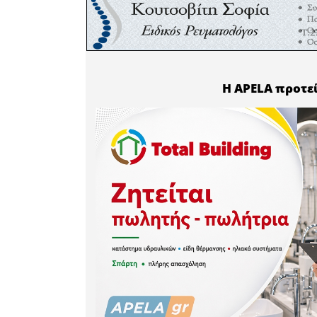
υποβάλει
υποβάλει 
ιδιόκτητη
κατοικίας
κατοικ
εξαρτώμε