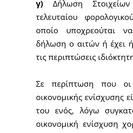
Οι αιτή
Πρωτόκο
υποβάλλο
Μαρτίου 
Σπάρτη, ισ