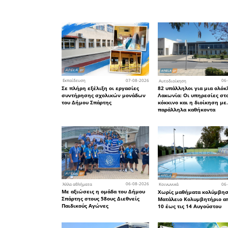
τις περιπτ
Σε περίπ
οικονομικ
του ενός,