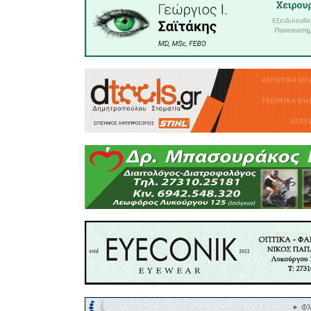
α)
Αίτη
εξουσιοδο
β)
Δήλωση
(Έντυπο 
έτους, γι