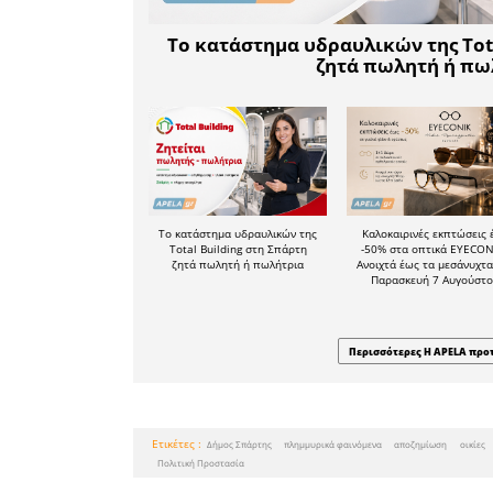
μελών του 
γ)
Δήλωση
τελευταί
οποίο υπ
δήλωση ο 