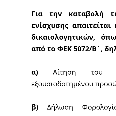
Ανάγκη
Προστασία
για χορ
πληγέντες
της 26ης Ι