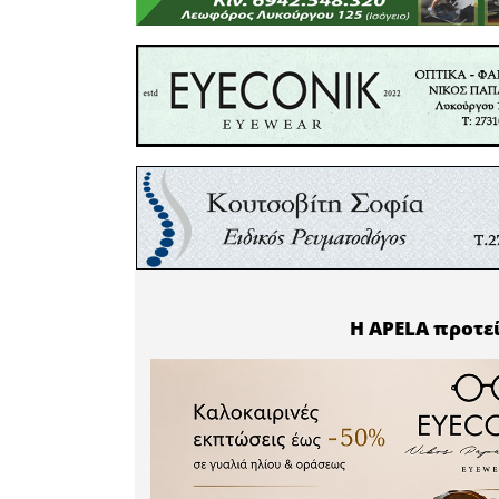
Για την 
μια παρ
συγκεκριμ
Αυτά περι
νερών, κ