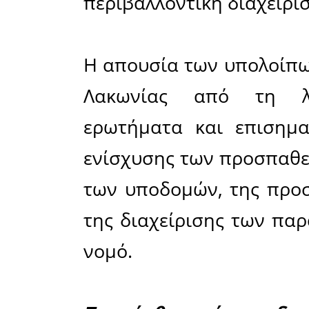
(
Παχιάμμ
• Παραλία
• Παραλία
(
Μονεμβα
• Παραλ
(
Μεγάλη 