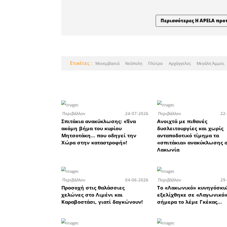
Η απουσία
Λακωνία
ερωτήματ
ενίσχυσης
των υποδο
της διαχε