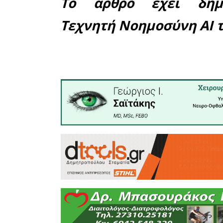
Πρόκειται
καθαρά νε
περιβάλλο
για την 
περιβαλλο