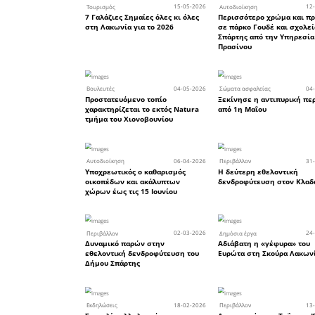
νομό.
Το άρθρ
Τεχνητή Ν