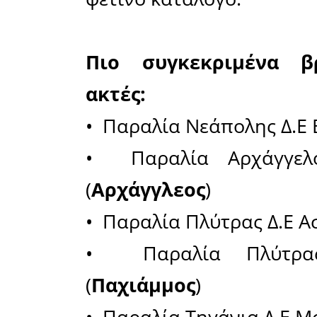
βραβεύτη
αριθμός 
άλλες Π
αντίστοι
είναι ότι
αποκλεισ