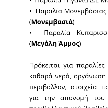
Μονεμβασ
μοναδικό
φετινό κα
Πιο συγ
ακτές: