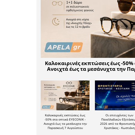
ναυαγοσ
βοηθειώ
σήμανση,
περιβαλλον