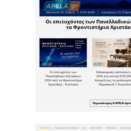
συνδυαστ
ακόμα 
οικογενεια
Οι γυναίκ