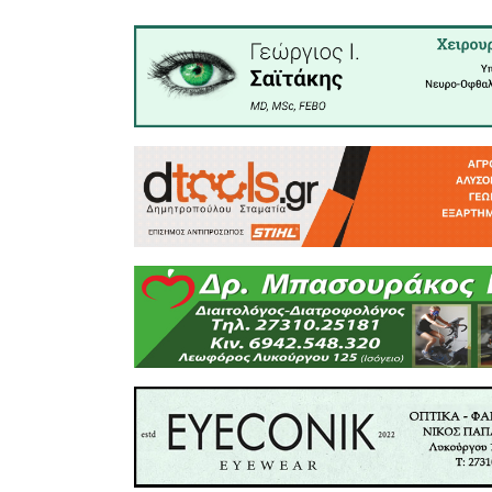
συμπολίτ
αναπηρία.
Στα θέματ
ανέβηκε τρ
των Φύλω