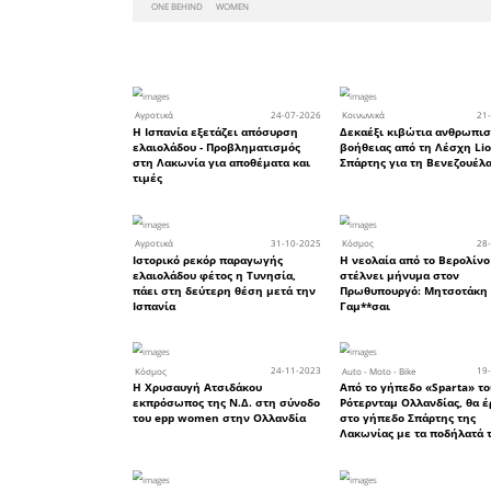
όταν χτίζ
και αντα
WOMEN εί
πολλά ενδ
Εδώ έκανα
φίλες τη