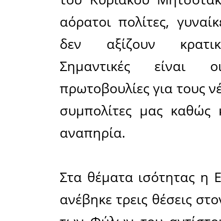
• ότι μόν
πολίτη,
θεμελιώδ
ύπαρξής τ
• ότι ακ
ηγετικού