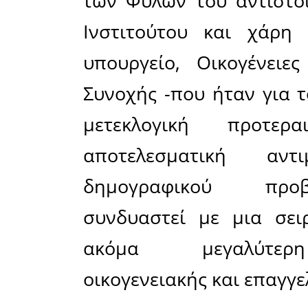
συμβολή σ
στη χάραξ
Στην ε
Ατσιδάκου