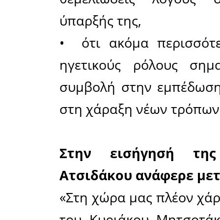
εκπροσώπων το
εκπροσώπησε η
Φύλων, η Λάκα
Οι θέσει
συνεδρίου
• ότι μό
δυνατή,