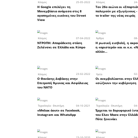
βοήθεια τω