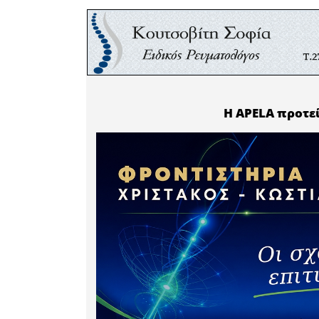
Ινστιτού
υπουργείο
Συνοχής -
μετεκλο
αποτελε
δημογρ