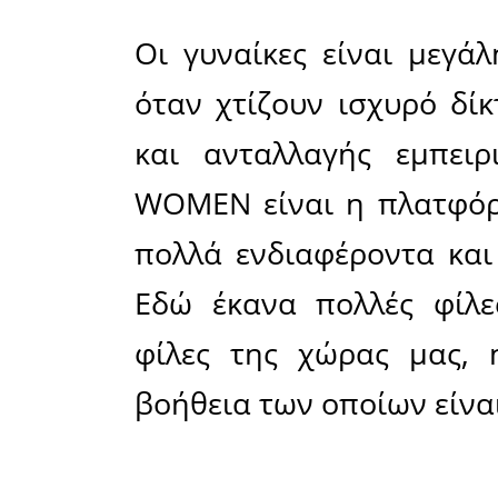
«Στη χώρα
του Κυρι
αόρατοι π
δεν αξί
Σημαντι
πρωτοβουλ