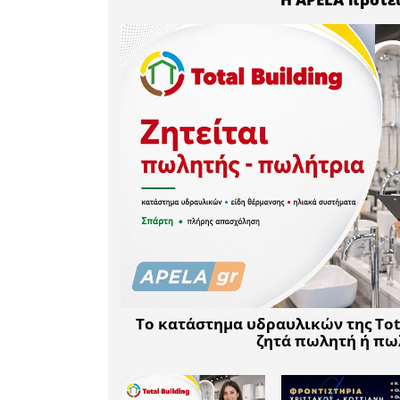
Ένας πατ
αμέσως. Ε
οδηγεί στο
αρμοδιότ
Ιησούς Χρ