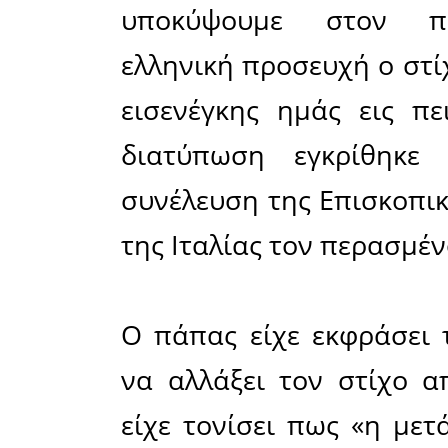
αλλάξει έ
οποίος θ
σωστά στη
Ο στίχος 