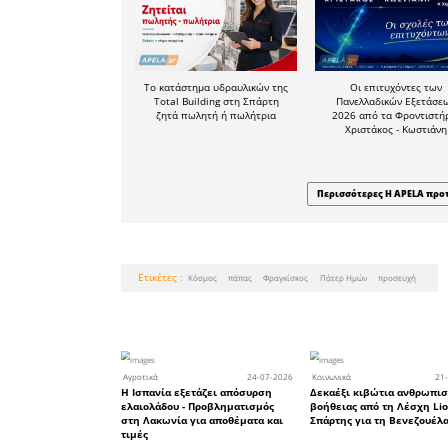
στους μαθ
πρέπει να
Πηγή:
cnn