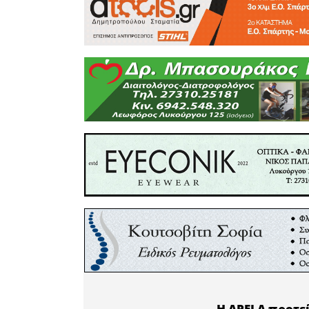
είχε τονί
καλή γιατί
οδηγεί στ
είμαι αυτ
εκείνος σ
πέσει. Έν