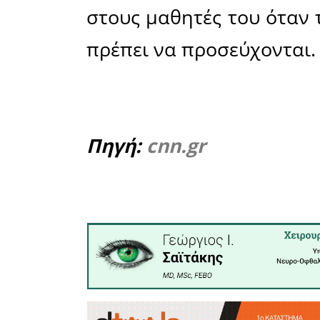
διατύπωσ
συνέλευση
της Ιταλία
Ο πάπας ε
να αλλάξε