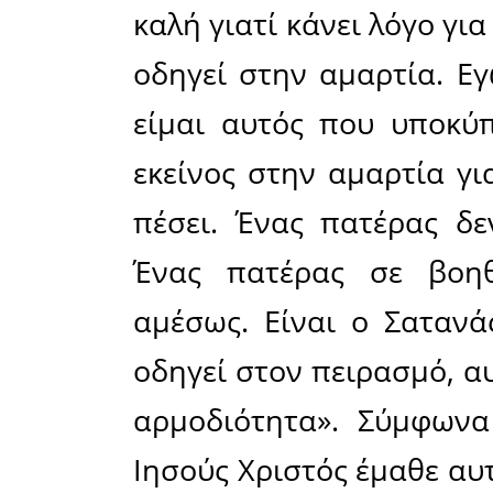
(μην μας
αλλάξει 
temptati
υποκύψο
ελληνική π
εισενέγκη