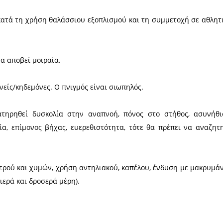
 την ακτή. Πνιγμοί συμβαίνουν κατά 90% στα πρώ
ν ακτή.
ο φαγητό και ποτέ έχοντας καταναλώσει αλκοόλ.
ώρο που είναι οριοθετημένος από σημαδούρες.
εφάλι σε άγνωστα νερά.
χνιδιών (κράτημα της αναπνοής κτλ)
ν ασφαλείας κατά τη χρήση θαλάσσιου εξοπλισμού κ