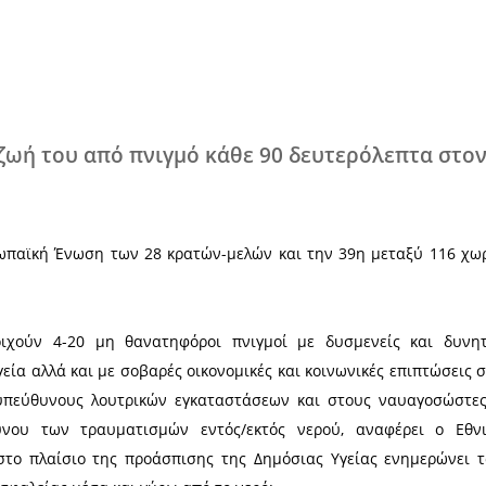
Χ
χάνει τη ζωή του από πνιγμό κάθε 9
θέση στην Ευρωπαϊκή Ένωση των 28 κρατών-μελών 