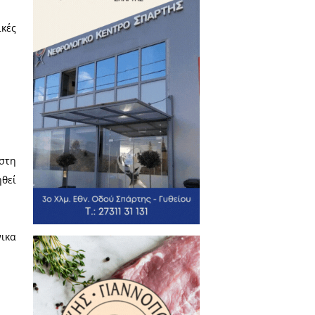
τα 10μ, κατά 55% στα 3μ, και
αι τη συμμετοχή σε αθλητικές