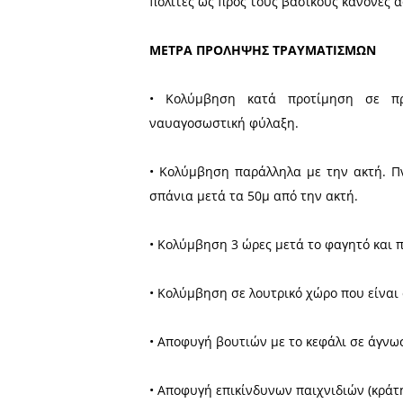
(Παγκόσμιος Οργανισμός Υγε
Σε κάθε θανατηφόρο κρού
μακροχρόνιες συνέπειες όχι
πάσχοντα, στην οικογένει
πνιγμός είναι η κορυφή
Οργανισμός Δημόσιας Υγεί
πολίτες ως προς τους βασικ
ΜΕΤΡΑ ΠΡΟΛΗΨΗΣ ΤΡΑΥΜ
• Κολύμβηση κατά προτ
ναυαγοσωστική φύλαξη.