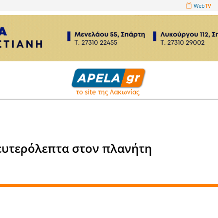
1089860
ος
άθε 90 δευτερόλεπτα στον πλ