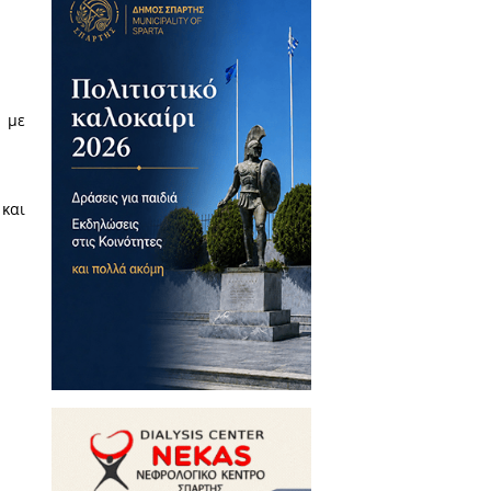
ί με δυσμενείς και δυνητικά
και κοινωνικές επιπτώσεις στον
ων και στους ναυαγοσώστες. Ο
 νερού, αναφέρει ο Εθνικός
όσιας Υγείας ενημερώνει τους
ουτρικές εγκαταστάσεις με