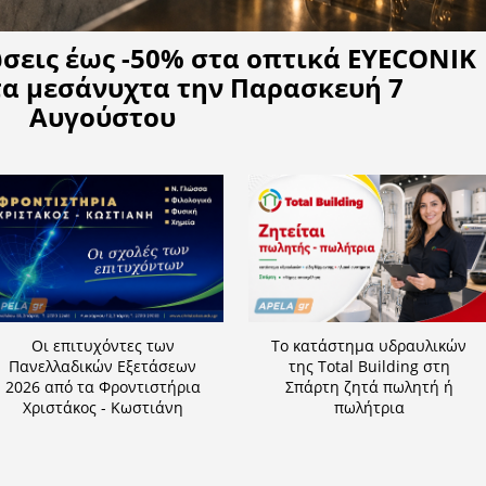
Η APELA προτείνει