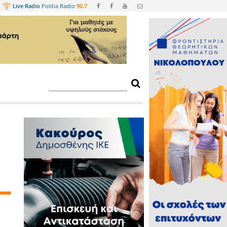
Web
TV
Live Radio
Politia Radio
90.
ανήτη