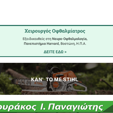
μεων μπορεί να αποβεί μοιραία.
ιδιών από γονείς/κηδεμόνες. Ο πνιγμός είναι σιωπη
νερό και παρατηρηθεί δυσκολία στην αναπνοή, π
έντονη υπνηλία, επίμονος βήχας, ευερεθιστότητα, 
γηση.
(κατανάλωση νερού και χυμών, χρήση αντηλιακού, κ
ραμονή σε σκιερά και δροσερά μέρη).