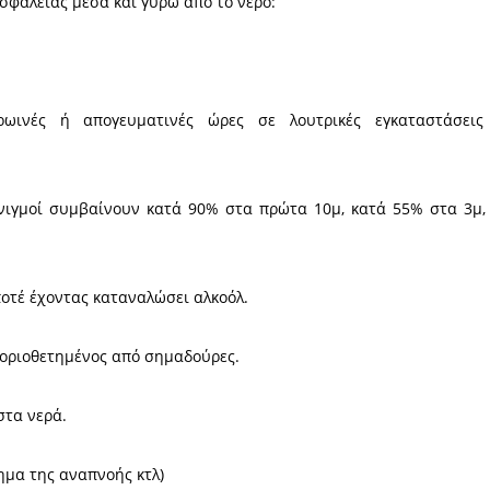
ίας 2014).
σμα, αντιστοιχούν 4-20 μη θανατηφόροι πνιγμο
 μόνο στην υγεία αλλά και με σοβαρές οικονομικές 
ά του, στους υπεύθυνους λουτρικών εγκαταστάσε
 του παγόβουνου των τραυματισμών εντός/εκτός
ας, ο οποίος στο πλαίσιο της προάσπισης της Δημ
ούς κανόνες ασφαλείας μέσα και γύρω από το νερό:
ΑΤΙΣΜΩΝ
ίμηση σε πρωινές ή απογευματινές ώρες σε λ