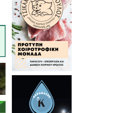
λός.
όνος στο στήθος, ασυνήθιστη
τότε θα πρέπει να αναζητηθεί
απέλου, ένδυση με μακρυμάνικα