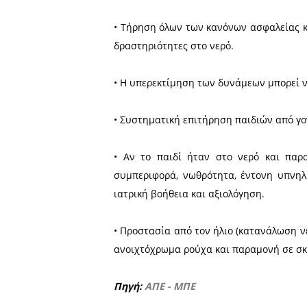
• Κολύμβηση παράλληλα με
σπάνια μετά τα 50μ από τη
• Κολύμβηση 3 ώρες μετά τ
• Κολύμβηση σε λουτρικό χ
• Αποφυγή βουτιών με το κ
• Αποφυγή επικίνδυνων παι
• Τήρηση όλων των κανόνω
δραστηριότητες στο νερό.