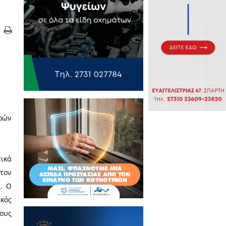
0 δευτερόλεπτα στον
και την 39η μεταξύ 116 χωρών