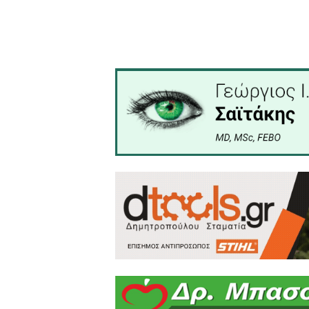
• Η υπερεκτίμηση των δυνά
• Συστηματική επιτήρηση πα
• Αν το παιδί ήταν στο 
συμπεριφορά, νωθρότητα, 
ιατρική βοήθεια και αξιολό
• Προστασία από τον ήλιο 
ανοιχτόχρωμα ρούχα και πα
Πηγή:
ΑΠΕ - ΜΠΕ