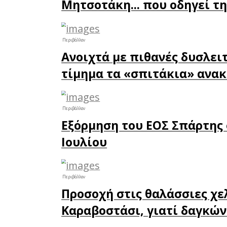
λουόμενο
Στην παρ
της Πελ