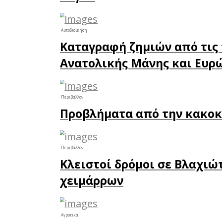
Το κατά
Σπάρτη 
Το κατάστ
πωλητή ή