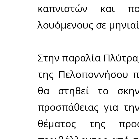
επαναληπτ
παραλία Πλύ
του έργου
προγραμματ
του στη διά