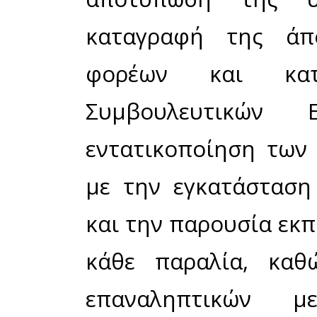
Τύπου σχε
ελλοχεύου
στόχους του
από εθελοντέ
Το απόγευ