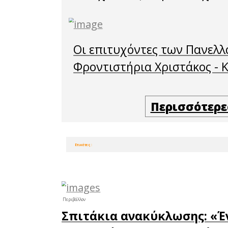
με την 
και την 
κάθε πα
επαναλ
καπνισ