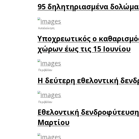
στόχου
καθαρισ
πολίτες 
Το απόγ