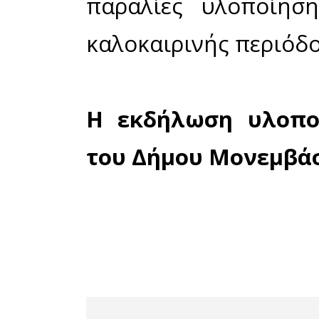
την Πέμπ
Μετά τη
2013, σ
του έργο