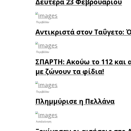
παραλίε
καλοκαιρ
Η εκδήλ
του Δήμ