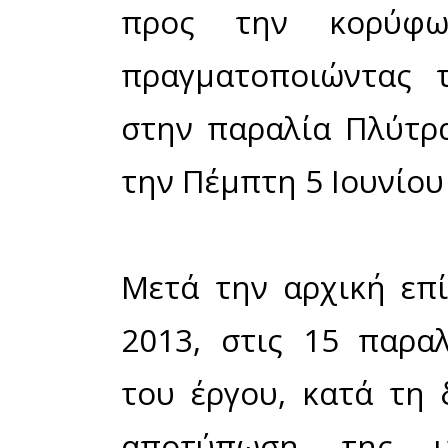
Πελοποννήσ
μιας ολοκλη
θέματος τη
απορρίμμα
εκδήλωση 
περιπτέρου