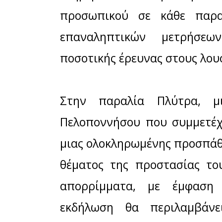
περιορισμό 
πλέον στην 
κορύφωση 
επίσκεψή το
Πέμπτη 5 Ιο