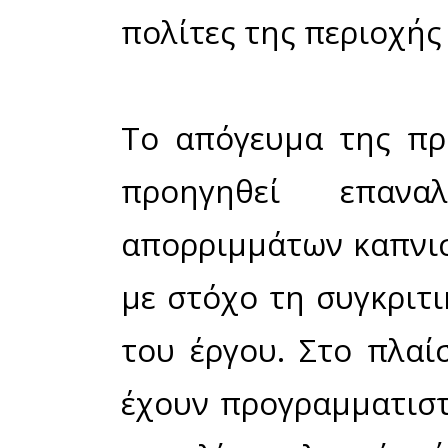
καπνιστ
τελική 
προς τ
πραγματ
στην πα