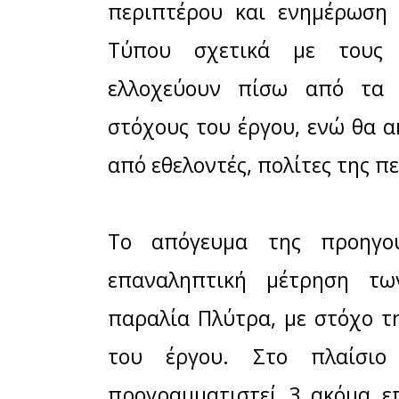
Μετά την α
παραλίες/ π
οποίων έγ
καταγραφή 
των Τοπι
εντατικοποί