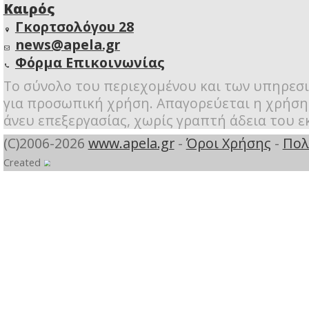
Περιβάλλον
Σπιτάκια α
Μητσοτάκη.
Περιβάλλον
Ανοιχτά με
τίμημα τα 