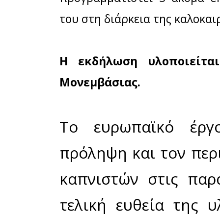
ενημερωτικ
προσωπικού
επαναληπτ
ποσοτικής έ
Στην παρα