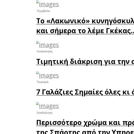
θα στηθ
προσπάθ
θέματο
περιβάλ
στα απο