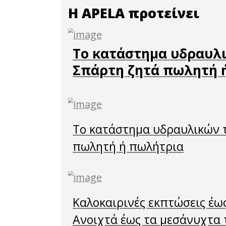
αποτύπ
καταγρ
φορέω
Συμβου
εντατικ