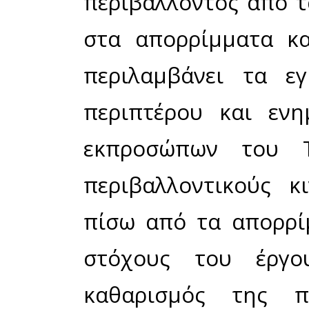
Η εκδήλωσ
Μονεμβάσι
Το ευρ
πρόληψη