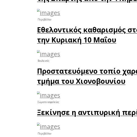
περιλαμ
περιπτέ
εκπροσ
περιβαλ
πίσω απ