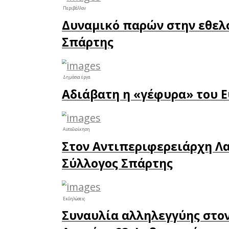
προηγη
απορριμ
με στόχο
του έργ
έχουν πρ