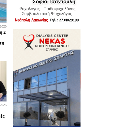
υστιάνους
06-07-2026
όσια έργα
αβαθμίστηκαν σχολικές
ές και κοινόχρηστοι χώροι
ν Δήμο Σπάρτης