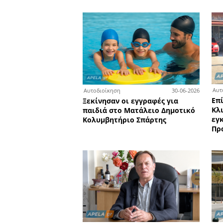
0
Δημόσια έργα
Ανοίγει ο δρόμος για την
κατασκευή ενός σύγχρον
Αθλητικού Κέντρου στη Σ