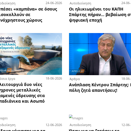
2-07-2026
01-07-2026
Αυτοδιοίκηση
Κοι
τάξιο
Παραιτήθηκε ο Πρόεδρος της
«Ψ
μείου
Κοινότητας Γοράνων
Ξηρ
26-06-2026
Αυτοδιοίκηση
Αυτ
0-06-2026
Επίσκεψη του Υφυπουργού
Ενη
α
Κλιματικής Κρίσης, στις
απά
οτικό
εγκαταστάσεις της Πολιτικής