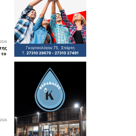
24-06-2026
οδιοίκηση
ηλικιωμένοι του ΚΑΠΗ
ρτης πήραν... βεβαίωση στην
φιακή εποχή