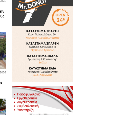
21-07-2026
νωνικά
ικτή η κλιματιζόμενη
ουσα του ΚΑΠΗ Σπάρτης για
 ημέρες του καύσωνα
15-07-2026
ία
 μεγάλη συμμετοχή η
μερωτική εκδήλωση για την
διά και τον Εγκέφαλο στους