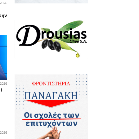
01-07-2026
νωνικά
υχική Ανθεκτικότητα» σε
οκάμπι, Καστόρι και Καρυές
25-06-2026
οδιοίκηση
μέρωση για τις τηλεφωνικές
τες στη Βορδόνια