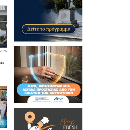
03-08-2026
αίδευση
σσερα σχολικά προαύλια
ίγουν στον Δήμο Σπάρτης για
ο τον Αύγουστο