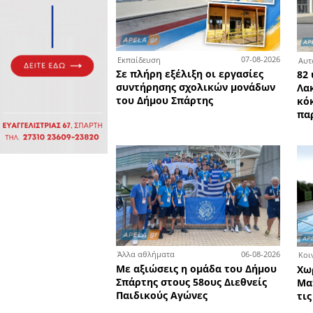
Πολιτιστικά
Πωλήσεις
Δήμος
Διάφορα
Αν.
Μάνης
Εκδηλώσεις
Ενοικίαση
Επιχειρήσεων
Δήμος
Ελαφονήσου
Εκκλησία
Περιφερεια
Πελοποννήσου
Σώματα
ασφαλείας
0
Εκπαίδευση
Σε πλήρη εξέλιξη οι εργα
συντήρησης σχολικών μο
του Δήμου Σπάρτης