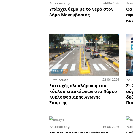
0
Δημόσια έργα
Η Ντία Τζανετέα στο εργο
του νέου Γενικού Νοσοκο
Σπάρτης
3
Αυτοδιοίκηση
Ξεκίνησαν οι εγγραφές γι
παιδιά στο Ματάλειο Δημ