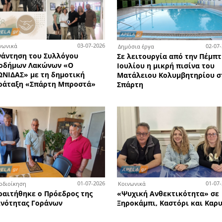
Σο
5-07-2026
14-07-2026
Εκπαίδευση
Δημ
α το
Εγγραφές - επανεγγραφές στους
Αν
Δημοτικούς Παιδικούς Σταθμούς
αυλ
του Δήμου Σπάρτης
στο