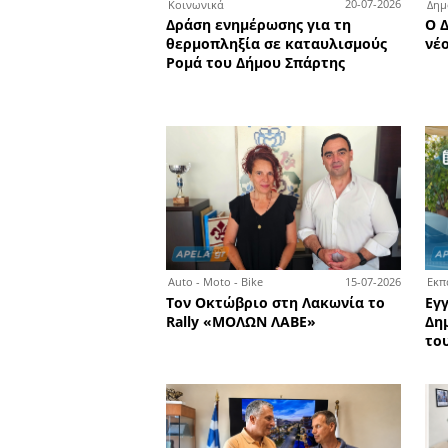
3
Αυτοδιοίκηση
Δύο επιπλέον
απορριμματοφόρα στη μά
υπηρεσίας καθαριότητας 
Δήμου Σπάρτης
2
Κοινωνικά
Δράση ενημέρωσης για τη
θερμοπληξία σε καταυλι
Ρομά του Δήμου Σπάρτης