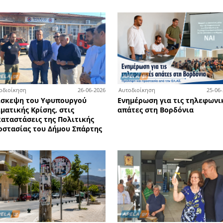
3-07-2026
03-07-2026
Κοινωνικά
Δημ
Συνάντηση του Συλλόγου
Σε 
ου
Αποδήμων Λακώνων «Ο
Ιου
πάρτη
ΛΕΩΝΙΔΑΣ» με τη δημοτική
Μα
παράταξη «Σπάρτη Μπροστά»
Σπ