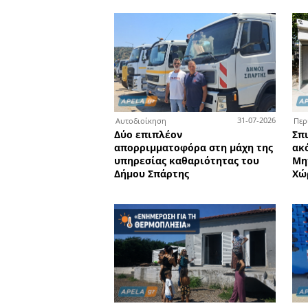
0
Άλλα αθλήματα
Με αξιώσεις η ομάδα του
Σπάρτης στους 58ους Διεθ
Παιδικούς Αγώνες