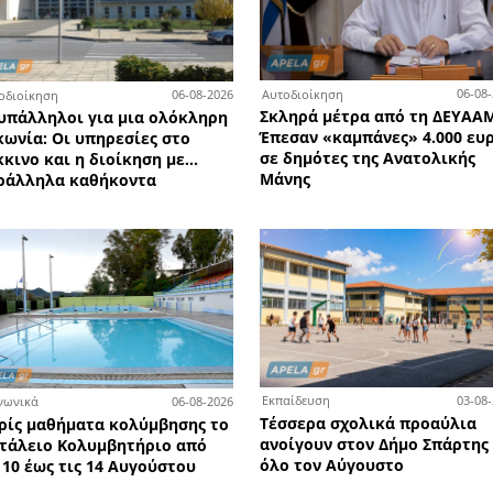
7-08-2026
Αυτ
06-08-2026
Αυτοδιοίκηση
σίες
Σκλ
82 υπάλληλοι για μια ολόκληρη
νάδων
Έπε
Λακωνία: Οι υπηρεσίες στο
σε 
κόκκινο και η διοίκηση με...
Μά
παράλληλα καθήκοντα