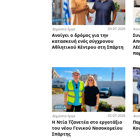
1
Auto - Moto - Bike
Τον Οκτώβριο στη Λακωνί
Rally «ΜΟΛΩΝ ΛΑΒΕ»