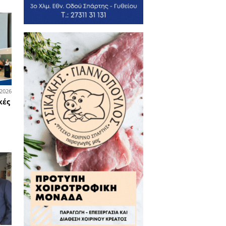
02-07-2026
όσια έργα
λειτουργία από την Πέμπτη 2
λίου η μικρή πισίνα του
τάλειου Κολυμβητηρίου στη
άρτη