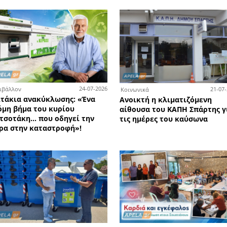
6-08-2026
Εκπ
06-08-2026
Κοινωνικά
 Δήμου
Τέ
Χωρίς μαθήματα κολύμβησης το
νείς
ανο
Ματάλειο Κολυμβητήριο από
όλ
τις 10 έως τις 14 Αυγούστου