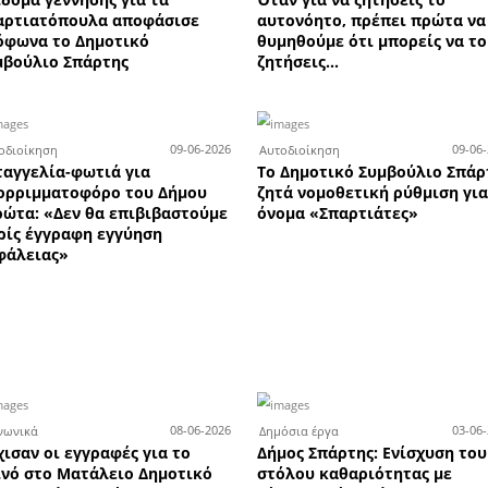
Προστασίας του Δήμου Σπάρτης
4-06-2026
24-06-2026
Αυτοδιοίκηση
Αυτ
στον
Θα πέσει «καμπάνα» σε όσους
Οι 
αφισοκολλούν σε
Σπά
κοινόχρηστους χώρους
ψη