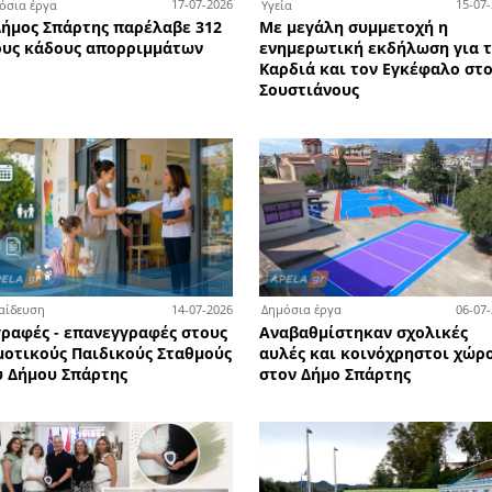
1-07-2026
24-07-2026
Περιβάλλον
Κοι
Σπιτάκια ανακύκλωσης: «Ένα
Ανο
χη της
ακόμη βήμα του κυρίου
αίθ
του
Μητσοτάκη... που οδηγεί την
τις
Χώρα στην καταστροφή»!
0-07-2026
17-07-2026
Δημόσια έργα
Υγε
Ο Δήμος Σπάρτης παρέλαβε 312
Με
σμούς
νέους κάδους απορριμμάτων
ενη
Καρ