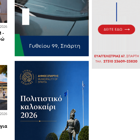
06-08-2026
οδιοίκηση
ηρά μέτρα από τη ΔΕΥΑΑΜ -
σαν «καμπάνες» 4.000 ευρώ
δημότες της Ανατολικής
νης