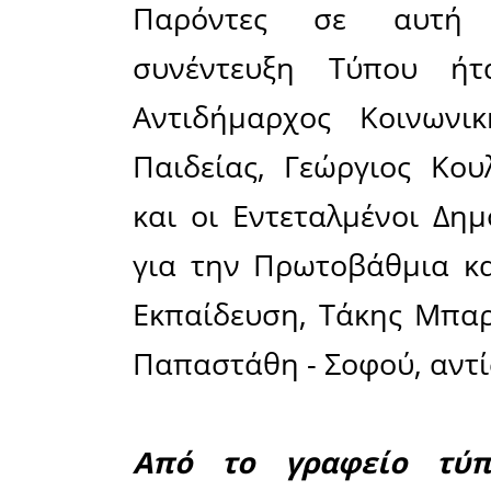
δημοσι
Μπρούσαλη
εν δυνάμ
απαιτήσ
δουλειάς,