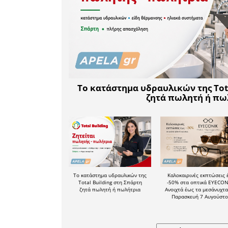
Να σημει
ομάδας
Παπατσίρο
συνάντη
υποχρεώσ