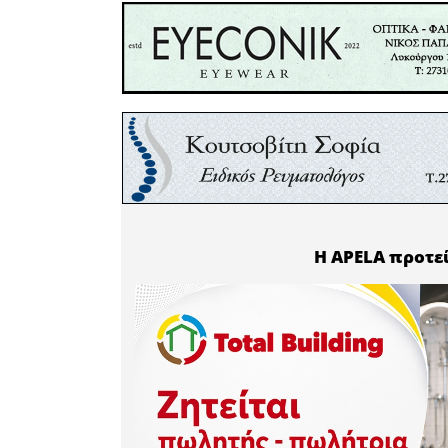
έδωσε η κ
συγγραφι
Αποτυπώ
παρουσία
συμμετεί
Μαρίας Ζο