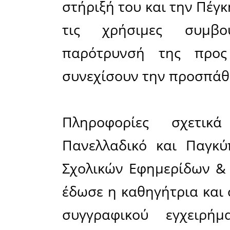
πολίτες
μελλοντικ
Δημοτικού
το έργο 
χαρακτηρ
μαθητές.