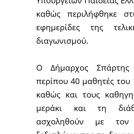
μέλη τη
εφημερίδ
του 1ου Γ
καθηγητές
Πρόκειτα