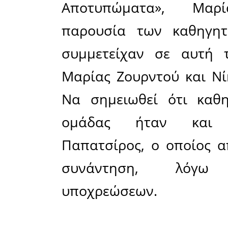
Δημοσιογ
Πέγκη Μ
Καλεσμέν
αυτή τη 
συντακτικ