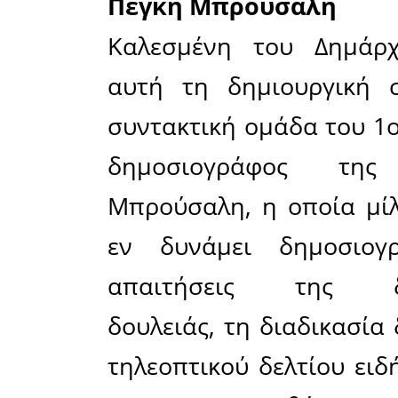
Ο Δήμαρ
περίπου 4
καθώς και
μεράκι 
ασχοληθ
ξεδιπλώνο