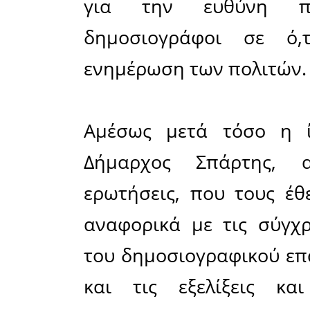
συντακτικό
θεματολογ
άρθρα, τα 
που περιλ
Όπως τόνι