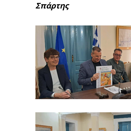
τηλεοπτικ
για τη
δημοσιο
ενημέρωση
Αμέσως μ