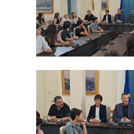
Δήμαρχο
ερωτήσεις
αναφορικά
του δημοσ
και τις 
συντελείτα