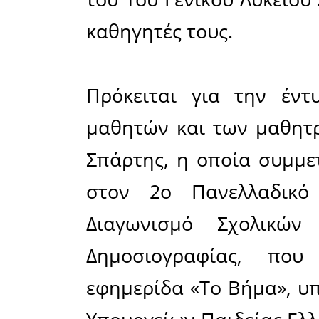
Μια δια
παραχώρη
στην αί
Δημοτικ
Σπάρτης
υποδεχόμ