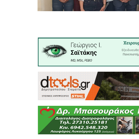
παρότρυ
συνεχίσου
Πληροφο
Πανελλαδ
Σχολικών 