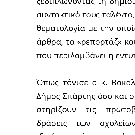
μαθητών κ
Σπάρτης, 
στον 2ο 
Διαγωνι
Δημοσιο