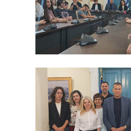
νέων σε τ
συγκεκριμ
ευχαρίστη
στήριξή τ
τις χρή