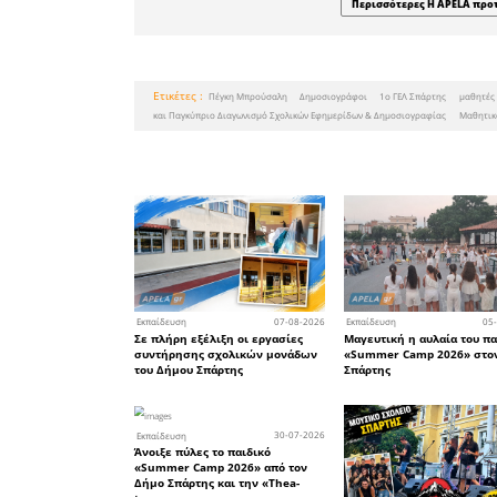
Παρόντε
συνέντε
Αντιδήμα
Παιδείας,
και οι Εν