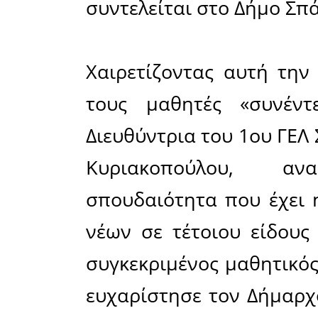
Δήμος Σπά
στηρίζου
δράσεις 
ιδιαίτερ
πνεύμα 