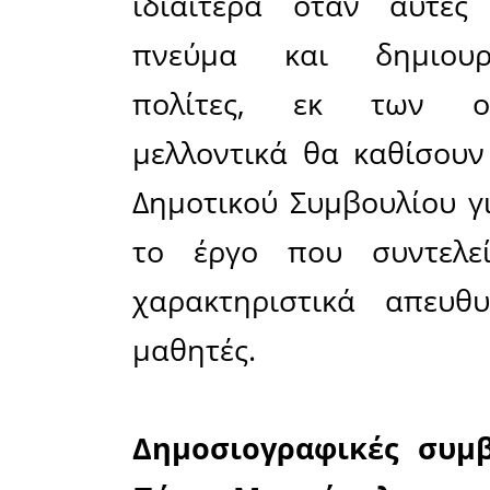
εφημερίδα
Υπουργείω
καθώς πε
εφημερί
διαγωνισμ