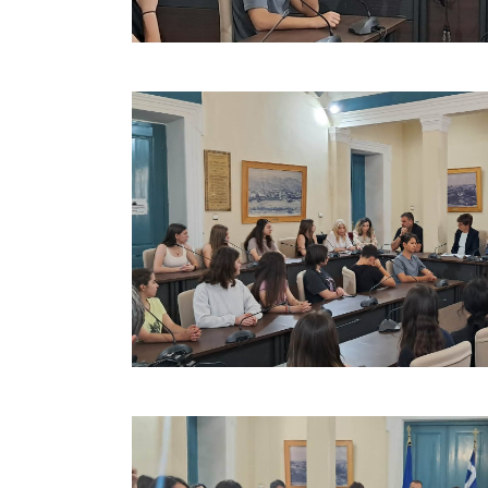
Χαιρετίζο
τους μαθ
Διευθύντρ
Κυριακο
σπουδαιότ