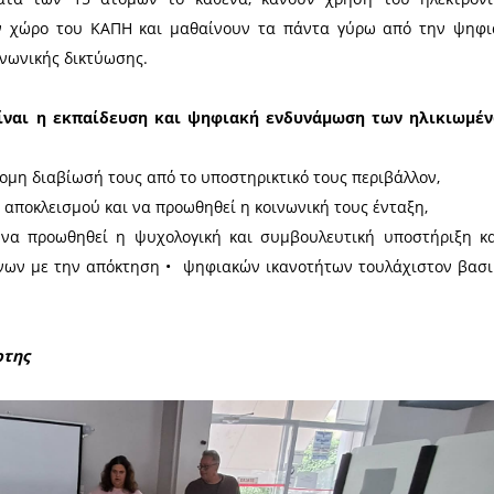
ό πρόγραμμα Ψηφιακής Ενδυνάμωσης Ηλικιωμένων,
εχνολογίας και Έρευνας (ΕΔΥΤΕ) και αφορά στη δη
103 από τους συνολικά 332 Δήμους όλης της χώρας
 αφορά στο Δήμο Σπάρτης βρίσκεται στο ΚΑΠΗ Σπάρ
δευτικά τμήματα των 15 ατόμων το καθένα, κά
κατασταθεί στον χώρο του ΚΑΠΗ και μαθαίνουν τα
και τα μέσα κοινωνικής δικτύωσης.
ογράμματος είναι η εκπαίδευση και ψηφιακή ε
σχυθεί η αυτόνομη διαβίωσή τους από το υποστηρικτ