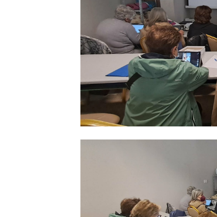
• να συμβάλει στην άρση τ
• να καταπολεμηθεί η τε
ψηφιακός εγγραμματισμός 
επιπέδου.
Από το γραφείο τύπου το