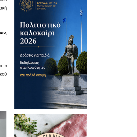
 το οποίο υλοποιείται από το
μιουργία συνολικά 120 Κόμβων
.
της, όπου οι ενδιαφερόμενοι,
νουν χρήση του ηλεκτρονικού
 πάντα γύρω από την ψηφιακή
νδυνάμωση των ηλικιωμένων,
ικό τους περιβάλλον,