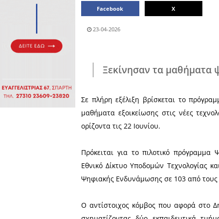
Πολιτιστικά
Πωλήσεις
Δήμος
Διάφορα
Αν.
Μάνης
Εκδηλώσεις
Ενοικίαση
Επιχειρήσεων
Δήμος
Ελαφονήσου
Εκκλησία
Περιφερεια
Πελοποννήσου
Σώματα
ασφαλείας
Μοιράσου το άρθρο:
Facebook
23-04-2026
Ξεκίνησαν τα 
Σε πλήρη εξέλιξη βρίσκε
μαθήματα εξοικείωσης στι
ορίζοντα τις 22 Ιουνίου.