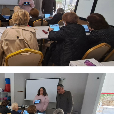
ου κοινωνικού αποκλεισμού και να προωθηθεί η κοιν
χνοφοβία και να προωθηθεί η ψυχολογική και συμ
των ηλικιωμένων με την απόκτηση • ψηφιακών ικ
υ Δήμου Σπάρτης