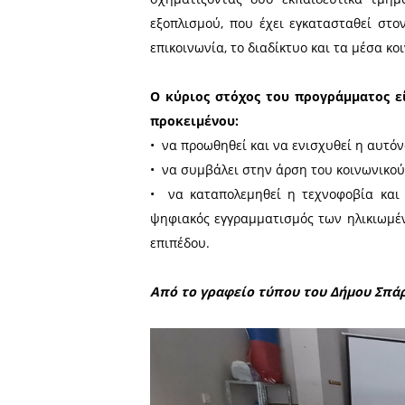
Πρόκειται για το πιλοτικ
Εθνικό Δίκτυο Υποδομών Τ
Ψηφιακής Ενδυνάμωσης σε 
Ο αντίστοιχος κόμβος που
σχηματίζοντας δύο εκπαι
εξοπλισμού, που έχει εγ
επικοινωνία, το διαδίκτυο 
Ο κύριος στόχος του πρ
προκειμένου:
• να προωθηθεί και να ενι