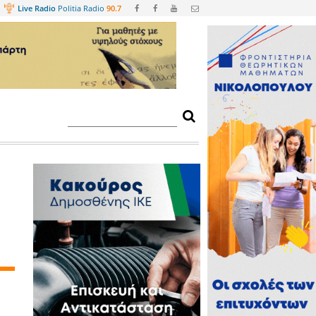
Web
TV
Live Radio
Politia Radio
90.
αίνουν Android