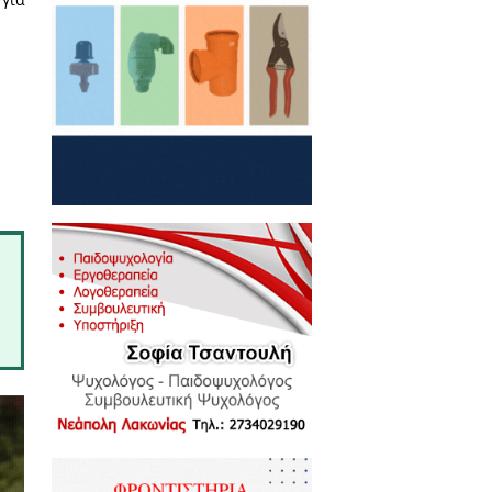
ύνης είναι η συναίσθηση ότι
απείνωση) να νομοθετήσουμε με
ο της ποιότητας. Όπως σε κάθε
, αλλά και πως θα το πράξουμε,
ό.
 ώρες οικονομικής – πολιτικής
ς Σπάρτης και τον Σόλωνα της
 θα αποφασίσουμε αν πρέπει να
 σύστημα δικαίου μας αλλά να
ι την περιοχή του υπάρχοντος
τις διατάξεις πως προορίζονται
καιοσύνη κάτι περισσότερο από