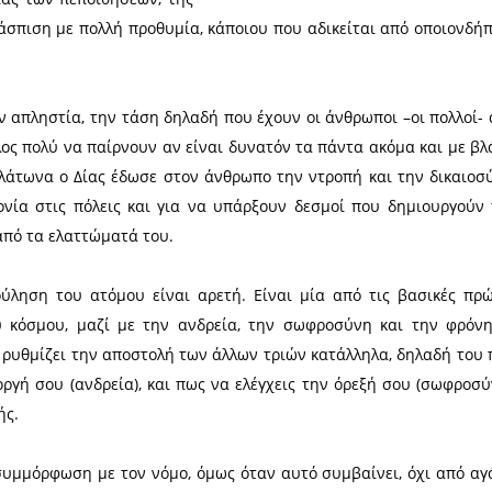
μαθαν πως: Η σταθερή μας θέληση, με
ροκειμένου να απονέμονται σε κάθε έναν
είναι ένας ορισμός της δικαιοσύνης.
Πράξη:
είναι ο σεβασμός των δικαιωμάτων των
ς, της ελευθερίας των πεποιθήσεων, της
ως και η υπεράσπιση με πολλή προθυμία, κάποιου π
έναντι από την απληστία, την τάση δηλαδή που έχου
άλλος λίγο, άλλος πολύ να παίρνουν αν είναι δυνατ
ν μύθο του Πλάτωνα ο Δίας έδωσε στον άνθρωπο τη