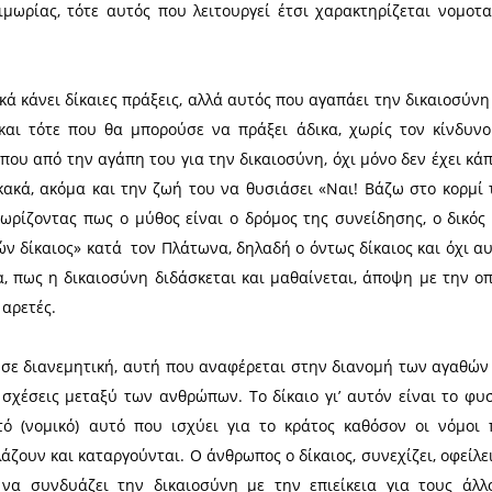
α υπάρξει αρμονία στις πόλεις και για να υπάρξου
 το είδος μας από τα ελαττώματά του.
εται στην βούληση του ατόμου είναι αρετή. Είνα
ίου Ελληνικού κόσμου, μαζί με την ανδρεία, τη
ίναι αυτή που ρυθμίζει την αποστολή των άλλων τρ
 ελέγχεις την οργή σου (ανδρεία), και πως να ελέγχ
έπη της λογικής.
ι και η απλή συμμόρφωση με τον νόμο, όμως όταν 
ον φόβο της τιμωρίας, τότε αυτός που λειτουργεί 
καιος.