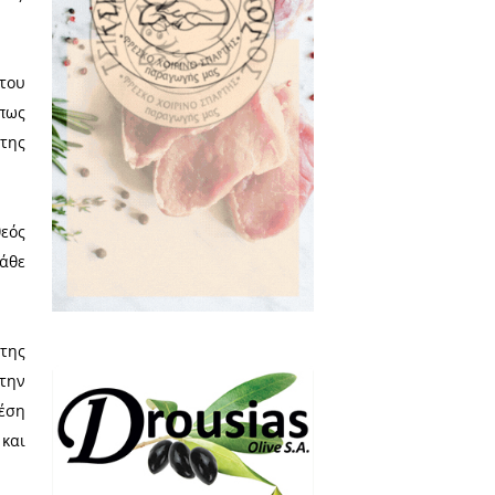
που αγαπάει την δικαιοσύνη και
 άδικα, χωρίς τον κίνδυνο να
σύνη, όχι μόνο δεν έχει κάποια
άσει «Ναι! Βάζω στο κορμί των
 της συνείδησης, ο δικός της
 ο όντως δίκαιος και όχι αυτός
αθαίνεται, άποψη με την οποία
ι στην διανομή των αγαθών και
αιο γι’ αυτόν είναι το φυσικό
 κράτος καθόσον οι νόμοι που
δίκαιος, συνεχίζει, οφείλει να