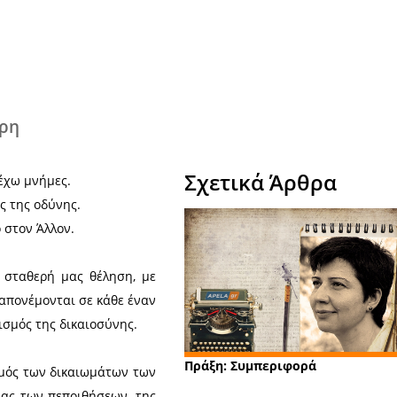
Χ
η Παπατσώρη
Σχε
λα, Αστραπής έχω μνήμες.
ύτε το τόπο της της οδύνης.
ά αφιερωμένο στον Άλλον.