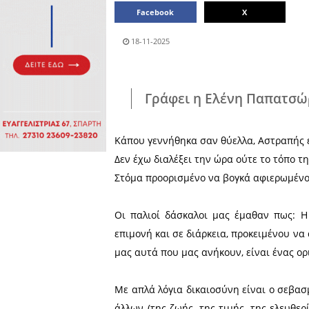
Πολιτιστικά
Πωλήσεις
Δήμος
Διάφορα
Αν.
Μάνης
Εκδηλώσεις
Ενοικίαση
Επιχειρήσεων
Δήμος
Ελαφονήσου
Εκκλησία
Περιφερεια
Πελοποννήσου
Σώματα
ασφαλείας
Μοιράσου το άρθρο:
Facebook
18-11-2025
Γράφει η Ελέν
Κάπου γεννήθηκα σαν θύελ
Δεν έχω διαλέξει την ώρα ο
Στόμα προορισμένο να βογκ