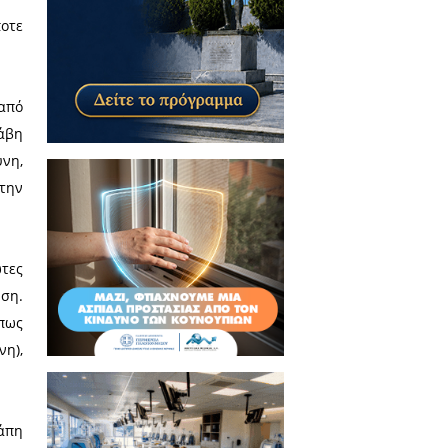
 Συμπεριφορά
ου αδικείται από οποιονδήποτε
ν οι άνθρωποι –οι πολλοί- από
όν τα πάντα ακόμα και με βλάβη
ν ντροπή και την δικαιοσύνη,