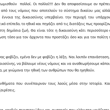
να επανορθώσει το άδικο, να διαλύσει τις διαφορές
την τάξη. Είναι αυτή που σήμερα υποφέρει περισσ
 υποφέρει επίσης πολύ στην ρύθμιση της σχέσης μ
ρει λιγότερο όταν ρυθμίζει τις σχέσεις μεταξύ αδύ
πράξη δημιουργίας να καταλυθεί και να αντικαταστα
αι να διορθωθεί, να ανασχηματισθεί για να α
νευματικές) ανάγκες που γέννησαν αυτήν την μεταβολή
ματίζεται και την επιβάλει το κοινωνικό ένστικτο
η ιδεολογία με υψηλό φρόνημα στο περιεχόμενο και 
ινωνική δικαιοσύνη γενικώς, γιατί δικαιοσύνη είνα