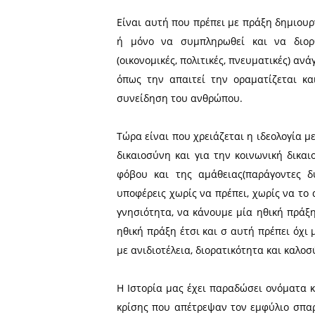
είναι αυστηρός με τον εα
αποφεύγοντας τα άκρα.
Το φυσικό δίκαιο σήμερα 
ανθρώπου στην βάση της 
παράδειγμα η μη λύση του 
ατομικής ιδιοκτησίας και άλ
Η δικαιοσύνη που μας λένε
αμείβει την συμμόρφωση κ
θρησκεία.
Την ίδια λέξη δικαιοσύνη,