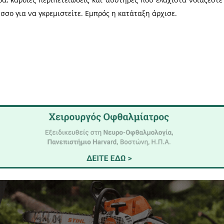
παράγοντες δυστυχίας και κυρίως πείνα δικαιοσ
, χωρίς να το αξίζεις, αγανάκτηση για την ηθική τ
α ηθική πράξη κυρίως που θα υπόκειται στον έλεγχ
τή πρέπει όχι μόνο να λογαριάσουμε τι θα πράξουμε
τητα και καλοσύνη και όχι με πλεονεξία και φανατισμ
σει ονόματα και καταστάσεις μεγάλων νομοθετών σε
 εμφύλιο σπαραγμό. Ας θυμηθούμε τον Λυκούργο τη
έπει να το επωμισθούν πολλοί. Οι πολλοί!!!! Δεν
υτή απορρέει από τους νόμους που αποτελούν το
στωση, πως η έννοια της δικαιοσύνης υπερβαίνε
ότερο πνευματικό επίπεδο, το ηθικό και πηγάζει από 
σχέσεις μέσα στη δημόσια ζωή. Θα είναι τότε η δι