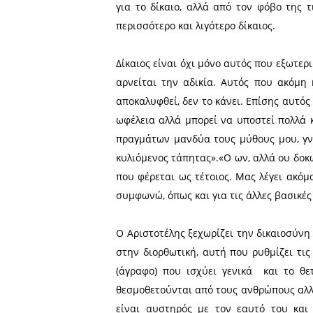
ως τελευταία όπλα, για ν
φιλία, για μην καταστραφεί
Η δικαιοσύνη όταν αναφέρ
τέσσερες αρετές του αρχα
Μάλιστα δε η δικαιοσύνη ε
να ζεις, (φρόνηση), πως να
πάντοτε βέβαια υπό την σκ
Της δικαιοσύνης έργο είνα
για το δίκαιο, αλλά από τ
περισσότερο και λιγότερο δί