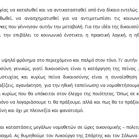
υτό του και να συνδυάζει την δικαιοσύνη με τη
έχει γενικές αρχές με συγκεκριμένο περιεχόμεν
ανθρώπινης λογικής. Οι διατάξεις του, επικρατ
γάμου των καθολικών (λογική της καθολικής εκκλησ
λα.
 οι θρησκείες είναι αυτή που φαίνεται σαν αγιότητ
αι τιμωρεί την παράβασή της. Θεός, με το νόημ
 ως θεσμός πιά ,χρησιμοποιούμε όταν θέλουμε να 