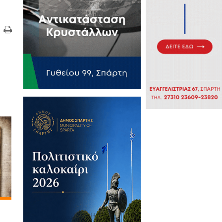
τικά Άρθρα