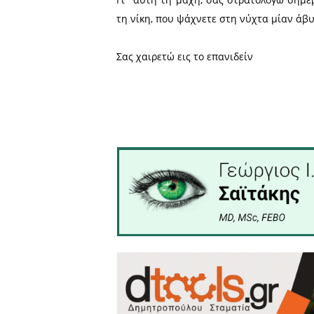
φόβου και της αμάθειας(
υποφέρεις χωρίς να πρέπει
γνησιότητα, να κάνουμε μί
ηθική πράξη έτσι και σ αυ
με ανιδιοτέλεια, διορατικό
Η Ιστορία μας έχει παραδώ
κρίσης που απέτρεψαν τον
Αθήνας. Το έργο σήμερα πρ
παραδεχτούμε αν η ιδέα α
περιοριστούμε στην διαπί
δικαίου και ανήκει σε υψηλ
να ρυθμίζουν τις νόμιμες 