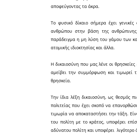
Δίκαιος είναι όχι μόνο αυτ
αρνείται την αδικία. Αυτ
αποκαλυφθεί, δεν το κάνει.
ωφέλεια αλλά μπορεί να υπ
πραγμάτων μανδύα τους μύ
κυλιόμενος τάπητας».«Ο ων
που φέρεται ως τέτοιος. Μ
συμφωνώ, όπως και για τις 
Ο Αριστοτέλης ξεχωρίζει τ
στην διορθωτική, αυτή που
(άγραφο) που ισχύει γενι
θεσμοθετούνται από τους α