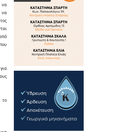
 μεταξύ μας γενικώς και με την
ότερο όταν ρυθμίζει την σχέση
εταξύ οικονομικά δυνατού και
νατων πολιτών.
θεί από ένα δίκαιο εντελώς νέο
ντιμετωπίσει τις κοινωνικές
. Για την ιδέα της δικαιοσύνης
, η πρακτική λογική, η ηθική
παλμό στον τόνο. Γι’ αυτήν την
ι η κατάργηση της πείνας ,του