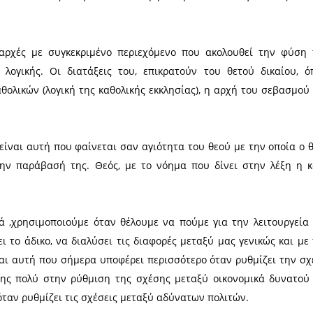
ός που εξωτερικά κάνει δίκαιες πράξεις, αλλά αυτός 
ός που ακόμη και τότε που θα μπορούσε να πράξει
 Επίσης αυτός που από την αγάπη του για την δικαιο
οστεί πολλά κακά, ακόμα και την ζωή του να θυσι
θους μου, γνωρίζοντας πως ο μύθος είναι ο δρόμος
, αλλά ου δοκών δίκαιος» κατά τον Πλάτωνα, δηλαδή
ας λέγει ακόμα, πως η δικαιοσύνη διδάσκεται και μ
άλλες βασικές αρετές.
ην δικαιοσύνη σε διανεμητική, αυτή που αναφέρετα
 ρυθμίζει τις σχέσεις μεταξύ των ανθρώπων. Το δίκ
κά και το θετό (νομικό) αυτό που ισχύει για το
νθρώπους αλλάζουν και καταργούνται. Ο άνθρωπος ο 