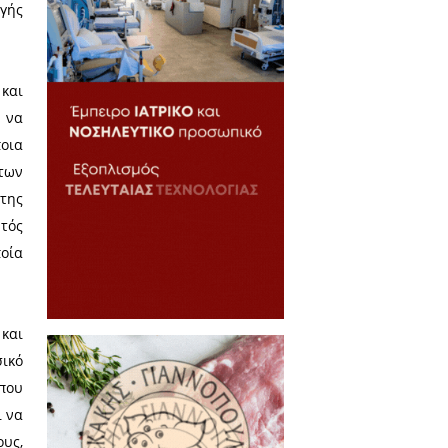
ν δεσμοί που δημιουργούν την
ι μία από τις βασικές πρώτες
ν σωφροσύνη και την φρόνηση.
ιών κατάλληλα, δηλαδή του πως
εις την όρεξή σου (σωφροσύνη),
αυτό συμβαίνει, όχι από αγάπη
έτσι χαρακτηρίζεται νομοταγής