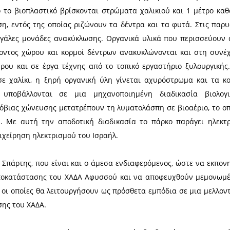
περιττωμάτων» υπάρχει, σήμερα, το πάρκο πρότ
ι πολίτες, αλλά και μια από τις μεγαλύτερες μονάδ
ινό, με δεκάδες καθημερινές δράσεις.
ον ειδικό χώρο εκπαίδευσης και οι μαθητές λαμβ
ιοργανώνονται στην κορυφή του βουνού με θέα την 
 και θέατρο 50.000 θέσεων!!! Υπάρχει, ακόμα, χώρο
ου δεσπόζει μια υπέροχη τεχνητή λίμνη με ανακυκ
ερη περιοχή. Αυτήν τη στιγμή στο Χίριγια γίνεται
 οικοδομικών υλικών και 250 τόνων οργανικής ύλης!
κτρική ενέργεια, νερό άρδευσης, ακόμα και σε έπιπλ
απορρίμματα που είχαν συγκεντρωθεί επί σειρά ετώ