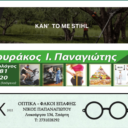
μένη μελέτη αποκατάστασης του ΧΑΔΑ Αφυσσού και
 παρεμβάσεις, οι οποίες θα λειτουργήσουν ως πρόσθ
 αποκατάστασης του ΧΑΔΑ.
του ΧΑΔΑ και μια περιορισμένη-αποσπασματικ
στιγμή που κάτω από την επιφάνεια θα αφεθούν
οία θα συνεχίσουν να ρυπαίνουν το υπέδαφος , τα
λετημένη αποκατάσταση του ΧΑΔΑ Αφυσσού Σπάρτη
εισο, ο οποίος θα συμβάλλει στην ανάπτυξη του τό
ς των κατοίκων.