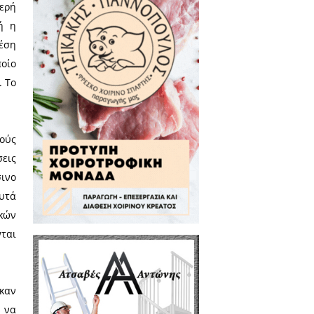
ικού ενδιαφέροντος, δεν έχει
άντητη και ασχολίαστη από το
όμα φορά) ο ΟΙΚΟΣΥΛ, αξίζει να
20ετία, για να υπάρχει μέτρο
προειδοποιήσεις και οι θέσεις-
ανεξέλεγκτη, τοξική χωματερή
εριττώματα». Σήμερα, αυτή η
y για όλον τον κόσμο. Στη θέση