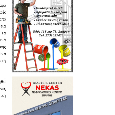
υπο «Αριέλ Σαρόν», το οποίο
ες ανακύκλωσης στον κόσμο. Το
άνουν μέρος σε διαγωνισμούς
πόλη, ενώ στις εγκαταστάσεις
ς αναψυχής σε έναν καταπράσινο
λούμενο νερό και τροπικά φυτά
 διαλογή 3.000 τόνων οικιακών
!! Τα σκουπίδια μετατρέπονται
α κήπου.
ν στην περιοχή επικαλύφθηκαν