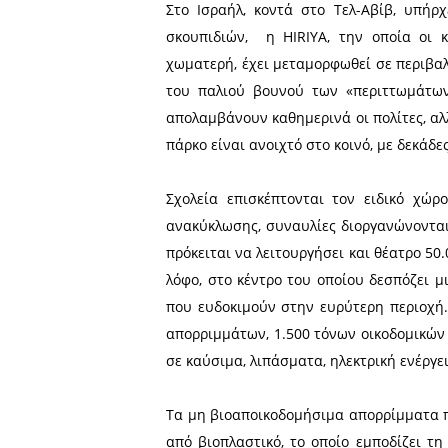
Η παρέμβαση του ΟΙΚΟΣΥΛ,
έρθει ως θέμα στο Δημοτι
σύνολο του Δημοτικού Συμ
Ως συμβολή στον δημόσιο δ
παρατεθεί μια υποδειγματ
σύγκρισης αλλά και για να 
προτάσεις του ΟΙΚΟΣΥΛ:
Στο Ισραήλ, κοντά στο Τε
σκουπιδιών, η ΗIRIYA, τ
χωματερή, έχει μεταμορφωθ