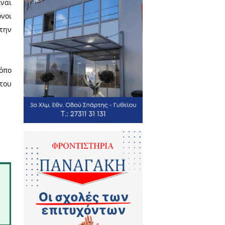
στη χλωρίδα και την πανίδα να
 χαλικιού και 1 μέτρο καθαρό
ρα και τα φυτά. Στις παρυφές
κά υλικά που περισσεύουν από
κυκλώνονται και στη συνέχεια
ό εργαστήριο ξυλουργικής. Τα
ται αχυρόστρωμα και τα κοινά
μένη διαδικασία βιολογικής
τολάσπη σε βιοαέριο, το οποίο
α το πάρκο παράγει ηλεκτρική
ιαφερόμενος, ώστε να εκπονηθεί