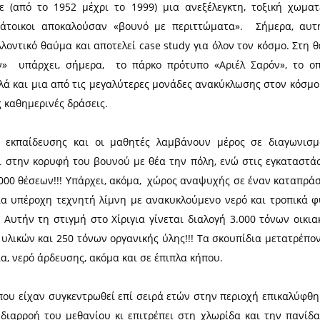
 για ένα τόσο σοβαρό θέμα οικολογικού και κοινων
κό Συμβούλιο Σπάρτης και παραμένει, ακόμα, αναπ
βουλίου Σπάρτης.
ιάλογο, που με αίσθημα ευθύνης άνοιξε (για μια ακ
ική αποκατάσταση ΧΑΔΑ που έγινε στην πρόσφατη 
γίνουν περισσότερο κατανοητές οι επιφυλάξεις, οι 
λ-Αβίβ, υπήρχε (από το 1952 μέχρι το 1999) μια 
ην οποία οι κάτοικοι αποκαλούσαν «βουνό με π
εί σε περιβαλλοντικό θαύμα και αποτελεί case stud