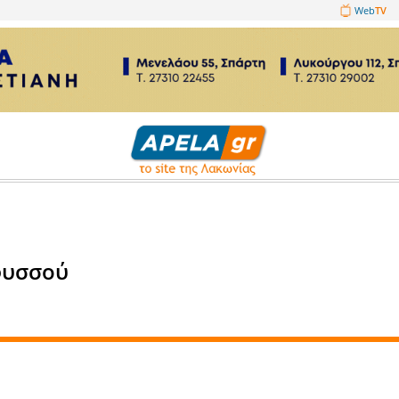
1089860
λλον
ΧΑΔΑ Αφυσσού