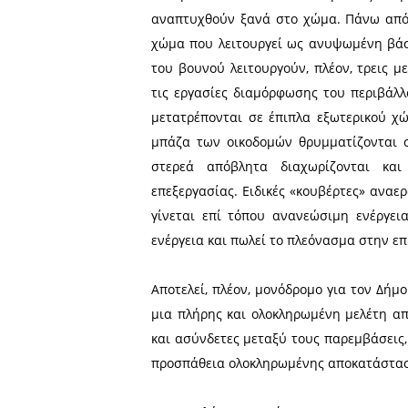
του παλιού βουνού των «
απολαμβάνουν καθημερινά ο
πάρκο είναι ανοιχτό στο κο
Σχολεία επισκέπτονται τ
ανακύκλωσης, συναυλίες δ
πρόκειται να λειτουργήσει
λόφο, στο κέντρο του οποί
που ευδοκιμούν στην ευρύτ
απορριμμάτων, 1.500 τόνων
σε καύσιμα, λιπάσματα, ηλε
Τα μη βιοαποικοδομήσιμα 