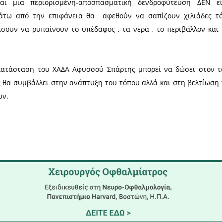
 εμποδίζει τη διαρροή του μεθανίου κι επιτρέπει 
α. Πάνω από το βιοπλαστικό βρίσκονται στρώματα
νυψωμένη βάση, εντός της οποίας ριζώνουν τα δέντ
πλέον, τρεις μεγάλες μονάδες ανακύκλωσης. Οργανι
 του περιβάλλοντος χώρου και κορμοί δέντρων ανα
εξωτερικού χώρου και σε έργα τέχνης από το τοπικ
ματίζονται σε χαλίκι, η ξηρή οργανική ύλη γίνε
ίζονται και υποβάλλονται σε μια μηχανοποιη
υβέρτες» αναερόβιας χώνευσης μετατρέπουν τη λυμα
σιμη ενέργεια. Με αυτή την αποδοτική διαδικασί
νασμα στην επιχείρηση ηλεκτρισμού του Ισραήλ.
ο για τον Δήμο Σπάρτης, που είναι και ο άμεσα ενδ