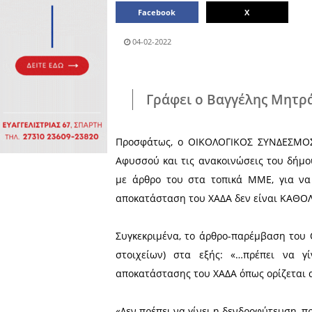
Πολιτιστικά
Πωλήσεις
Δήμος
Διάφορα
Αν.
Μάνης
Εκδηλώσεις
Ενοικίαση
Επιχειρήσεων
Δήμος
Ελαφονήσου
Εκκλησία
Περιφερεια
Πελοποννήσου
Σώματα
ασφαλείας
Μοιράσου το άρθρο:
Facebook
04-02-2022
Γράφει ο Βαγγ
Προσφάτως, ο ΟΙΚΟΛΟΓΙΚΟ
Αφυσσού και τις ανακοινώ
με άρθρο του στα τοπικά 