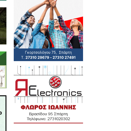
 να αποφευχθούν μεμονωμένες
ετα εμπόδια σε μια μελλοντική
ή δενδροφύτευση ΔΕΝ είναι
 να σαπίζουν χιλιάδες τόνοι
 νερά , το περιβάλλον και την
ς μπορεί να δώσει στον τόπο
που αλλά και στη βελτίωση του