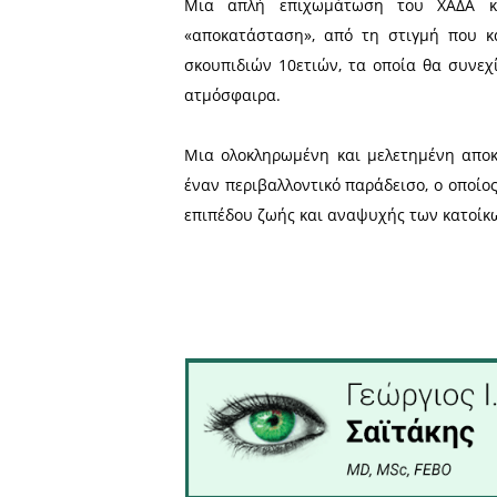
από βιοπλαστικό, το οποίο
αναπτυχθούν ξανά στο χώμ
χώμα που λειτουργεί ως α
του βουνού λειτουργούν, 
τις εργασίες διαμόρφωσης
μετατρέπονται σε έπιπλα 
μπάζα των οικοδομών θρυμ
στερεά απόβλητα διαχωρ
επεξεργασίας. Ειδικές «κο
γίνεται επί τόπου ανανεώ
ενέργεια και πωλεί το πλεό
Αποτελεί, πλέον, μονόδρομ