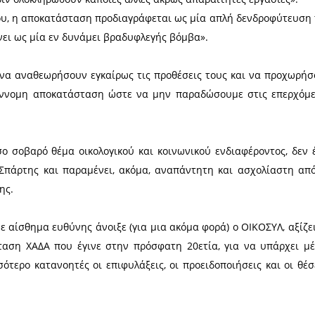
 είναι ΚΑΘΟΛΟΥ μια «ελαφρού τύπου», απλή και εύ
αρέμβαση του ΟΙΚΟΣΥΛ κατέληγε (μετά από τεκμηρι
…πρέπει να γίνει μέσα στα πλαίσια μιας ολοκλ
ως ορίζεται από την περιβαλλοντική νομοθεσία»,
δροφύτευση, πριν ολοκληρωθούν κάποιες άλλες άκρως
ς υπηρεσίες του, η αποκατάσταση προδιαγράφεται 
ύ θα παραμείνει ως μία εν δυνάμει βραδυφλεγής βό
είναι ανάγκη να αναθεωρήσουν εγκαίρως τις προθέ
ετημένη και σύννομη αποκατάσταση ώστε να μην π
ονομιά».