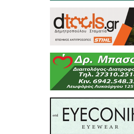
μια πλήρης και ολοκληρω
και ασύνδετες μεταξύ τους
προσπάθεια ολοκληρωμένης
Μια απλή επιχωμάτωση 
«αποκατάσταση», από τη 
σκουπιδιών 10ετιών, τα οπ
ατμόσφαιρα.
Μια ολοκληρωμένη και με
έναν περιβαλλοντικό παράδ
επιπέδου ζωής και αναψυχή