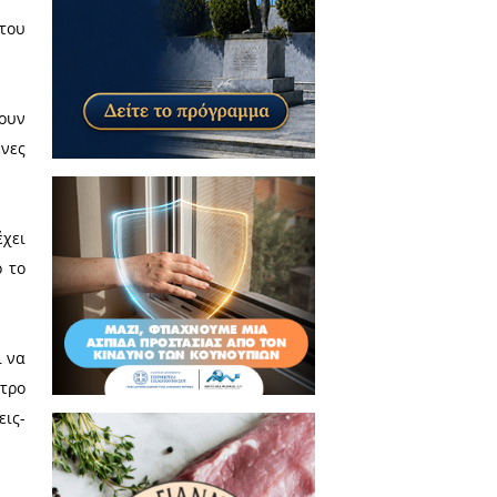
κολη υπόθεση.
ωμένη και αναλυτική παράθεση
ηρωμένης αλληλουχίας έργων
 απαραίτητες εργασίες».
ως μία απλή δενδροφύτευση του
μβα».
σεις τους και να προχωρήσουν
αραδώσουμε στις επερχόμενες