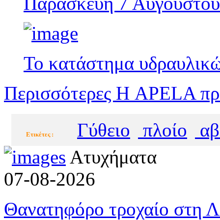
Παρασκευή 7 Αυγούστου
Το κατάστημα υδραυλικών
Περισσότερες Η APELA προ
Γύθειο
πλοίο
αβ
Eτικέτες :
Ατυχήματα
07-08-2026
Θανατηφόρο τροχαίο στη Λ