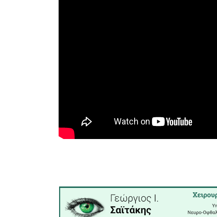
δυνάμεις
για την κ
και η αστυ
Σύμφωνα
αυτοκίνητ