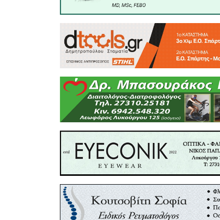
το παιδί
τραυμα
καταστράφ
Δείτε παρ