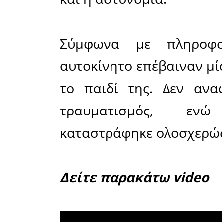
άγνωστο 
λόγο έν
κοντά στη
Τετάρτη 19
Στο σημε