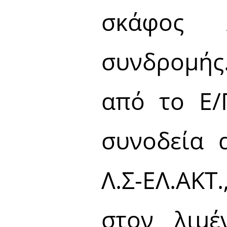
σκάφος Λ
συνδρομής
από το Ε/
συνοδεία 
Λ.Σ-ΕΛ.ΑΚ
στον λιμ