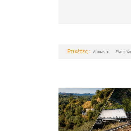
Eτικέτες :
Λακωνία
Ελαφόν