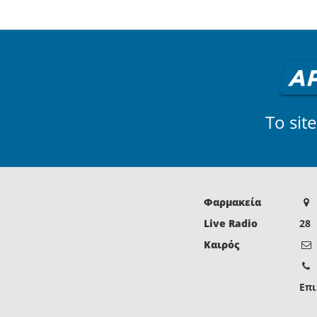
Το sit
Φαρμακεία
Live Radio
28
Καιρός
Επι