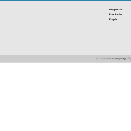
Ανοιχτά έω
Καλοκαιρινές εκπτώσει
-50% στα οπτικά EYECO
Ανοιχτά έως τα μεσάνυχ
Παρασκευή 7 Αυγούσ