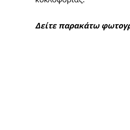
μεσημέρι 
άγνωστη
αυτοκίνη
Κωνσταντί
Στο σημεί