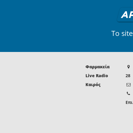
Το sit
Φαρμακεία
Live Radio
28
Καιρός
Επι