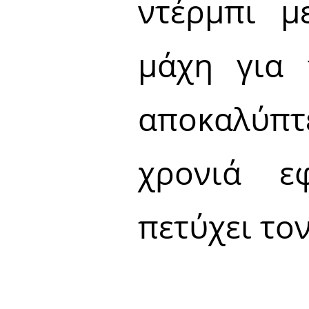
ντέρμπι μ
μάχη για 
αποκαλύπτ
χρονιά ε
πετύχει το