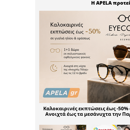
μέλλον.
Η εκπομ
ιστοσελίδ
και από τ
Τρίτη μετ