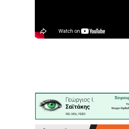
των αθλητ
που αντι
προπόνησή
της προσπ
παιδιών.