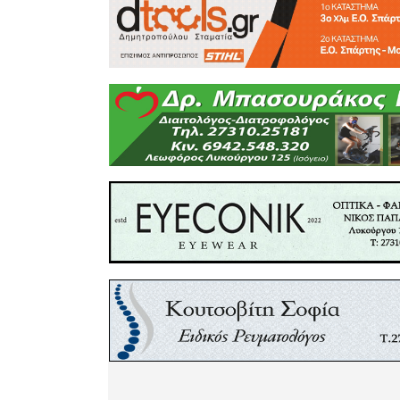
Ο 17χρο
Χριστάκος
χρώματα 
κατακτήσε
επίπεδο ε