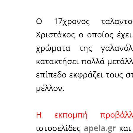
σχετικά 
Λαμίας, α
Σπάρτη μπ
Ποδηλασί
Σημείο αν