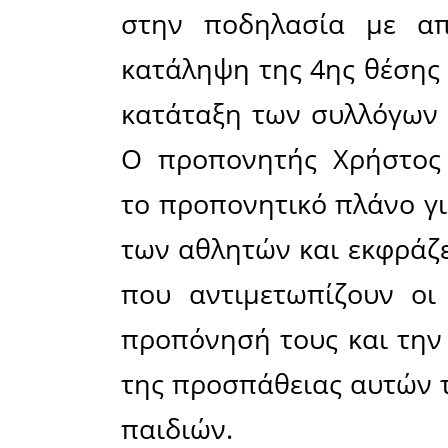
Ποδόσφα
Αρχικά έ
αγώνα πο
Σπάρτη, ό
με την β