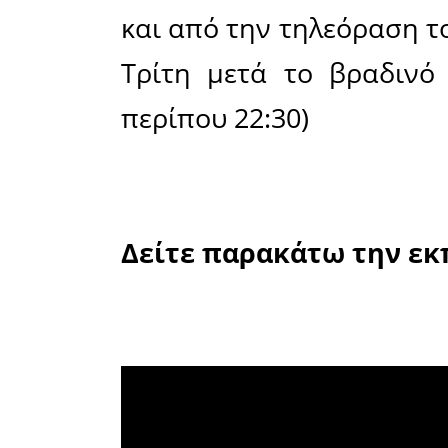
επιτυχίες
στην ποδ
κατάληψη 
κατάταξη 
Ο προπον
το προπονη