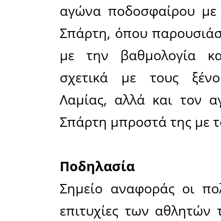
«Τελικό 
στούντιο 
τμήματος
Χρήστο Βο
του συλλό