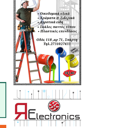
πό την τηλεόραση του
super TV