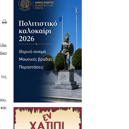
υς Γιώργο Μπαρέλο, Λεωνίδα