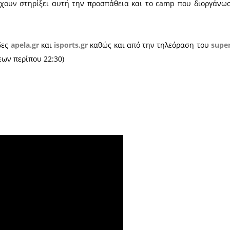
κόσμια πρωταθλήτρια Σοφία Καμπανάρη, οι οποίο
 του Παλαιστικού Συλλόγου Σπάρτης.
ς σκιαγραφεί την προσπάθεια των τεσσάρων αν
η Πάλη στη Λακωνία και να έρθουν περισσότερα παιδ
ύ σημαντικές εμπειρίες από διοργανώσεις παγκοσμ
ς και περιγράφει τις επερχόμενες διοργανώσεις 
ν μικρών αθλητών του συλλόγου.
ιστεί όσους έχουν στηρίξει αυτή την προσπάθεια 