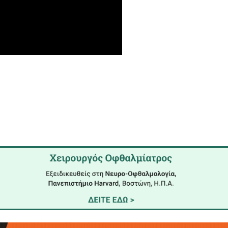
 τις ιστοσελίδες
apela.gr
και
isports.gr
καθώς και α
ό δελτίο ειδήσεων περίπου 22:30)
ομπή