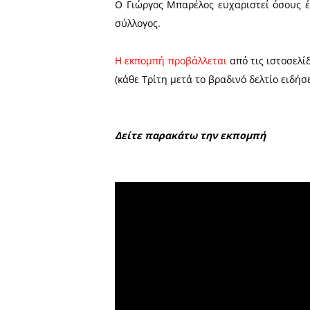
Κανελλόπουλο και την παγ
αποτελούν τους υπεύθυνους
Ο Λεωνίδας Κανελλόπουλο
βάσεις για να αναπτυχθεί 
Η Σοφία Καμπανάρη με πολ
αναλύει τα είδη της πάλη
απαριθμεί τις επιτυχίες τω
Ο Γιώργος Μπαρέλος ευχαρ
σύλλογος.