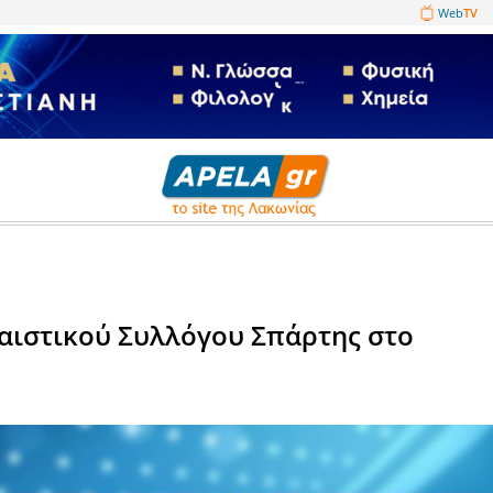
1089860
ριγμα
του Παλαιστικού Συλλόγου Σπ
μα»