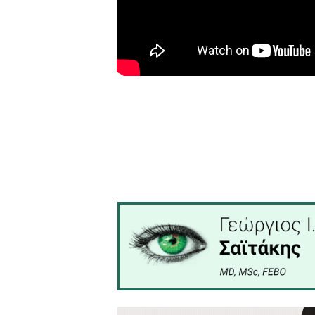
Η εκπομπή προβάλλεται
από
(κάθε Τρίτη μετά το βραδιν
Δείτε παρακάτω την εκπ