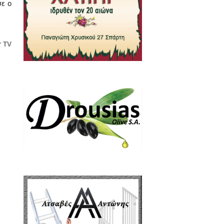
ι μαζί με τον Γιάννη Παυλάκο
θρώπων να δημιουργήσουν τις
ιά στην παλαίστρα.
ίου και ευρωπαϊκού επιπέδου,
και δράσεις του συλλόγου και
και το camp που διοργάνωσε ο