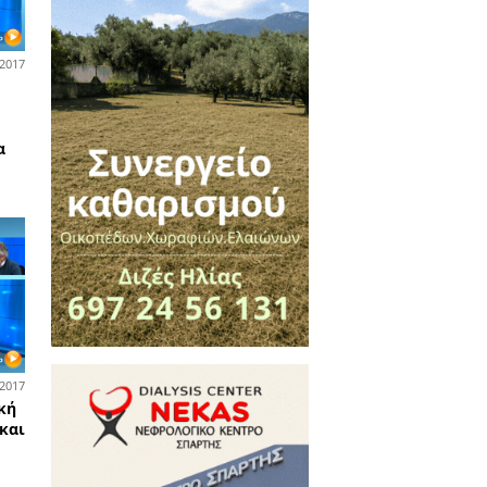
05-04-2017
ά και Λακωνικά
.Σ. του Δήμου Αν. Μάνης
ρος Πατσάκος «βγάζει στη
τρα» τον Ανδρεάκο και την
ράταξή του
13-03-2017
ά και Λακωνικά