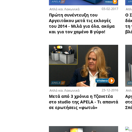
οδηγούς
1
Απλά και Λακωνικά
Η Μαρία Τσιρώνη μιλά για
υγεία στη Λακωνία - Παρά
ιατροί, πώς θα τους
αναγνωρίσουμε;