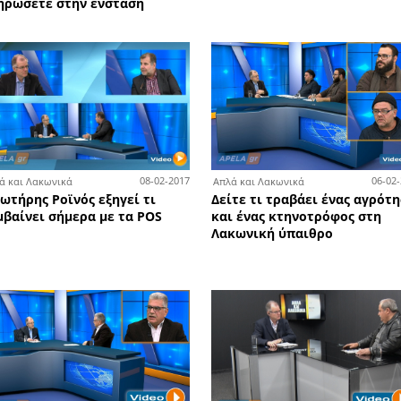
Δημακόγιαννης: Η Μάνη θα
Το 
ίναι
καταστραφεί με τις
Σπά
ες του
ανεμογεννήτριες - Με την άλλη
πεζ
πλευρά ο Ανδρεάκος
«χρ
για
8-03-2017
02-03-2017
Απλά και Λακωνικά
Απλ
αι
Ηλίας Κοντάκος: Δείτε
Η 
αναλυτικά τη διαδικασία για
κόν
ες
τους δασικούς χάρτες με
ΠΑ.