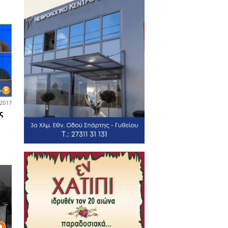
95% των εμπόρων της
ρτης δεν θέλει την
οδρόμηση - Ο Δήμος
ησιμοποιεί» την εκκλησία
 να πάρει την λαϊκή
22-02-2017
ά και Λακωνικά
πρώτη λακωνική τηλεοπτική
τρα μεταξύ ΣΥ.ΡΙΖ.Α., Ν.Δ. και
ΣΟ.Κ.