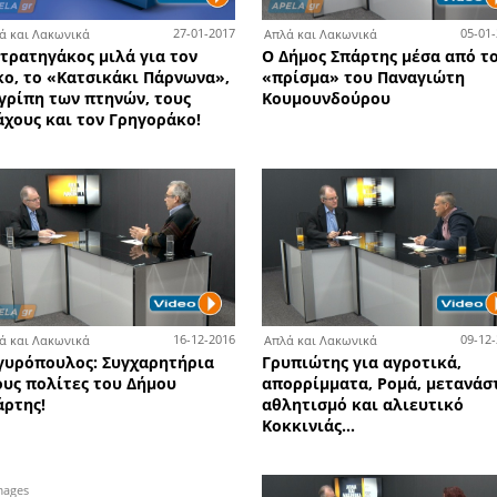
παραδείγματα - Tι θα
πληρώσετε στην ένσταση
5-02-2017
08-02-2017
Απλά και Λακωνικά
Απλ
 την
Ο Σωτήρης Ροϊνός εξηγεί τι
Δεί
νομοι
συμβαίνει σήμερα με τα POS
και
Λα