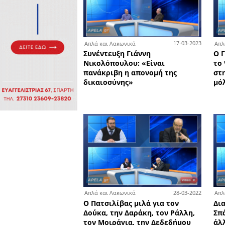
Πολιτιστικά
Πωλήσεις
Δήμος
Διάφορα
Αν.
Μάνης
Εκδηλώσεις
Ενοικίαση
Επιχειρήσεων
Δήμος
Ελαφονήσου
Εκκλησία
Περιφερεια
Πελοποννήσου
Σώματα
ασφαλείας
1
Απλά και Λακωνικά
Συνέντευξη Γιάννη
Νικολόπουλου: «Είναι
πανάκριβη η απονομή της
δικαιοσύνης»