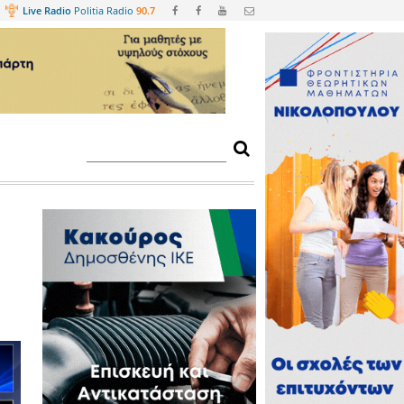
Web
TV
Live Radio
Politia Radio
90.