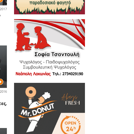
06-02-2017
ά και Λακωνικά
τε τι τραβάει ένας αγρότης
 ένας κτηνοτρόφος στη
κωνική ύπαιθρο