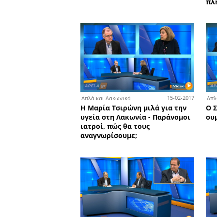
Βασιλική Δερτιλή: Το
Επιμελητήριο Λακωνίας ε
κοντά στους επιχειρηματί
νομού
0
Απλά και Λακωνικά
Ιαβέρης, Λαμπρόπουλος κ
Μαλικώτσης δίνουν
«μαθήματα» στους Λάκων