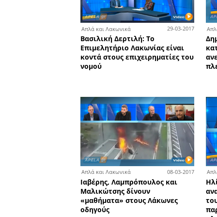
0
Απλά και Λακωνικά
Ο Βουλευτής Λακωνίας Στ
Αραχωβίτης μιλά για τις
αλλαγές στους δασικούς χ
την ανεργία και το ασφαλ
2
Απλά και Λακωνικά