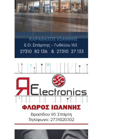
09-12-2016
ά και Λακωνικά
πιώτης για αγροτικά,
ρρίμματα, Ρομά, μετανάστες,
ητισμό και αλιευτικό
κινιάς...
15-11-2016
ά και Λακωνικά