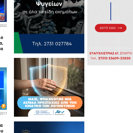
08-04-2022
ά και Λακωνικά
EO: Η Εύη Παπαγεωργίου
ιγράφει το νέο νοσοκομείο
ρτης με hi-tech τεχνολογία,
οποίο δεν θα είναι μόνο για
ωνες!!!