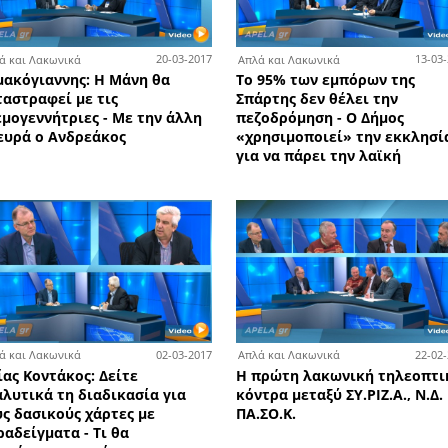
8-05-2017
13-04-2017
Απλά και Λακωνικά
Απλ
αύρος
Αυξάνεται ή μειώνεται η
Ο Δ
εγκληματικότητα στη Λακωνία;
Πέτ
άρτες,
Τι προβλήματα αντιμετωπίζουν
σέν
ιστικό
οι αστυνομικοί;
πα
9-03-2017
20-03-2017
Απλά και Λακωνικά
Απλ