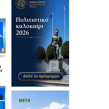
17-05-2017
ά και Λακωνικά
άκωνας γυναικολόγος Π.
τσολιάς μιλά για την υγεία
 γυναίκας και όλα αυτά που
πει να γνωρίζει