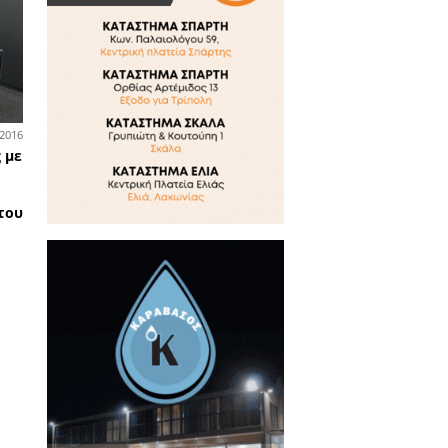
05-01-2017
ά και Λακωνικά
ήμος Σπάρτης μέσα από το
ρίσμα» του Παναγιώτη
υμουνδούρου