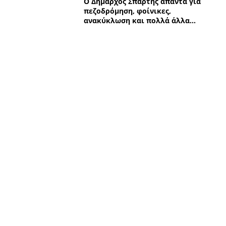
2
Απλά και Λακωνικά
Μετά από 3 χρόνια η Τζαν
στο studio της APELA - Τι
σε ερωτήσεις «φωτιά»
0
Απλά και Λακωνικά