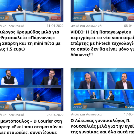
7-03-2023
11-04-2022
Απλά και Λακωνικά
Απλ
Ο Γιώργος Κρομμύδας μιλά για
VID
το Ψητοπωλείο «Πάρνωνας»
περ
στη Σπάρτη και τη mini πίτα με
Σπά
μόλις 1,5 ευρώ
το 
Λάκ