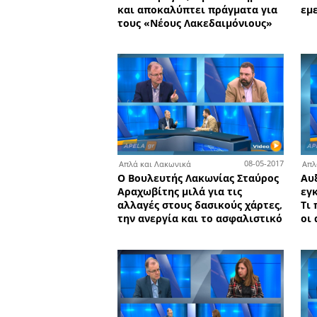
2
Απλά και Λακωνικά
Ο Πατσιλίβας μιλά για το
Δούκα, την Δαράκη, τον Ρ
τον Μοιράγια, την Δεδεδ
και αποκαλύπτει πράγματ
τους «Νέους Λακεδαιμόνι