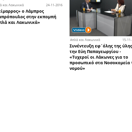
3-02-2017
27-01-2017
Απλά και Λακωνικά
Απλ
Ο Στρατηγάκος μιλά για τον
Ο Δ
γές
δάκο, το «Κατσικάκι Πάρνωνα»,
«π
ακόμα
τη γρίπη των πτηνών, τους
Κο
!
βλάχους και τον Γρηγοράκο!