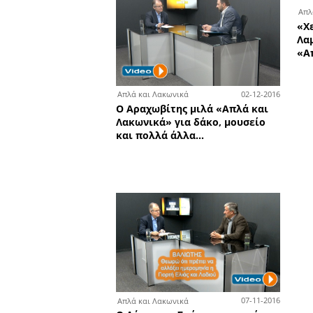
0
Απλά και Λακωνικά
Πρώτη συνέντευξη του
Αργειτάκου μετά τις εκλο
του 2014 - Μιλά για όλα, 
και για τον χαμένο Β γύρο