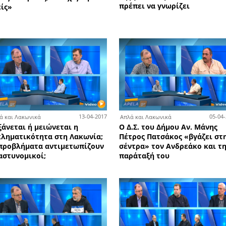
Απλ
8-03-2022
23-03-2022
Απλά και Λακωνικά
Ο Λ
ν
Διαμαντόπουλος – D Courier στη
Ρου
άλλη,
Σπάρτη: «Εκεί που σταματούν οι
της
ήμου
άλλες εταιρείες, συνεχίζουμε
πρέ
α για
εμείς»
ους»