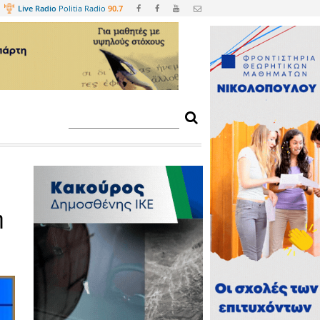
Web
TV
Live Radio
Politia Radio
90.
άκι Πάρνωνα», τη
γοράκο!