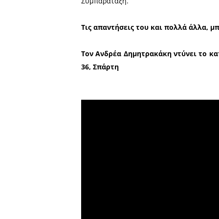
Αναφορά έγινε και για άλλ
ο κ. Στρατηγάκος στάθηκ
αποκάλυψε ότι γίνονται πρ
Οι Αμερικανοί τον αγελαδο
στην Ελλάδα τον είπαμε β
δύσκολο επάγγελμα, αλλά μ
το επάγγελμα από πολλά νέα
Σε άλλα θέματα ο κ. Στρ
Λακωνία, ενώ στάθηκε ιδι
Τρίπολη εντοπίστηκαν και 
τον άνθρωπο και μεταφέρ