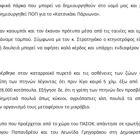
ευθύνες και στους παραγωγούς της Λακωνίας, διότι 
αλλιώς στο πρόγραμμα της δακοκτονίας της Περιφέρ
ια την καταπολέμηση του δάκου. Επίσης εξηγεί ότι 
 που διατίθενται για το πρόγραμμα της δακοκτονί
λάβει!
 ο κ. Στρατηγάκος προβλέπει λαμπρό μέλλον στη Λακ
» ζωοτροφή, με αποτέλεσμα το τελικό προϊόν να έ
. Μάλιστα ως παράδειγμα έφερε το γεγονός ότι τα
α στον κόσμο και είναι περιζήτητα. Επίσης η Λακ
λάδα.