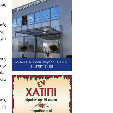
τα 2/3 των ελαιοκαλλιεργητών,
ειας Πελοποννήσου, οπότε ήταν
οι διαγωνισμοί που έγιναν ήταν
ας είναι λίγα, οπότε κανένας
ωνία, διότι λόγω των «δασικών»
χει ανταγωνιστική τιμή, ενώ η
 δέρματα των αιγοπροβάτων της
ωνία είναι πρώτη στην εκτροφή