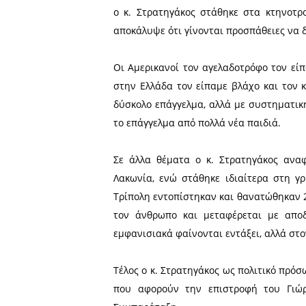
Εν τω μεταξύ, επιρρίπτει 
δεν συμμετείχαν έτσι και 
υπεύθυνοι από μόνοι τους γ
άγονοι, διότι τα χρήματα
εργολάβος δεν θέλει να ανα
Για την αιγοπροβατοτροφία
εκτάσεων, υπάρχει «δωρεάν
ποιότητα είναι εξαιρετική
Λακωνίας είναι τα καλύτερ
αιγών (γίδες) σε όλη την Ελ