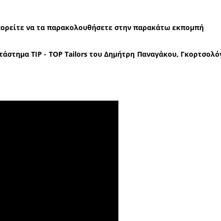
ες εκτροφές ζώων στη Λακωνία όπως τα χοιρινά, οι 
ε στα κτηνοτροφικά πάρκα που μπορεί να δημιουρ
οσπάθειες να δημιουργηθεί ΠΟΠ για το «Κατσικάκι 
τρόφο τον είπαν καουμπόι και τον έκαναν πρότυπο μ
λάχο και τον κάναμε ταμπού. Σύμφωνα με τον κ. Στ
ε συστηματική δουλειά μπορεί να αφήσει καλό κέρδ
 παιδιά.
ατηγάκος αναφέρθηκε στον καταρροϊκό πυρετό και
αίτερα στη γρίπη των πτηνών λέγοντας ότι πριν λ
θανατώθηκαν 28.000 κοτόπουλα. Εξήγησε δε, ότι η γ
εται με αποδημητικά πουλιά όπως κύκνοι, αγριό