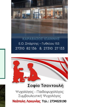
βιο.
 ΠΑΣΟΚ, απάντησε σε ερωτήσεις
Γρηγοράκου στη Δημοκρατική
την παρακάτω εκπομπή
τρη Παναγάκου, Γκορτσολόγου