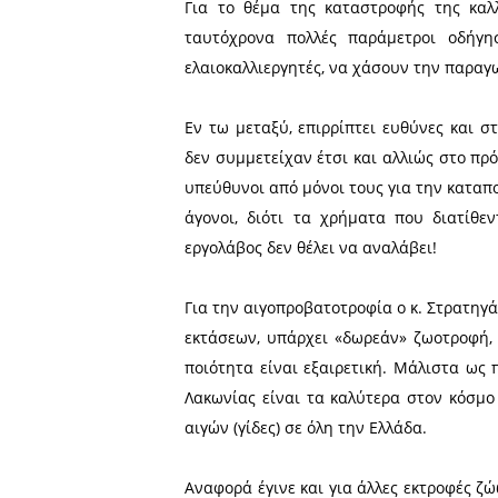
Αντιπεριφερειάρχης Πελ
κτηνίατρος στο επάγγελμα, 
Ο κ. Στρατηγάκος είναι υπ
της Πελοποννήσου.
Ο τουρισμός και ο πρωτογε
Πελοποννήσου, με τον πρω
50%, ενώ τον τελευταίο κα
Για το θέμα της καταστρο
ταυτόχρονα πολλές παρά
ελαιοκαλλιεργητές, να χάσο