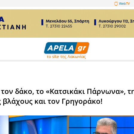
1089860
ωνικά
ιλά για τον δάκο, το «Κατσικ
ών, τους βλάχους και τον Γρη