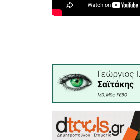
εμφανισιακά φαίνονται εντά
Τέλος ο κ. Στρατηγάκος ως
που αφορούν την επιστρ
Συμπαράταξη.
Τις απαντήσεις του και 
Τον Ανδρέα Δημητρακάκη 
36, Σπάρτη