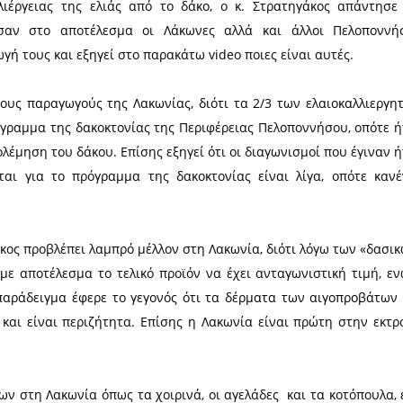
οποννήσου Πρωτογενούς Παραγωγής, Περιφερεια
Ηλίας Στρατηγάκος.
εύθυνος για την χάραξη πολιτικών γύρω από το γε
νής τομέας είναι σύμφωνα με τον κ. Στρατηγάκο οι 
τογενή τομέα να απασχολεί το 30% στην Πελοπόννησ
ιρό παρατηρείται σε αυτόν μείωση επενδύσεων.
φής της καλλιέργειας της ελιάς από το δάκο, ο
μετροι οδήγησαν στο αποτέλεσμα οι Λάκωνες αλ
υν την παραγωγή τους και εξηγεί στο παρακάτω video