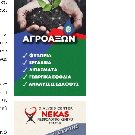
κός Σύμβουλος Λακωνίας και
ωργικό και κτηνοτροφικό τομέα
βασικοί οικονομικοί κλάδοι της
ο, στη Λακωνία να αγγίζει το
 κ. Στρατηγάκος απάντησε ότι
λά και άλλοι Πελοποννήσιοι
 ποιες είναι αυτές.