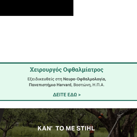
ξει, αλλά στον οργανισμό τους μεταφέρουν το μικρό
 πολιτικό πρόσωπο που προέρχεται από το χώρο του
οφή του Γιώργου Παπανδρέου και του Λεωνίδα 
πολλά άλλα, μπορείτε να τα παρακολουθήσετε σ
ντύνει το κατάστημα TIP - TOP Tailors του Δημή