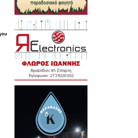
αγελάδες και τα κοτόπουλα, ενώ
γηθούν στο νομό μας και μας
Πάρνωνα».
έσα από τις ταινίες και εμείς
ρατηγάκο ο κτηνοτρόφος είναι
ος και υπάρχει ενδιαφέρον για
 τις ασθένειες των ζώων στη
ίγο καιρό 5 χλμ. έξω από την
ρίπη των πτηνών δεν προσβάλει
παπιες κλπ, πουλιά τα οποία