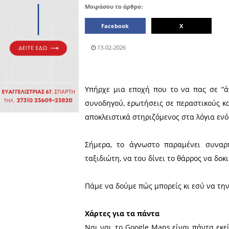
Πολιτιστικά
Πωλήσεις
Δήμος
Διάφορα
Αν.
Μάνης
Εκδηλώσεις
Ενοικίαση
Επιχειρήσεων
Δήμος
Ελαφονήσου
Εκκλησία
Περιφερεια
Πελοποννήσου
Σώματα
ασφαλείας
Μοιράσου το άρθρο:
Facebook
13-02-2026
Υπήρχε μια εποχή που το
συνοδηγού, ερωτήσεις σε π
αποκλειστικά στηριζόμενος σ