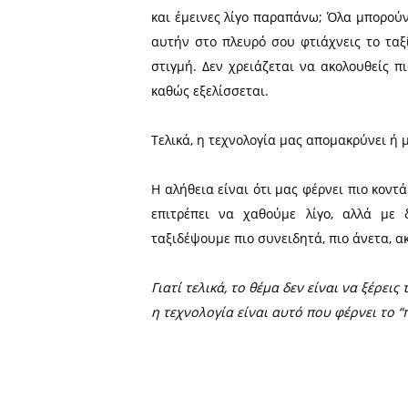
Όσο κι αν μας αρέσει η ιδ
καιρικές συνθήκες σε πρ
trackers, κάνουν την περιπ
solo traveler, αυτές τις εφα
Οι εμπειρίες των άλλων γ
Σε άγνωστα μέρη, οι
κριτι
βγάλεις συμπεράσματα από
ησυχία, την εύκολη πρόσβασ
που κάνουν τη διαφορά ότα
θα σου κόστιζαν χρόνο και 
Ένα ταξίδι κομμένο και ρ