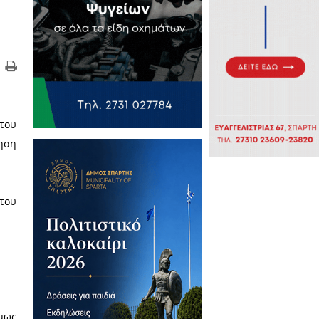
κωμένους στο ντουλαπάκι του
 ΟΚ, αφού είχες κάνει κράτηση
έ φωτογραφίες.