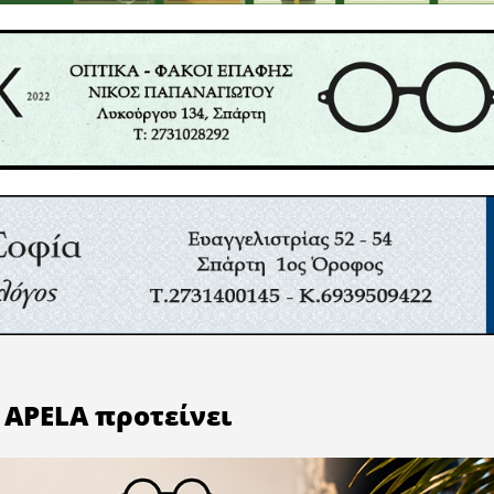
υ φέρνει το “παντού” λίγο πιο κοντά.