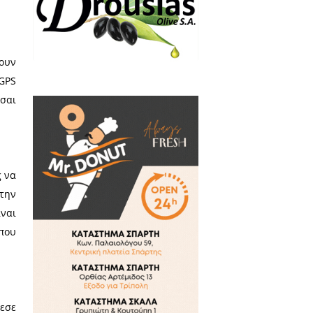
ο κομμάτι: την επικοινωνία.
ς πινακίδες, μενού ή οδηγίες
ακόμα και να συνεννοηθείς με
η γλώσσα για να συνεννοηθείς,
του.
ε φέρνει πιο κοντά σε εμπειρίες
οτάσεις από άλλους ταξιδιώτες
ς σου. Είναι σαν να έχεις έναν