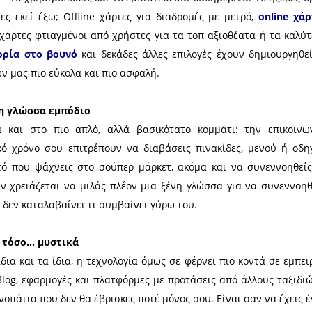
μένει συναρπαστικό, αλλά όχι αγχωτικό. Η τεχν
θάρρος να δοκιμάσει κάτι διαφορετικό.
κι εσύ να την χρησιμοποιήσεις από το επόμενο κιόλ
ναι πάντα εκεί - το χρησιμοποιείς και το εμπιστεύε
 πολλοί, χάρτες εκεί έξω; Offline χάρτες για δια
υτοκινήτων
, χάρτες φτιαγμένοι από χρήστες για τ
ης για πεζοπορία στο βουνό
και δεκάδες άλλες ε
α ταξίδια όλων μας πιο εύκολα και πιο ασφαλή.
να μην είναι η γλώσσα εμπόδιο