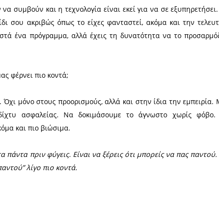
έα της εξερεύνησης, κανείς δεν θέλει δυσάρεστες
αγματικό χρόνο, δυνατότητα αποστολής τοποθεσία
έτεια πιο ελεγχόμενη και πιο έξυπνη - σίγουρα όχι λ
ρμογές τις χρειάζεσαι.
ίνονται πυξίδα
κές άλλων ταξιδιωτών
λειτουργούν σαν προφορικές
 μια φωτογραφία χαμηλής ανάλυσης, αλλά έχεις στ
η, τη θέα, ακόμα και την άνεση του κρεβατιού! Αυτέ
ν δεν έχεις εικόνα της περιοχής και, συχνά, σε γλ
διάθεση.
αμμένο στα μέτρα σου