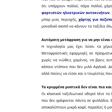
Σήμερα, το άγνωστο παρα
ταξιδιώτη, να του δίνει το 
Πάμε να δούμε πώς μπορείς 
Χάρτες για τα πάντα
Ναι ναι, το Google Maps εί
ότι υπάρχουν πολλοί, πάρα
φορτιστών ηλεκτρικών α
μπαρ μιας περιοχής,
χάρτ
μοναδικό σκοπό να κάνουν τ
Αυτόματη μετάφραση για 