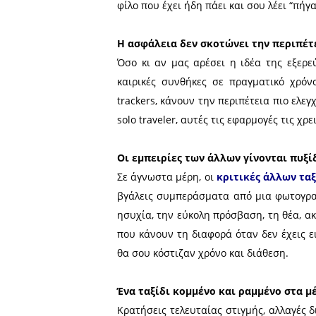
Η τεχνολογία μας έχει λ
Μεταφραστικές εφαρμογές 
χωρίς να νιώθεις χαμένος
κάποιο ντόποιο που δεν μι
αλλά παύεις να είσαι και ο
Τα κρυμμένα μυστικά δεν ε
Οι κλασικοί ταξιδιωτικοί ο
που δεν γράφονται πάντα σ
αποκαλύπτουν μικρά καφέ, π
φίλο που έχει ήδη πάει και σ
Η ασφάλεια δεν σκοτώνει