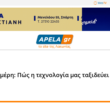
1089860
γία - Επιστήμη
γνωστα μέρη: Πώς η τεχνολογί