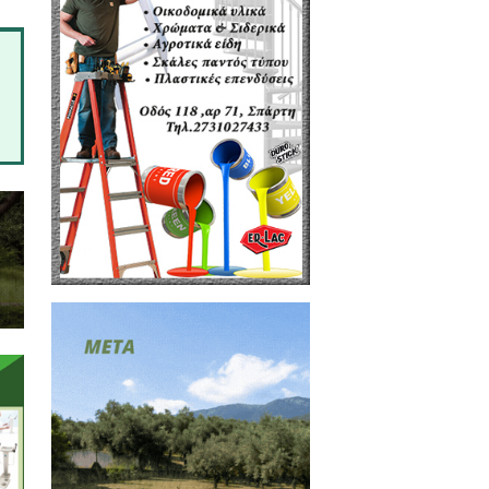
οκύπτουν επειδή κάτι σου άρεσε
κεί για να σε εξυπηρετήσει. Με
στεί, ακόμα και την τελευταία
δυνατότητα να το προσαρμόζεις
αι στην ίδια την εμπειρία. Μας
 το άγνωστο χωρίς φόβο. Να
 ότι μπορείς να πας παντού. Και