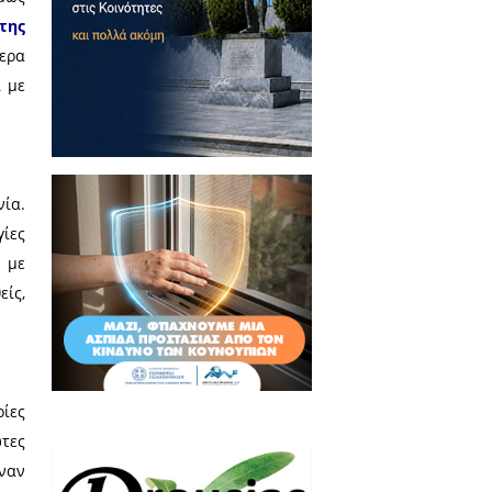
ολογία είναι στο πλευρό του
ας ταξίδι σου.
σαι καθημερινά. Το ήξερες όμως
δρομές με μετρό,
online χάρτης
α τοπ αξιοθέατα ή τα καλύτερα
πιλογές έχουν δημιουργηθεί με