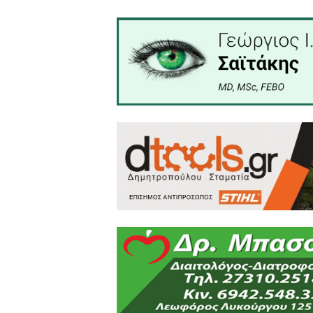
Κρατήσεις τελευταίας στιγμ
και έμεινες λίγο παραπάνω
αυτήν στο πλευρό σου φτιά
στιγμή. Δεν χρειάζεται να
καθώς εξελίσσεται.
Τελικά, η τεχνολογία μας α
Η αλήθεια είναι ότι μας φέ
επιτρέπει να χαθούμε λ
ταξιδέψουμε πιο συνειδητά,
Γιατί τελικά, το θέμα δεν ε