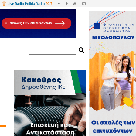
Web
TV
Live Radio
Politia Radio
90.
α μας ταξιδεύει