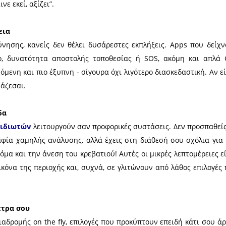
ύσει τα χέρια και στο πιο απλό, αλλά βασικότατ
σε πραγματικό χρόνο σου επιτρέπουν να διαβάσει
, να βρεις αυτό που ψάχνεις στο σούπερ μάρκετ, 
λά Αγγλικά. Δεν χρειάζεται να μιλάς πλέον μια ξέν
 τουρίστας που δεν καταλαβαίνει τι συμβαίνει γύρω 
ίναι πια και τόσο... μυστικά
δηγοί λένε τα ίδια και τα ίδια, η τεχνολογία όμως σ
ε φυλλάδια. Blog, εφαρμογές και πλατφόρμες με πρ
αραλίες ή μονοπάτια που δεν θα έβρισκες ποτέ μόνο
ου λέει “πήγαινε εκεί, αξίζει”.
 την περιπέτεια