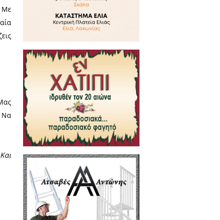
 εκπλήξεις. Apps που δείχνουν
ς ή SOS, ακόμη και απλά GPS
ιγότερο διασκεδαστική. Αν είσαι
 συστάσεις. Δεν προσπαθείς να
η διάθεσή σου σχόλια για την
ς οι μικρές λεπτομέρειες είναι
ιτώνουν από λάθος επιλογές που