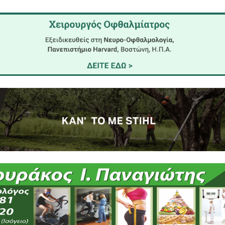
ής, αλλαγές διαδρομής on the fly, επιλογές που πρ
; Όλα μπορούν να συμβούν και η τεχνολογία είναι ε
χνεις το ταξίδι σου ακριβώς όπως το είχες φαντα
 ακολουθείς πιστά ένα πρόγραμμα, αλλά έχεις τη 
πομακρύνει ή μας φέρνει πιο κοντά;
ρνει πιο κοντά. Όχι μόνο στους προορισμούς, αλλά κ
ίγο, αλλά με δίχτυ ασφαλείας. Να δοκιμάσουμε
 πιο άνετα, ακόμα και πιο βιώσιμα.
ίναι να ξέρεις τα πάντα πριν φύγεις. Είναι να ξέρεις