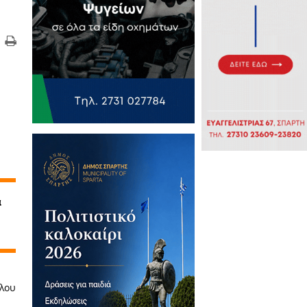
τικά Άρθρα