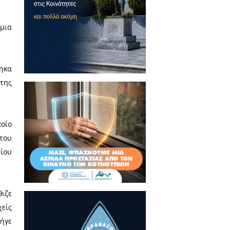
Δημήτρης (Μανιάτης) δεν
σε να κάνει Χριστούγεννα
 Αθεμελίωτο όνειρο
ικόνιση αυτή δεν είναι καθόλου
που πίσω της βρίσκεται μια
φία του 14ου αι. στον νάρθηκα
 Καθολικό της Ιεράς Μεγίστης