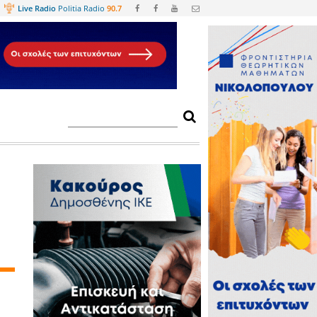
Web
TV
Live Radio
Politia Radio
90.
ς Σπάρτης