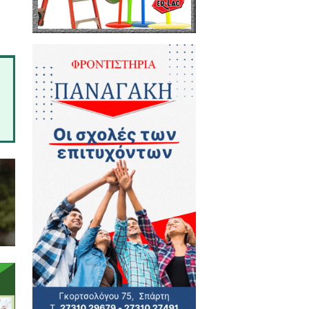
θάνατον».
 του, το δεξί του χέρι βρέθηκε
αι την μετάνοια του μοναχού.
στην θαυματουργή εικόνα της
ζωής και αγάπης άνευ όρων. Και
να της Θεοτόκου, «η Παναγία
ρος Αυτήν και να γίνει ελπίδα