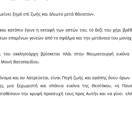
οσυλίας, πήρε ένα μαχαίρι και χτύπησε με ορμή το π
να μεγάλο θαυμαστό γεγονός! Αίμα άρχισε να ρέει
ανό, ενώ ο ιεροδιάκονος τυφλώθηκε και έπεσε κάτω λ
ός της ιερής εικόνας, η Θεοτόκος ονομάστηκε Εσφαγ
λθε, συντετριμμένος από την πράξη του, επί τρία
 κλαίγοντας και παρακαλώντας να συγχωρηθεί. Οι Πα
λέωσή του. Η Υπεραγία Θεοτόκος άκουσε τις προσευ