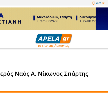
1089860
Άρθρα
γμένη - Ιερός Ναός Α. Νίκωνο