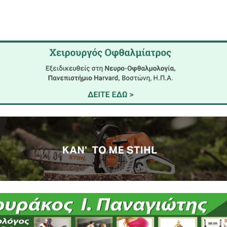
κε στον ηγούμενο της Μονής λέγοντάς του:
εικόνα μου θα μείνει ξηρό επί ζωής και άλιωτο μετά 
ός ο μοναχός και κατόπιν έγινε η εκταφή των οστών
αδειγματισμό των επομένων γενεών από το σφάλμα κ
μωρημένο χέρι του εκκλησιάρχη βρίσκεται πλάι 
 Ιερά Μεγίστη Μονή Βατοπαιδίου.
 και με όποιο όνομα και αν λατρεύεται, είναι Πηγή 
κωνος Σπάρτης, μια ξεχωριστή και σπάνια εικό
 πιστούς να καταθέσουν την κρυφή προσευχή τους π