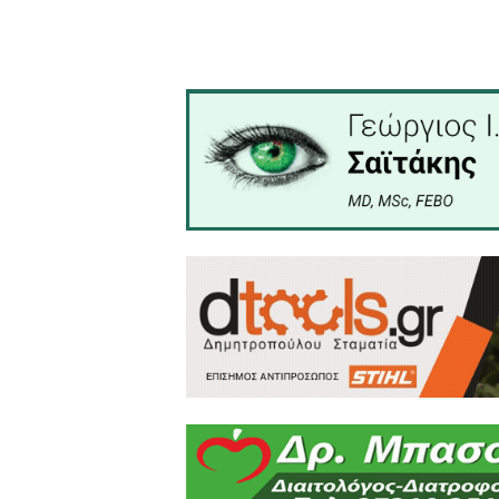
τον διάκονο, και εμφανίστη
«Το χέρι, που κτύπησε την 
Πράγματι, όταν πέθανε αυτ
μαύρο και άλιωτο προς παρ
Μέχρι και σήμερα, το τι
Παναγίας Εσφαγμένης στην
Η Παναγία, σε όποια εικόνα
στον Ιερό Ναό του Α. Νί
Εσφαγμένη», καρτερεί τους