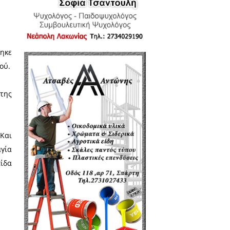
ρόσωπο της Παναγίας, στο δεξιό
 από το πληγωμένο πρόσωπο της
ιπόθυμος.
μένη.
 χρόνια έμεινε σε ένα στασίδι
τέρες της Ιεράς Μονής, επίσης,
χές, συγχώρεσε και θεράπευσε