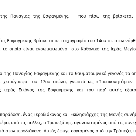
Ο κυρ-
το αριστερό χέρι Της τον μικρό Χριστό,
πρόφτα
ρι, ευλογεί.
φέτος
άνει τον Σταυρό του και θα σκύψει να
Μύθος:
αρατηρήσει στο μάγουλο της Παναγίας
ου αιμορραγεί και σίγουρα θα απορήσει, αφού η απε
της Θεοτόκου.
α την Εικόνα της Παναγίας της Εσφαγμένης, 
όνα της Παναγίας Εσφαγμένης βρίσκεται σε τοιχογρα
ου Δημητρίου, το οποίο είναι ενσωματωμένο στο