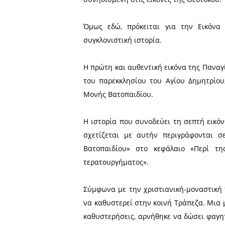
Η Παναγία κρατά στοργικά σ
ο οποίος, με το δεξιό Του χέ
Ο ευλαβής πιστός που θα κ
ασπαστεί την Εικόνα θα π
μια πληγή, σαν μαχαιριά, π
συνηθισμένη στις εικόνες 
Όμως εδώ, πρόκειται γι
συγκλονιστική ιστορία.
Η πρώτη και αυθεντική εικ
του παρεκκλησίου του Αγί