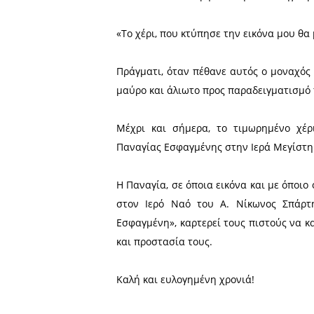
Και τότε, σε μια πράξη ιερ
μάγουλο, κάτω από το μάτι.
Εκείνη τη στιγμή συνέβη έ
εικόνας, λες και ήταν ζωντ
Απ’ αυτό το θαυμαστό γεγον
Ο ιεροδιάκονος, όταν συνή
απέναντι από την εικόνα ,
προσεύχονταν για την εξι