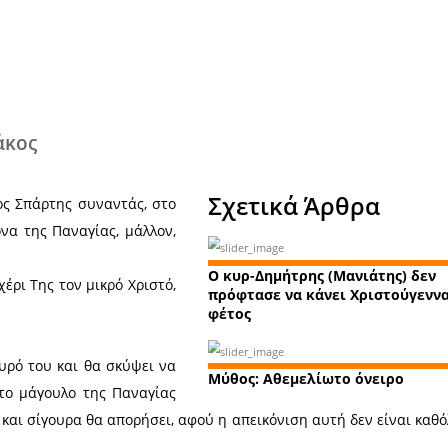
Χ
έλης Μητράκος
Σχε
 Αγίου Νίκωνος Σπάρτης συναντάς, στο
α φορητή εικόνα της Παναγίας, μάλλον,