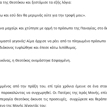
η σεπτή εικόνα της Παναγίας Εσφαγμένης και το θ
ιγράφονται σε χειρόγραφο του 17ου αιώνα, γν
αιο «Περί της ιεράς Εικόνος της Εσφαγμένης κ
κή-μοναστική παράδοση, ένας ιεροδιάκονος και Εκκ
ράπεζα. Μια μέρα, από τις πολλές, ο Τραπεζάρης, α
α δώσει φαγητό στον ιεροδιάκονο. Αυτός έφυγε οργ
ρος την εικόνα της Θεοτόκου και ξεστόμισε τα εξής 
και θα κοπιάζω και εσύ δεν θα μεριμνάς ούτε για τη