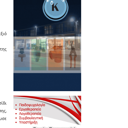
αυματουργικό γεγονός το οποίο
ωστό ως «Προσκυνητάριον του
αι του παρ’ αυτής εξαισίου
λησιάρχης της Μονής συνήθιζε
γανακτισμένος από τις συνεχείς
ισμένος από την Τράπεζα, πήγε
λόγια:
ν τροφή μου;».