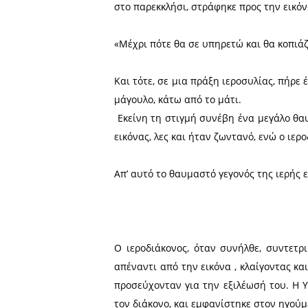
Μονής Βατοπαιδίου.
Η ιστορία που συνοδεύει τ
σχετίζεται με αυτήν περ
Βατοπαιδίου» στο κεφάλ
τερατουργήματος».
Σύμφωνα με την χριστιανι
να καθυστερεί στην κοινή Τ
καθυστερήσεις, αρνήθηκε ν
στο παρεκκλήσι, στράφηκε π
«Μέχρι πότε θα σε υπηρετώ 