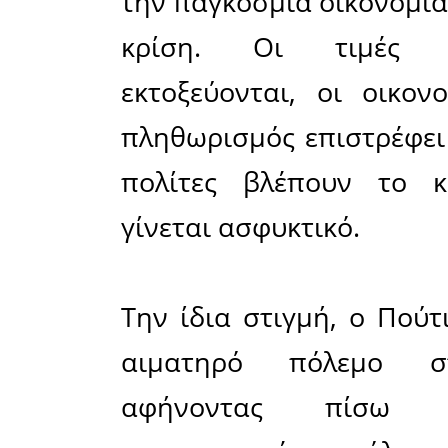
Και το τ
πληρώνου
γραφεία, α
Ο Tραμπ θ