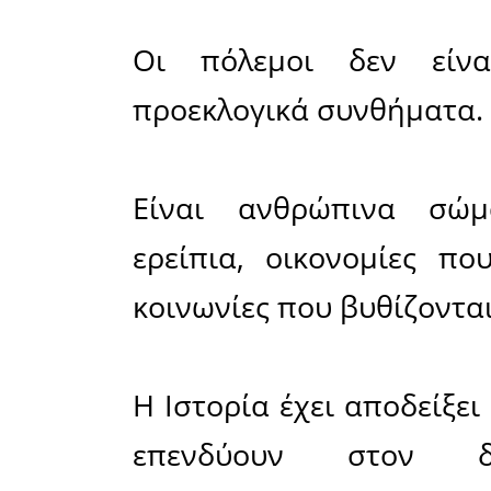
Την ίδια 
αιματηρ
αφήνον
κατεστρα
που ζει ξα