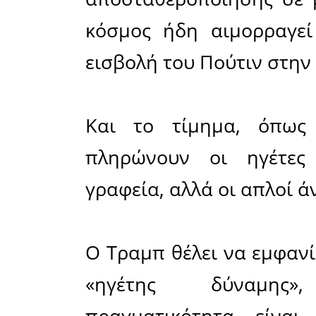
όμηρος τη
επικίνδυν
αντιμετωπ
προσωπική
Ο κυνικός