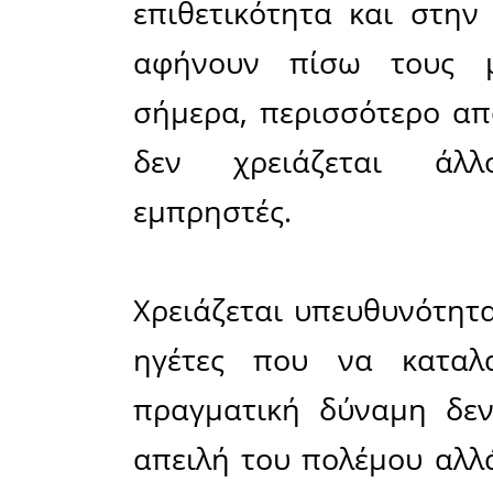
Αντί όμ
σταθερ
εμφανίζον
λογική τη
το προσ