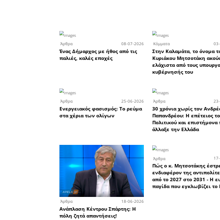
Οι πόλεμ
προεκλογι
Είναι α
ερείπια, 
κοινωνίες 