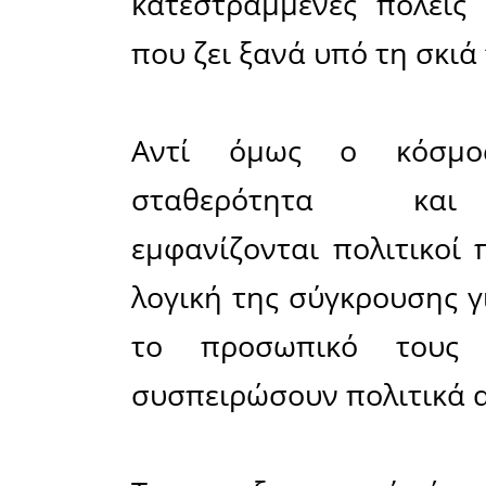
«ηγέτ
πραγματι
πολιτική τ
στρατιωτ
ένδειξη
ανευθυνότ