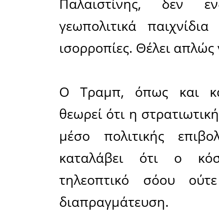
κρίση. 
εκτοξεύον
πληθωρισμ
πολίτες 
γίνεται ασ