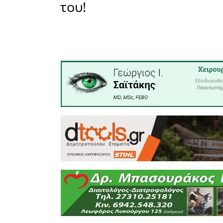
συσπειρώσ
Το πιο εξ
ισχυροί 
«πατριωτι
οι αποφά