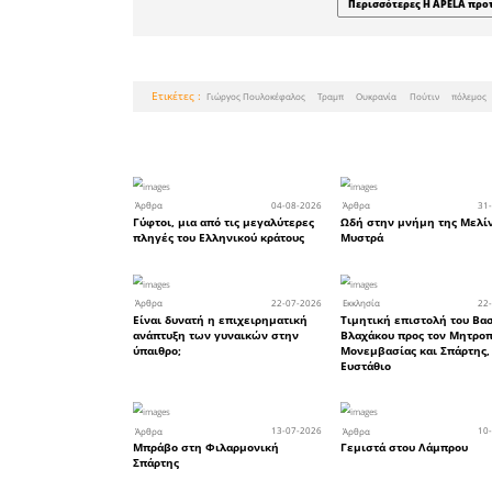
θεωρεί ότ
μέσο πολ
καταλάβ
τηλεοπτι
διαπραγμά