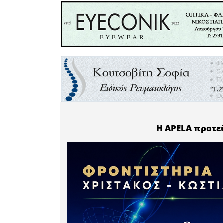
προσφυγιά
Ένα παιδί
καταφύγι
Ανατολή π
βομβαρδισ