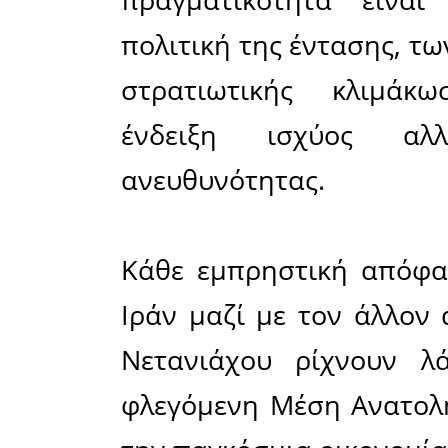
και απρό
στο Iράν,
αποσταθε
κόσμος ή
εισβολή τ