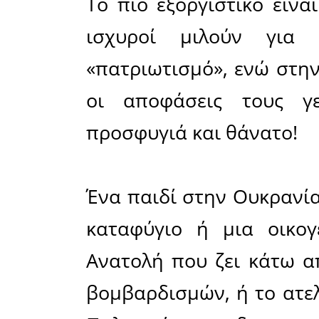
Κάθε εμπ
Iράν μαζί
Νετανιάχ
φλεγόμεν
την παγκό