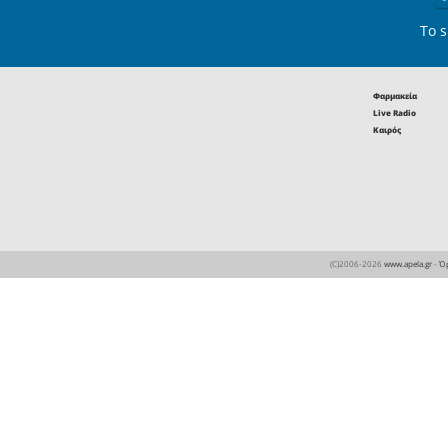
σήμερα, π
δεν χρε
εμπρηστές
Χρειάζετα
ηγέτες π