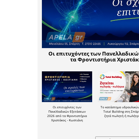
Παλαιστί
γεωπολιτι
ισορροπίες
Ο Tραμπ,