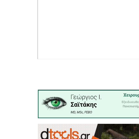
ποσοστό 
λιγότερες
6.045 ψήφ
1.075 ψ
προηγούμε
στη Λακω