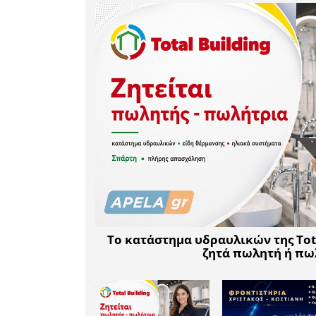
είναι σημ
αυτές τις
της αποχή
προηγούμε
Οι βουλε