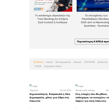
είναι:
•
Ν.Δ.
Κρη
•
Ν.Δ.
Δαβ
•
ΠΑΣΟΚ