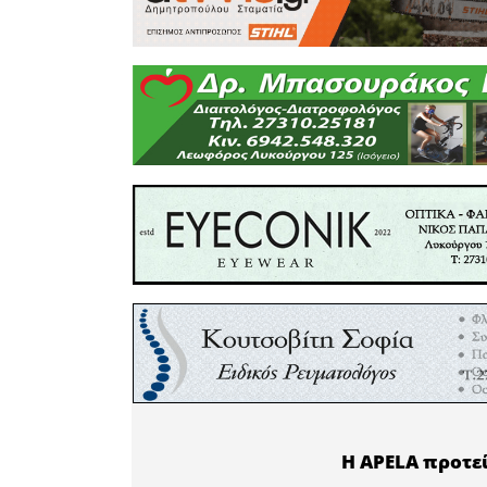
"ΣΠΑΡΤΙΑΤ
ψήφους. 
δεύτερο υ
ποσοστό 
υψηλότερ