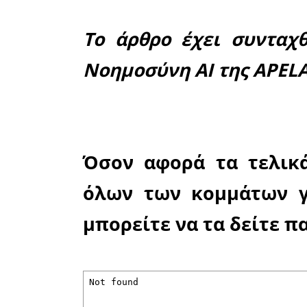
υπόλοι
βρισκόμασ
Σχετικά μ
των τριών