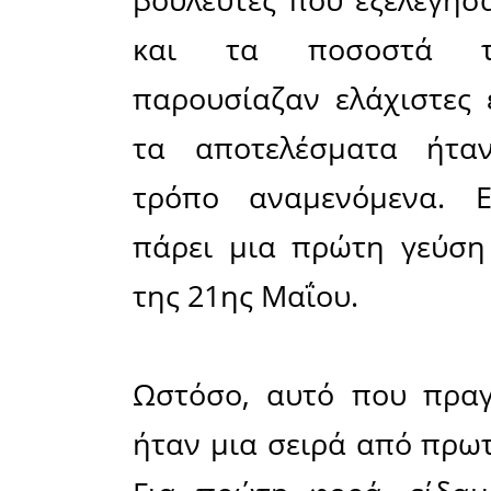
καταγράφηκε ω
Η χθεσι
εθνικών 
Ιουνίο
μπορ
χαρακτηρι