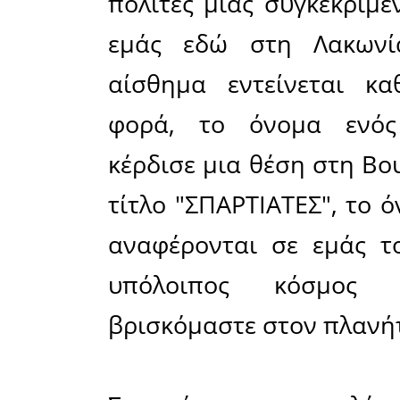
τρόπο αν
πάρει μια
της 21ης 
Ωστόσο, 