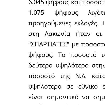
σε λίγε
ανθρώπου
Επιπλέον,
κατάφερε
Ελλήνων,
πολίτες μ