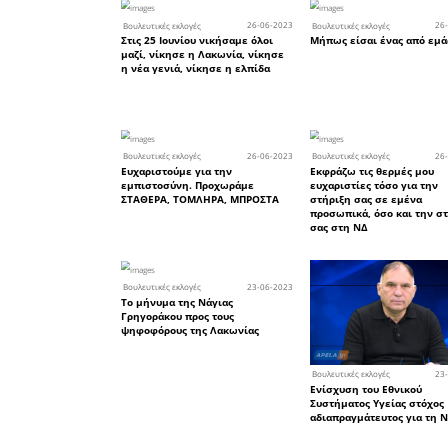
Το άρθρο
Νοημοσύνη
Όσον αφο
όλων των