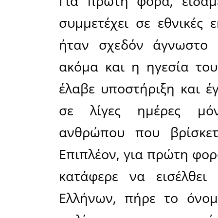
διαδικασί
τα αποτελ
βουλευτές
και τα
παρουσίαζ
τα αποτε