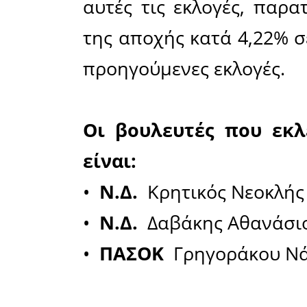
εμάς εδώ
αίσθημα 
φορά, τ
κέρδισε μ
τίτλο "ΣΠ
αναφέροντ