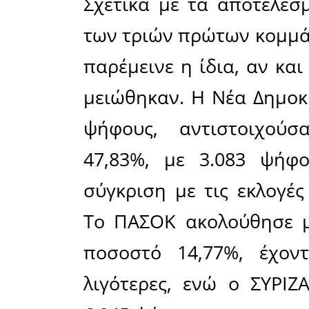
ήταν μια 
Για πρώτ
συμμετέχε
ήταν σχε
ακόμα και
έλαβε υπο