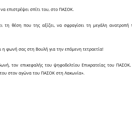
ς Σπάρτης, με ομιλητή τον επικεφαλής του ψηφοδε
, η υποψήφια βουλευτής Λακωνίας του ΠΑΣΟΚ, Ν
ροσωπικό της λογαριασμό στο
facebook
:
ε ΠΑΣΟΚ - Κίνημα Αλλαγής ως τη μόνη αξιόπιστη και
τικός πολίτης να επιστρέψει σπίτι του, στο ΠΑΣΟΚ.
να διεκδικήσει τη θέση που της αξίζει, να σφρα
 21ης Μαΐου!
ας για να είμαι η φωνή σας στη Βουλή για την επόμε