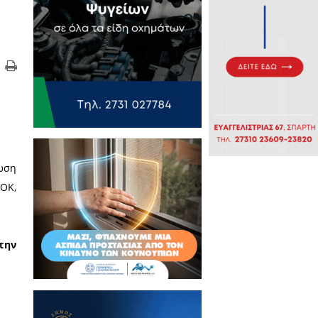
της
 διοργάνωσε πολιτική εκδήλωση