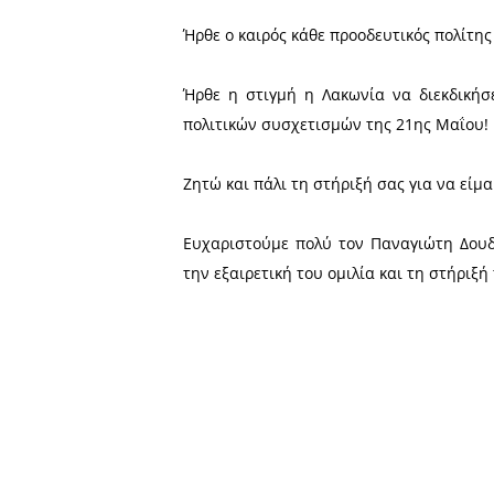
στην κεντρική πλατεία τη
Παναγιώτη Δουδώνη.
Με αφορμή την εκδήλωση
ακόλουθη δήλωση στον π
«Στις 25 Ιουνίου ψηφίζουμ
Ήρθε ο καιρός κάθε προοδευ
Ήρθε η στιγμή η Λακωνία 
πολιτικών συσχετισμών της
Ζητώ και πάλι τη στήριξή σ