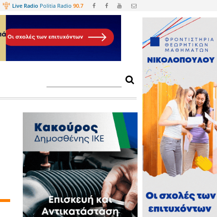
Web
TV
Live Radio
Politia Radio
90.
υμα Αλλαγής!