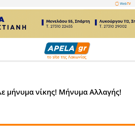
1089860
 εκλογές
η έστειλε μήνυμα νίκης! Μήν
σης!