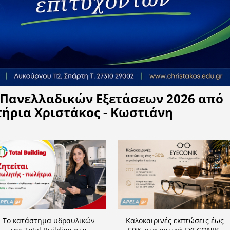
Η APELA προτείνει