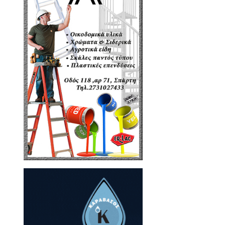
υ Επικρατείας του ΠΑΣΟΚ, για
ία».