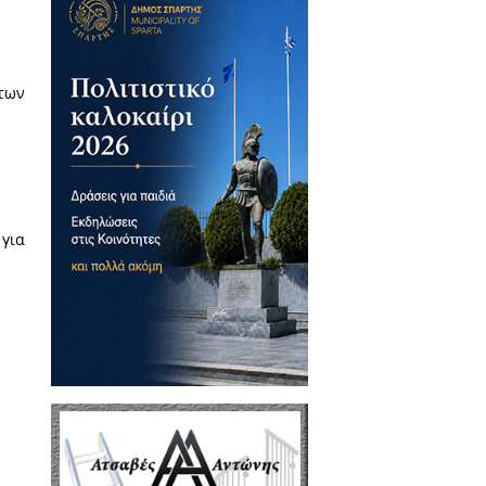
λτίου Επικρατείας του ΠΑΣΟΚ,
άγια Γρηγοράκου, έκανε την
 ισχυρή αντιπολίτευση.
γίσει τη μεγάλη ανατροπή των
νη τετραετία!