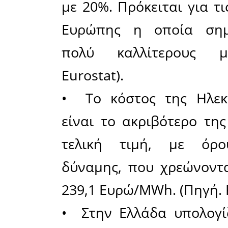
και την α
πρωτεία 
Ετήσια 
Σύνορα).
• Η Ελλά
Coved-19 