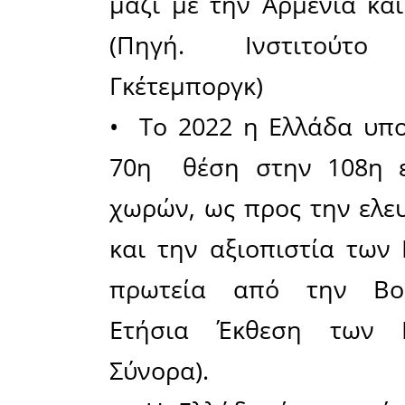
τρέχουσα 4
Ένας φίλο
θέλησε να
ότι επρόκ