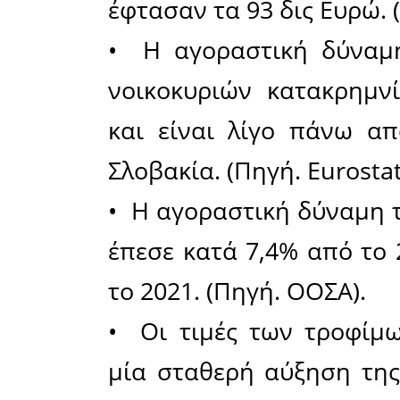
(Πηγή. 
Γκέτεμπορ
• Το 202
70η θέση
χωρών, ως