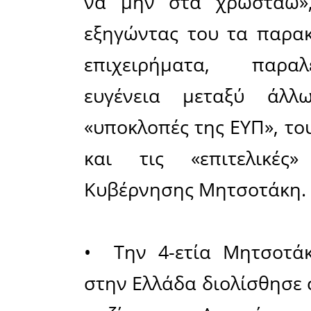
Έγραφα σ
σεμνά και
προσβάλλω
ο Λαός λίγ
του, ως α
βιώσει γ