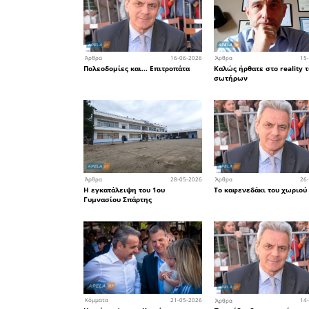
άμεσους 
Μετοχές μό
• Οι Τράπε
υπέρ-κέρδ
Ευρώ, τα 
των κατα