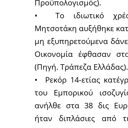
και τις 
Κυβέρνηση
• Την 4-
στην Ελλά
μαζί με τ