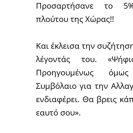
Οικονομί
(Πηγή. Τρά
• Ρεκόρ 1
του Εμπο
ανήλθε σ