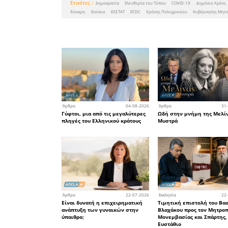
δύναμης, 
239,1 Ευρ
• Στην Ελ
υψηλότερ
Ευρώπη. Τ