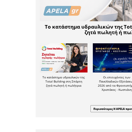
Ευρώπης 
πολύ κα
Eurostat).
• Το κόσ
είναι το 
τελική τ