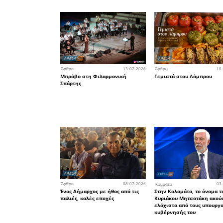
παρουσ
πληρωμές 
36,4%. (Πη
• Την 4-ε
δις Ευρώ 
με πριν.