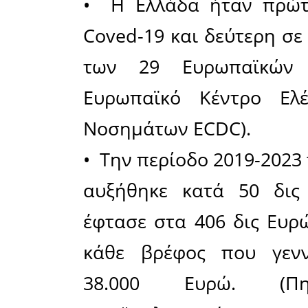
που περάσ
να μην σ
εξηγώντας
επιχειρ
ευγένεια
«υποκλοπέ