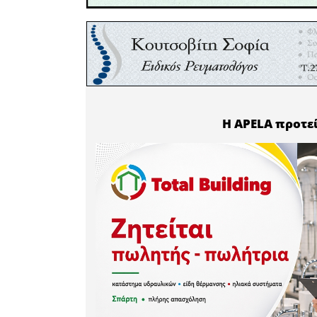
• Η αγορα
έπεσε κατ
το 2021. (
• Οι τιμέ
μία σταθε
με 20%. Π