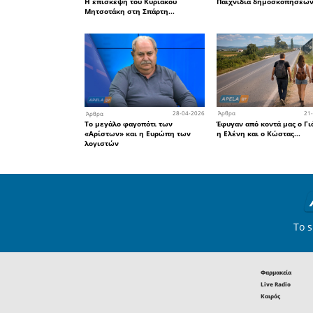
Προσαρτ
πλούτου τ
Και έκλεισ
λέγοντάς