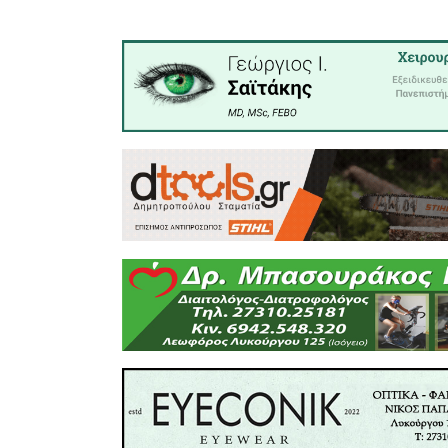
ήταν διπ
έφτασαν τα
• Η αγορ
νοικοκυρ
και είναι
Σλοβακία. 