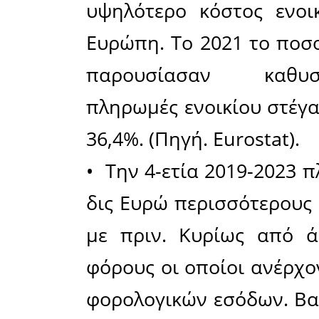
των 29 
Ευρωπαϊκ
Νοσημάτω
• Την περ
αυξήθηκε
έφτασε στ