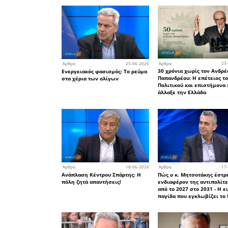
φόρους οι
φορολογικ
επί της 
Προϋπολογ
• Στην
φορολογεί