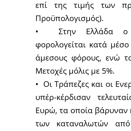
κάθε βρέ
38.000
Προϋπολογ
• Το ιδ
Μητσοτάκη
μη εξυπηρ