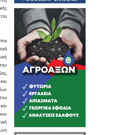
 war/Plutarco e la guerra, Revue
tien financier de Ptolémée III à
erre sans la faire», στο Mercuri
otre ère, Pallas, HS 03, 2021, p.
ύ Πολιτισμού «Σταύρος Νιάρχος»
ι γνωστός φιλέλληνας, έχοντας
ου πορείας σημαντικές πτυχές
 Επιστημονικής Επιτροπής του
 οποίο εκδίδεται σε συνεργασία