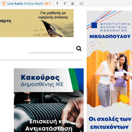
Web
TV
Live Radio
Politia Radio
90.
τη Μάχη της