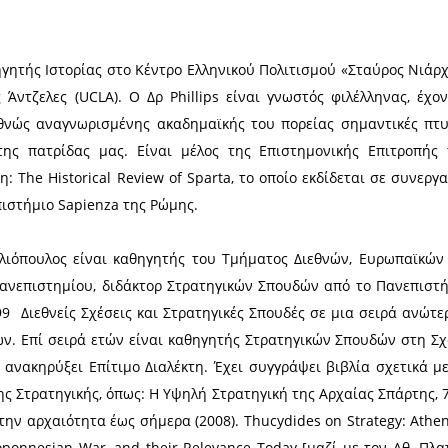
 2017, Léonidas : histoire et mémoire dun sacrifice /
DL 2013, Sparte et le concept de symmachie / Jacqueli
d’Epitadeus : un aspect de l’histoire économique et s
4.
hes. Ο Dr Couvenhes είναι διδάκτωρ ελληνικής ισ
των του Πανεπιστημίου της Σορβόννης. Ο Jean-Chri
HiMA- Anthropologie et Histoire des Mondes Antiqu
ilitaire Ancienne - HiMA . Συμμετέχει επίσης στο 
 παραβιάσεις σε περιόδους πολέμου στην Αρχαιότητα. 
ι το δίκαιο του πολέμου στον ελληνικό κόσμο, με ι
ής περιόδου. Είναι συγγραφέας πολυάριθμων άρθρων
dans le récit plutarchéen de la défaite de Cléomène I