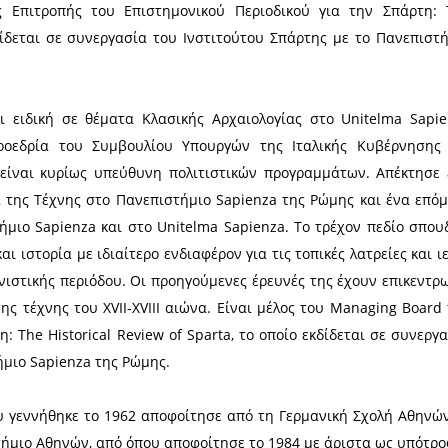
λος. Ο Δρ. Κολιόπουλος είναι καθηγητής του Τμήμ
υ Παντείου Πανεπιστημίου, διδάκτορ Στρατηγικών
πό το 1998-1999 Διεθνείς Σχέσεις και Στρατηγικές 
πλων Δυνάμεων. Επί σειρά ετών είναι καθηγητής Σ
οποία τον έχει ανακηρύξει Επίτιμο Διαλέκτη. Έχει 
 στον τομέα της Στρατηγικής, όπως: Η Υψηλή Στρατη
ική σκέψη από την αρχαιότητα έως σήμερα (2008). Th
es in the Peloponnesian War, and their Relevance 
ετικά με σύγχρονα θέματα στρατηγικής και πολέμου.
ύ Περιοδικού για την Σπάρτη: The Historical Review
ύτου Σπάρτης με το πανεπιστήμιο Sapienza της Ρώμη
u είναι Επίκουρη Καθηγήτρια Κλασικής Αρχαιολογί