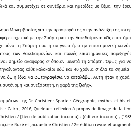
αι ο Πολιτιστικός Σύλλογος Σελλασίας προχώρησ
 να παρουσιάσουν στο κοινό την Επιστημονική
ε τίτλο: «Η Μάχη της Σελλασίας 222 (π.Χ.) ορόσημο
α τον ερχόμενο Σεπτέμβριο (9-10/9/2022) στη Σπάρτ
 Επιτροπής είναι η Dr Jacqueline Christien
, είναι ομότιμη καθηγήτρια αρχαίας Ελληνικής Ιστο
έρευνα σχετικά με το αρχαίο κράτος των Λακεδαιμον
ημονικά περιοδικά και συμμετέχει σε συνέδρια κα