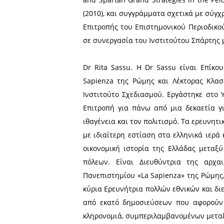
de Sellasie», στο Gazzano F
internationale dHistoire Mil
Cléomène III de Sparte (227/
L., Pittia S. and N. Richer 
99-116.
Dr David Phillips. Ο Dr Ph
του Πανεπιστημίου της Καλ
αναδείξει μέσω της πολύχ
της νομικής ιστορίας του
Επιστημονικού Περιοδικού γ
του του Ινστιτούτου Σπάρτ