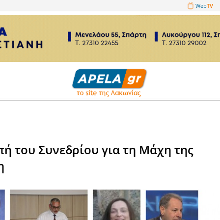
1089860
τικά
 Επιτροπή του Συνεδρίου για 
τη Σπάρτη