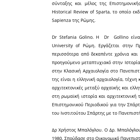
Δρ Κωνσταντίνος Κολιόπου
Περιφερειακών Σπουδών το
του Λάνκαστερ, διδάσκει α
σχολών των Ελληνικών Ενό
Εθνικής Άμυνας (ΣΕΘΑ), η 
Σπάρτη και την αρχαιότητα
192 π.Χ. (2001). Η στρατηγ
and Spartan Grand Strategi
(2010), και συγγράμματα σχ
Επιτροπής του Επιστημονικο
σε συνεργασία του Ινστιτο
Dr Rita Sassu. Η Dr Sass