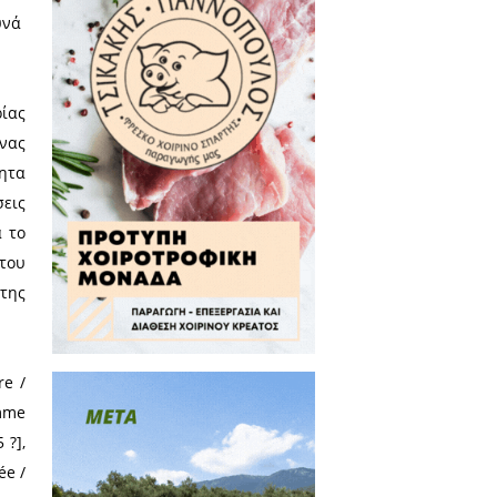
αν στην έκδοση του παρακάτω
 Επιτροπή του 2ου Διεθνούς
 της τελευταίας αναλαμπής της
η.
ρίας στο πανεπιστήμιο Nanterre
ίων. Έχει δημοσιεύσει άρθρα σε
ι ημερίδες με θέμα την έρευνά