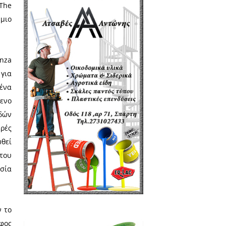
ατος Διεθνών, Ευρωπαϊκών και
 Σπουδών από το Πανεπιστήμιο
Σπουδές σε μια σειρά ανώτερων
τρατηγικών Σπουδών στη Σχολή
συγγράψει βιβλία σχετικά με τη
γική της Αρχαίας Σπάρτης, 750-
ucydides on Strategy: Athenian
Today [μαζί με τον Αθ. Πλατιά]
 Είναι μέλος της Επιστημονικής
 of Sparta, το οποίο εκδίδεται
ς.
ας στο Πανεπιστήμιο Unitelma