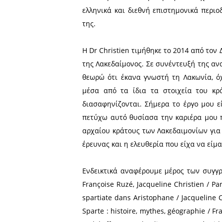
Το Ινστιτούτο Σπάρτης κ
Δελτίου Τύπου με σκοπό
Επιστημονικού Συνεδρίου μ
Σπάρτης» που θα λάβει χώρ
Πρόεδρος της Επιστημονικής
Η Dr Jacqueline Christien
Paris X με ειδίκευση στην 
ελληνικά και διεθνή επιστ
της.