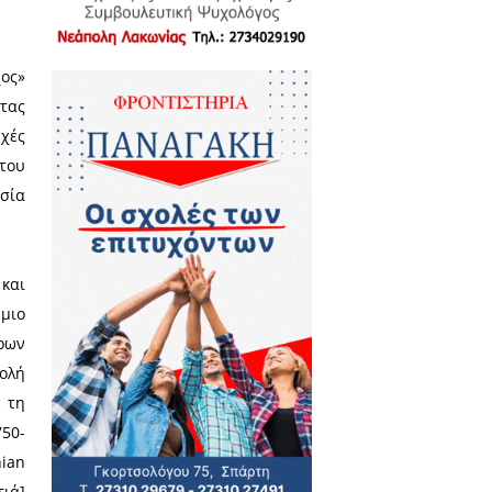
 Jacqueline Christien, Yohann Le
ne Christien / Athēna : Ekdoseis
ociale à Sparte / par Jacqueline
τορίας και λέκτορας ελληνικής
stophe Couvenhes είναι επίσης
es και συνδιευθυντής της Revue
ερευνητικό πρόγραμμα Parabainô
Είναι ειδικός στον πόλεμο, τις
διαίτερη έμφαση στην Αθήνα και
 μεταξύ των οποίων «La place
II de Sparte lors de la bataille