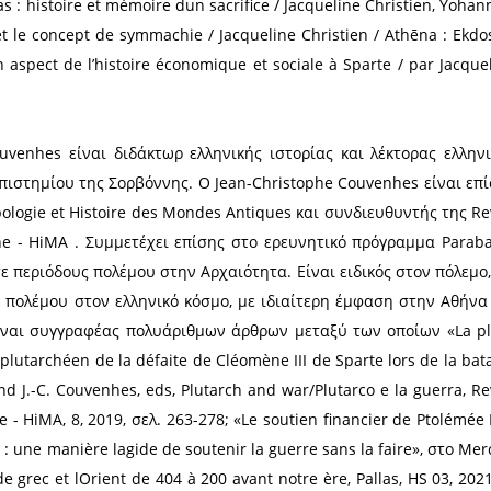
ο 2014 από τον Δήμο Μονεμβασίας για την προσφορά 
ντευξή της αναφέρει σχετικά με την Σπάρτη και την
η Λακωνία, όχι μόνο τη Σπάρτη που ήταν γνωστή,
ιχεία του κράτους των Λακεδαιμονίων και πολλές
το έργο μου είναι σημείο αναφοράς σ’ όποιον μελε
αριέρα μου πηγαίνοντας κάθε καλοκαίρι εδώ και 4
αιμονίων για να δω η ίδια, να φωτογραφίσω, να κ
υ είχα να είμαι αυτόνομη και ανεξάρτητη, η χαρά τη
ος των συγγραμμάτων της Dr Christien: Sparte : Gé
Christien / Paris : Cairn , 2016, Quelques réflexion
 Jacqueline Christien / [Lieu de publication inconnu]
géographie / Françoise Ruzé et Jacqueline Christien /