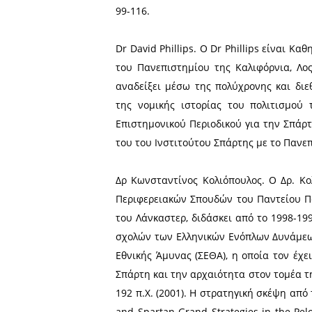
Malakoff : Armand Colin , DL
Tallec / Paris : Ellipses , 
Alexandreia , 2007, La loi 
Christien / Paris : Sirey , 197
Dr Jean Christophe Couven
ιστορίας στη Σχολή Γραμμά
επιστημονικό μέλος του An
internationale dHistoire M
για την ακραία βία και τις
στρατιωτικές κοινωνίες κα
τη Σπάρτη της ελληνιστικ
de la trahison de Damotélès 