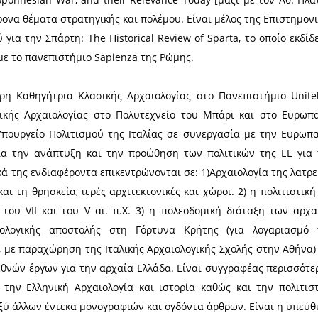
r., Traina G. and J.-C. Couvenhes, eds, Plutarch and
itaire Ancienne - HiMA, 8, 2019, σελ. 263-278; «Le sou
6-222 av. n.è.) : une manière lagide de soutenir la gu
, coord, Le monde grec et lOrient de 404 à 200 avant n
illips είναι Καθηγητής Ιστορίας στο Κέντρο Ελληνικο
ιφόρνια, Λος Άντζελες (UCLA). Ο Δρ Phillips είνα
ρονης και διεθνώς αναγνωρισμένης ακαδημαϊκής τ
 πολιτισμού της πατρίδας μας. Είναι μέλος της
ια την Σπάρτη: The Historical Review of Sparta, το
ης με το Πανεπιστήμιο Sapienza της Ρώμης.