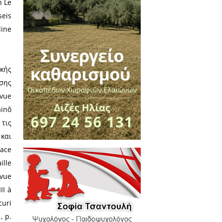
της στην ανάδειξη της ιστορίας
 Λακεδαίμονα: «Ως επιστήμονας
 στην επιστημονική κοινότητα
 επιστημονικές παρεξηγήσεις
τά τη Σπάρτη. Όμως για να το
0 χρόνια σ’ όλα τα σημεία του
αταλάβω. Αυτή ήταν η χαρά της
ς ζωής».
ographie, mythes et histoire /
 à propos de limage de la femme
 : [éditeur inconnu] , [1985 ?],
 2e édition revue et augmentée /