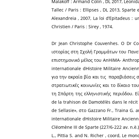
Η Dr Christien τιμήθηκε τ
της Λακεδαίμονος. Σε συνέ
θεωρώ ότι έκανα γνωστή τ
μέσα από τα ίδια τα στο
διασαφηνίζονται. Σήμερα 
πετύχω αυτό θυσίασα την κ
αρχαίου κράτους των Λακεδ
έρευνας και η ελευθερία πο
Ενδεικτικά αναφέρουμε μέρ
Françoise Ruzé, Jacqueline 
spartiate dans Aristophane /
Sparte : histoire, mythes, 