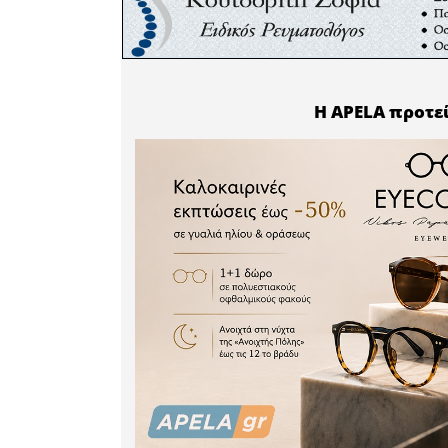
της δεκαε
με ιστορ
περιοχή 
Θεόδωρου
άτακτα σ
αγώνα ενά