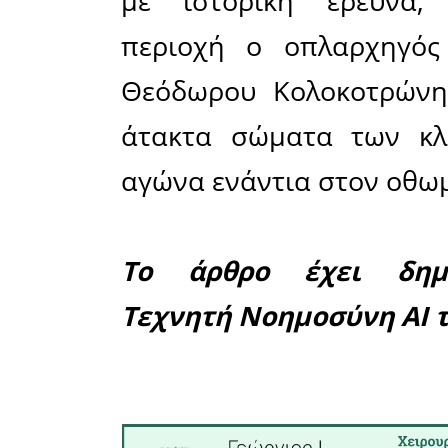
αύλειο 
Κυριακής, 
Η τελετή 
12 Οκτω
μεσημέρι,