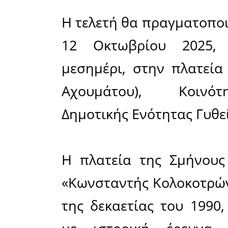
Ο Πολιτισ
Αχουμάτου
τελετή απ
οπλαρχηγ
έργο το
Τζανάκου