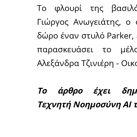
στη σύγχρ
έκδοση συ
Ένωσης.
Ο ίδιος δ
μέλος ένα