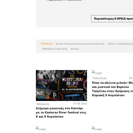
Το άρθρ
Τεχνητή Ν