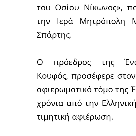
Την πίτα
και Προϊσ
Νίκωνος
Σπηλιώτη
σημασία 