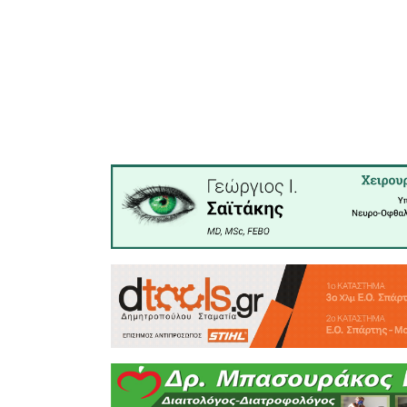
και εικον
του Οσίο
την Ιερά
Σπάρτης.
Ο πρόεδ