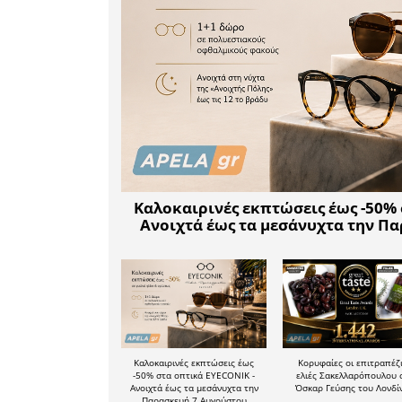
Το φλουρ
Γιώργος Α
δώρο έναν 
παρασκε
Αλεξάνδρα 