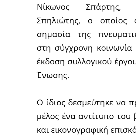
η εκδήλωσ
πίτας 
Δημιουρ
Λακεδαιμό
του Διοικη