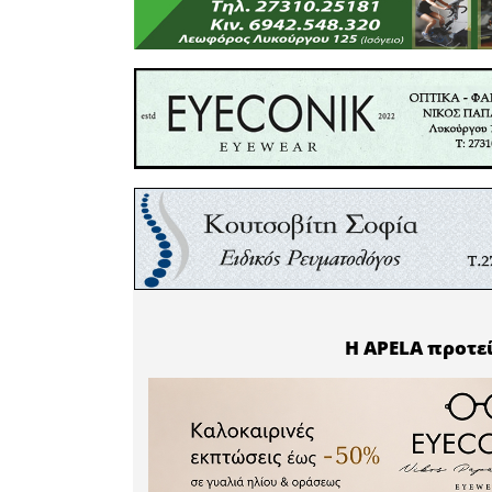
Κουφός, π
αφιερωματ
χρόνια απ
τιμητική 