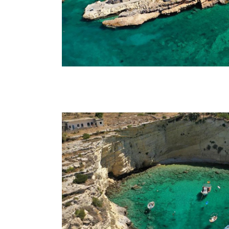
Και η χερ
πρόκληση 
πεζοπορί
από το 
χωματόδρο