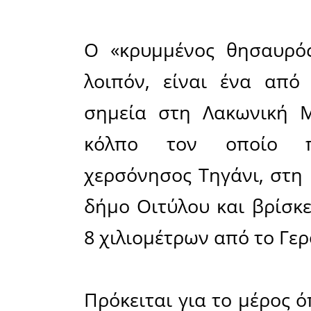
Ο Μέζαπος
κοινό χωρ
στο νου 
κρυστάλλ
συγκλονί