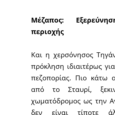
κόλπο τ
χερσόνησο
δήμο Οιτύ
8 χιλιομέτ
Πρόκειται