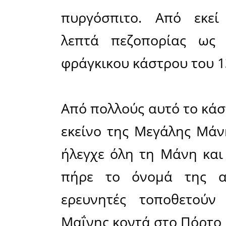
μονόφθ
Σάσσαρης
αιώνα μ
αρχιπέλαγ
οποίο 
χρησιμοπο