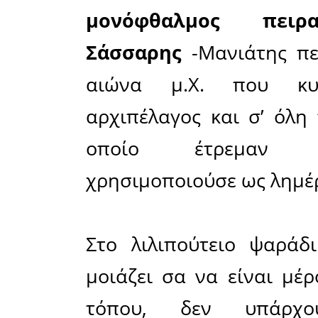
προορισμο
να ανακα
βραχώδες
τιρκουά
περιβά
κινηματο