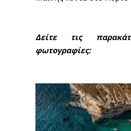
Στο λιλιπ
μοιάζει σ
τόπου, 
εγκαταστ
λιγοστοί 