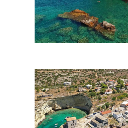
στην παρ
Τηγάνι.
Μέζαπο
περιοχής