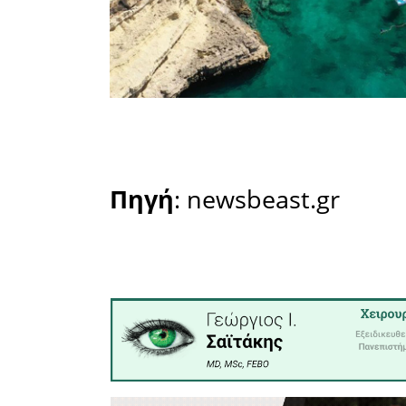
δεν είν
πυργόσπι
λεπτά πε
φράγκικου
Από πολλο