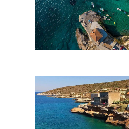
κυρίως με
του χωριο
βράχια π
εξερευ
γαλαζοπρ