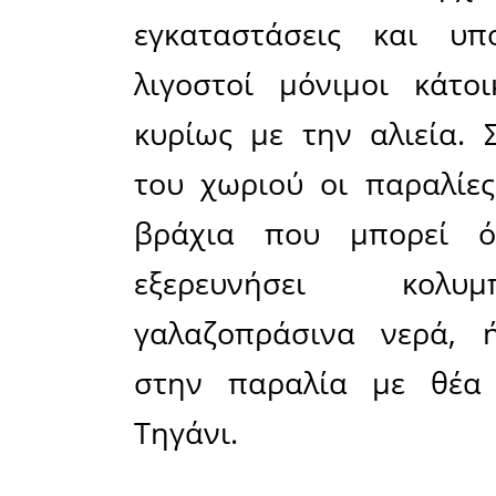
δύσκολα κα
Ο «κρυμμ
λοιπόν, ε
σημεία σ