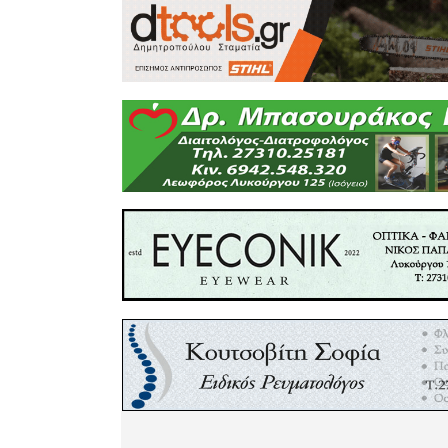
εκείνο τη
ήλεγχε όλ
πήρε το 
ερευνητέ
Μαΐνης κο