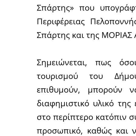
μουσείων
και διανέ
χάρτες 
Περιφέρει
Όπως τονί