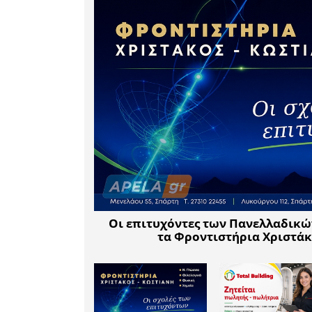
Σπάρτης»
Περιφέρε
Σπάρτης κα
Σημειώνε
τουρισμ