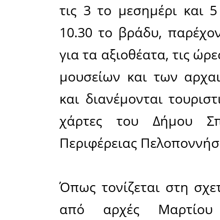
Με πλήρε
εβδομάδας
Τουριστικ
στο κέντρ
Αρχαιολογ