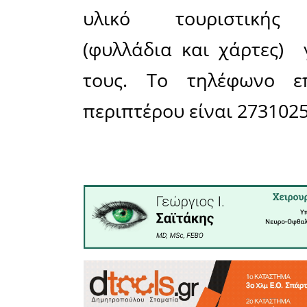
από αρχ
λειτουργ
Σπάρτης κ
την περασ
το απόγε
προσλήφ