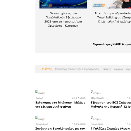
επιθυμού
διαφημιστ
στο περίπ
προσωπικ
υλικό τ
(φυλλάδια