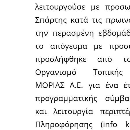
Συγκεκρι
ανοικτό κ
τις 3 το 
10.30 το 
για τα αξι