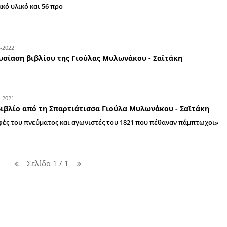
Νέο βιβλίο της Γιούλας Μυλωνάκου - Σαϊ
δασκάλους και την προσφορά τους στην 
Το νέο έργο της Γιούλας Μυλωνάκου - Σαϊτάκη 
παλαιών δασκάλων της ελληνικής επαρχίας, μέσ
αρχειακό υλικό και 56 προ
05-10-2022
Παρουσίαση βιβλίου της Γιούλας Μυλωνά
23-06-2021
Νέο βιβλίο από τη Σπαρτιάτισσα Γιούλα
«Μορφές του πνεύματος και αγωνιστές του 18