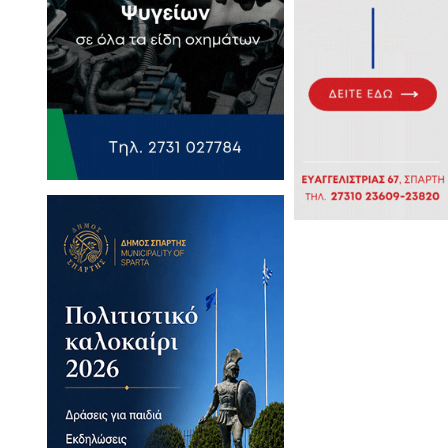
τάκη για τους παλιούς
Παιδεία
φωτίζει τη διαδρομή των
α από ιστορική έρευνα,
κου - Σαϊτάκη
 Μυλωνάκου - Σαϊτάκη
21 που πέθαναν πάμπτωχοι»