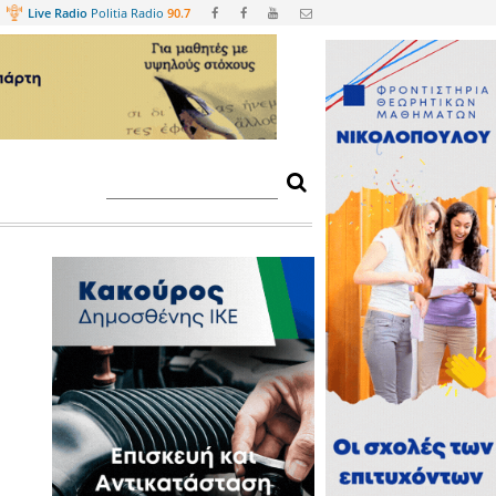
Web
TV
Live Radio
Politia Radio
90.