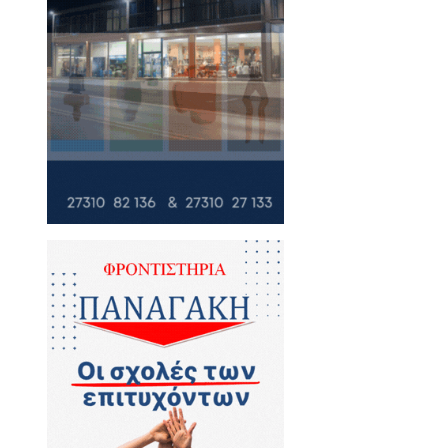
 στην επέκταση της
 - Πότε θα ανοίξει ο
ούργου
ης - Προχωρά το έργο του
υκούργου και Ορθίας