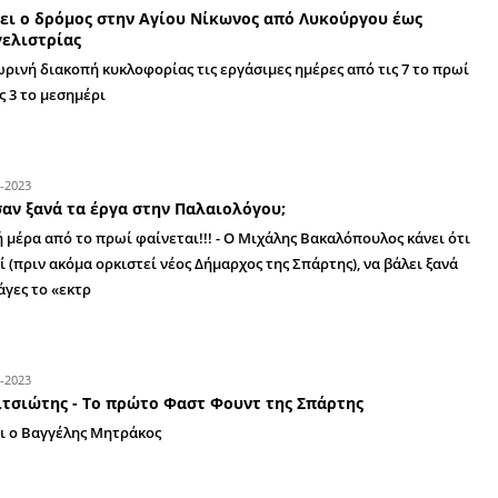
Από τις 8:30 το πρωί έως τις 1:00 το μεσημέρι
25-09-2024
Πέρασε η πρόταση Βακαλόπουλου για τη
και Λυκούργου
Δείτε στο video εικόνες από τη νέα μελέτη για
κεντρικών οδών της Σπάρτης
22-07-2024
Κλείνει ο δρόμος στην Αγίου Νίκωνος α
Ευαγγελιστρίας
Προσωρινή διακοπή κυκλοφορίας τις εργάσιμες 