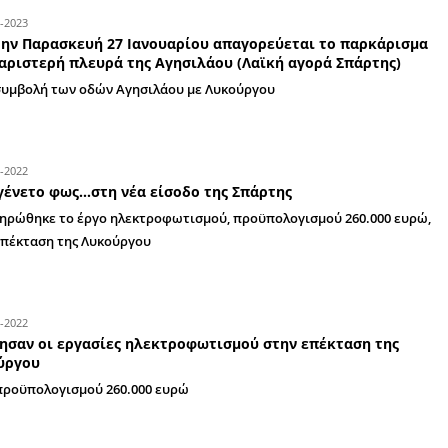
έως τις 3 το μεσημέρι
13-12-2023
Άρχισαν ξανά τα έργα στην Παλαιολόγου;
Η καλή μέρα από το πρωί φαίνεται!!! - Ο Μιχάλ
μπορεί (πριν ακόμα ορκιστεί νέος Δήμαρχος της
στις ράγες το «εκτρ
12-05-2023
Βαρβιτσιώτης - Το πρώτο Φαστ Φουντ τη
Γράφει ο Βαγγέλης Μητράκος