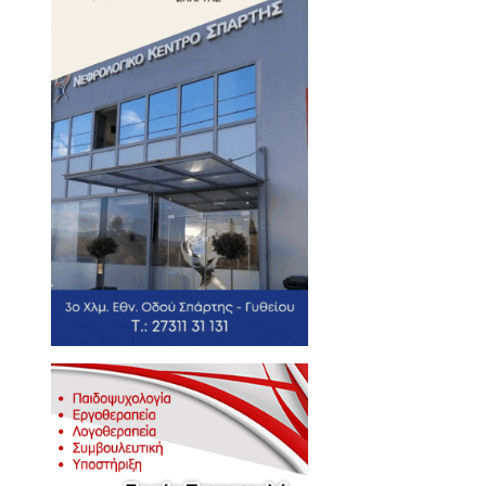
ν ανάπλαση Παλαιολόγου
 την ανάπλαση των δύο
πό Λυκούργου έως
ημέρες από τις 7 το πρωί