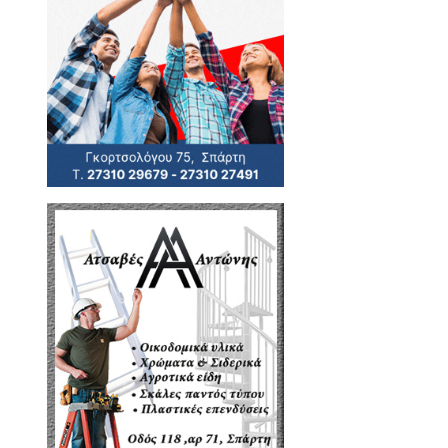
Αρχιδάμου, Όθωνος Αμαλίας,
ί η νέα είσοδος της
ΕΣΠΑ
και Λυκούργου»
κτήσει περισσότερο πράσινο