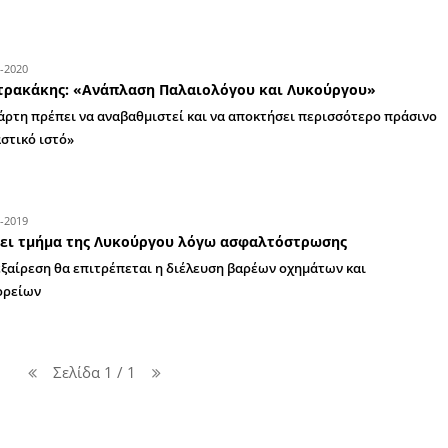
Ξεκίνησαν οι εργασίες ηλεκτροφωτισμού
Λυκούργου
Έργο προϋπολογισμού 260.000 ευρώ
10-11-2021
Στα τελειώματα η νέα είσοδος της Σπάρτης
δρόμος, τι γίνεται με τον κόμβο στη Λυκ
Τέλος του μήνα έτοιμη η νέα είσοδος της Σπάρτ
κυκλικού κόμβου στη διασταύρωση των οδών Λ
Αρτέμιδος
13-07-2021
Διακοπή νερού σε τμήμα της Σπάρτης