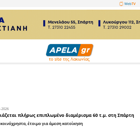
1089860
ου
06-07-2026