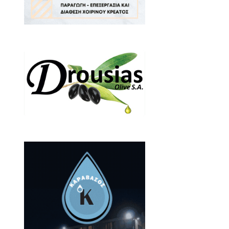
ρεύεται το παρκάρισμα
ϊκή αγορά Σπάρτης)
ου
ρτης
πολογισμού 260.000 ευρώ,