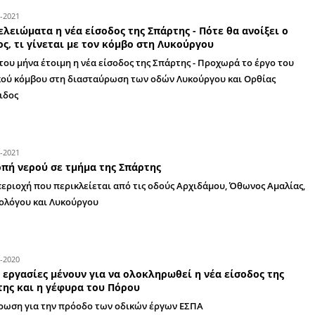
30-01-2023
Από την Παρασκευή 27 Ιανουαρίου απαγο
στην αριστερή πλευρά της Αγησιλάου (Λα
Στην συμβολή των οδών Αγησιλάου με Λυκούργ
12-08-2022
Και εγένετο φως…στη νέα είσοδο της Σπά
Ολοκληρώθηκε το έργο ηλεκτροφωτισμού, προϋ
στην επέκταση της Λυκούργου
23-06-2022