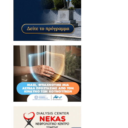
ές στη Σπάρτη
 πόλης από την Υπηρεσία
κούργου
ιφθεί - Πρόταση για
ε περιοχές της Σπάρτης