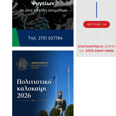
σμα 60 τ.μ. στη Σπάρτη
η
κεμβρίου ενόψει της
υναυλίας των Vanila