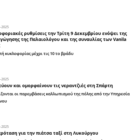
Ενοικιάζεται πλήρως επιπλωμένο διαμέρι
Χωρίς κοινόχρηστα, έτοιμο για άμεση κατοίκησ
09-12-2025
Κυκλοφοριακές ρυθμίσεις την Τρίτη 9 Δε
Φωταγώγησης της Παλαιολόγου και της σ
Swing
Διακοπή κυκλοφορίας μέχρι τις 10 το βράδυ
19-09-2025