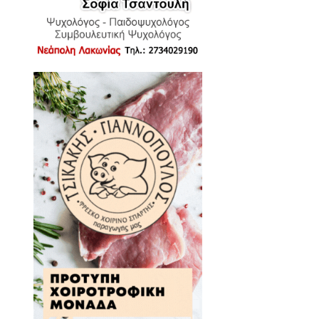
ης Βακαλόπουλος κάνει ότι
 Σπάρτης), να βάλει ξανά
ς Σπάρτης