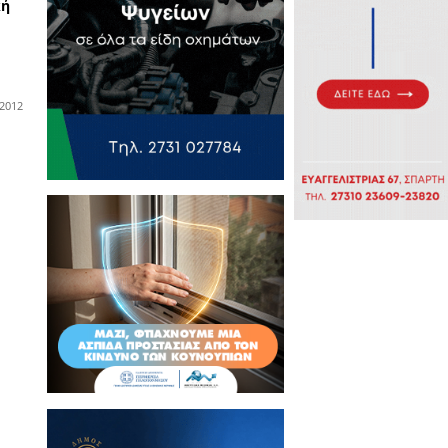
10-04-2012
ατα ασφαλείας
 φωτιές σε 2 μέρες
τιμετώπισε η Πυροσβεστική
θείου…
22-03-2012
ατα ασφαλείας
αιδευτείτε στην
ρδιοαναπνευστική
αζωογόνηση με την χρήση
τόματου Εξωτερικού
νιδωτή, από την ΕΟΔ