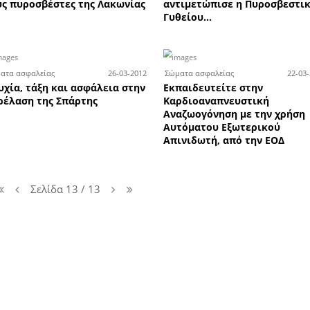
0-04-2012
26-04-2012
Σώματα ασφαλείας
Σώμ
Νέο Διοικητικό Συμβούλιο για
Έξι
ίου
τους πυροσβέστες της Λακωνίας
αν
Γυ
1-04-2012
26-03-2012
Σώματα ασφαλείας
Σώμ
ήθηκαν
Ησυχία, τάξη και ασφάλεια στην
Εκπ
ίου
παρέλαση της Σπάρτης
Κα
νου
Αν
Αυ
Απι