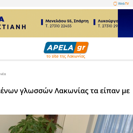
1089860
Επιχειρηματικά νέα
κέντρων ξένων γλωσσών Λακωνί
...