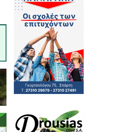
 Πατριανάκου.
προβλήματα του κλάδου, κυρίως
όνο την λειτουργία όλων των
ού τους για τις 16 Δεκεμβρίου
ανισμό των Κ.Ξ.Γ. και των