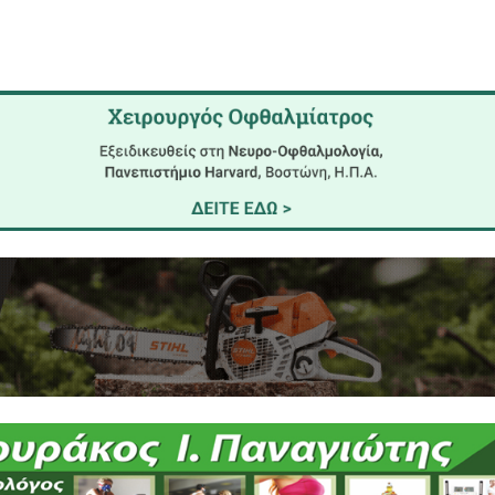
ηκαν το πολιτικό γραφείο της βουλευτού Φεβρωνίας
ντησης η βουλευτής Λακωνίας ενημερώθηκε για τα 
ό την ψήφιση του Ν.4093/2012 και αφορούν όχι μ
ά και των Φροντιστηρίων και ανανέωσαν το ραντεβ
ιοργανώνει η PALSO Λακωνίας με θέμα τον αφ
ίδευσης.