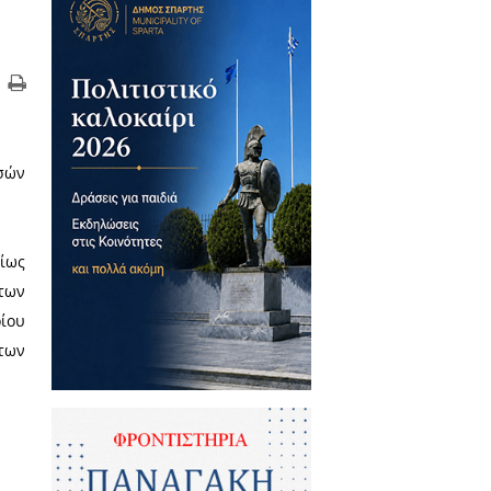
οκτητών Κέντρων Ξένων Γλωσσών