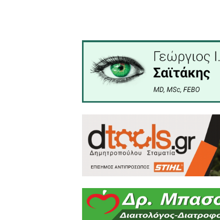
(PALSO) Λακωνίας επισκέφτ
Κατά τη διάρκεια της συνά
αυτά που προκλήθηκαν απ
Κέντρων Ξένων Γλωσσών αλλ
στην συγκέντρωση που δ
Φροντιστηρίων Μέσης εκπα