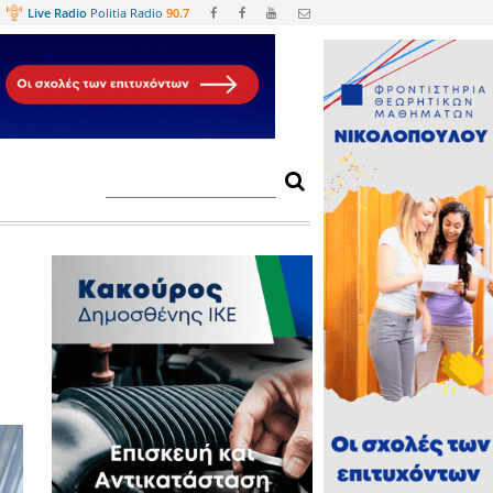
Web
TV
Live Radio
Politia Radio
90.
ας τα είπαν με