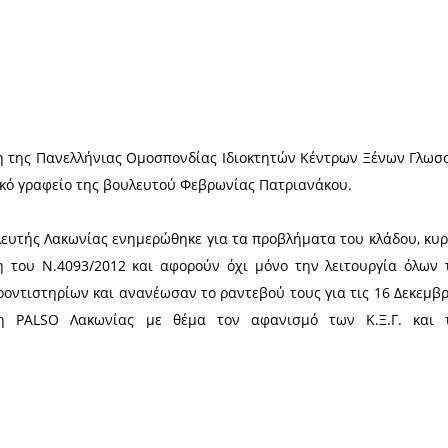
Χ
το Δ.Σ. και μέλη της Πανελλήνιας Ομοσπονδίας Ιδι