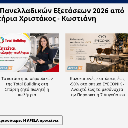
Η APELA προτείνει