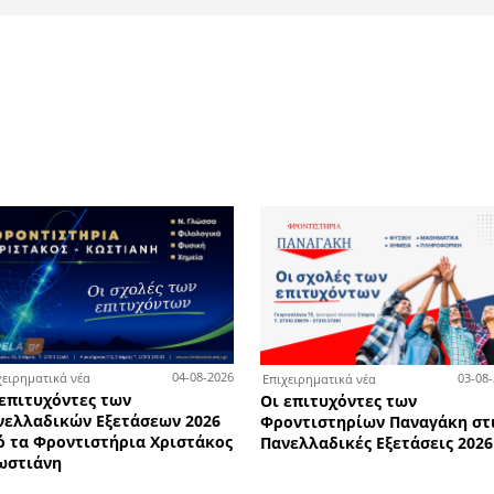
τες των Πανελλαδικών Εξετά
ροντιστήρια Χριστάκος - Κω