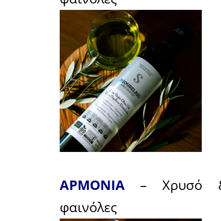
ή υγειοπ
phenolic oli
Οι
φαινόλ
ένα σύγχρ
μελέτης κ