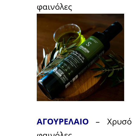
ελαιόλαδ
οποίες έχ
αντιοξειδ
και νευρ
Ελαιόλα
ονομάζοντ