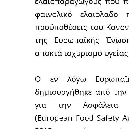
κατατά
φαινολι
υγείας, κ
τρόφιμα
• Ξεπέρα