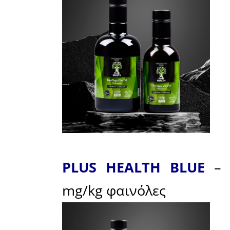
Αλτσχάι
ταυτόχρο
μείωση θ
νόσων 
αντιφλεγ
ουσίας ibu