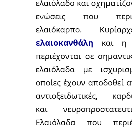
φαινολικ
προϋποθέσ
της Ευρω
αποκτά ισχ
Ο εν λό