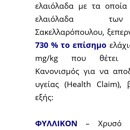
ουσίες 
ελαιόλαδο
ενώσει
ελαιόκα
ελαιοκαν
περιέχοντ