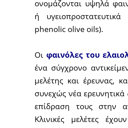
δημιουργ
για την
(European 
2012 ανα
επίδραση