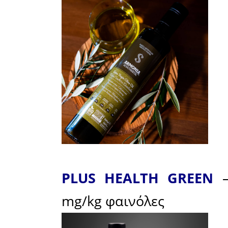
συνεχώς ν
επίδραση
Κλινικές
υψηλά φα
έχουν θετ