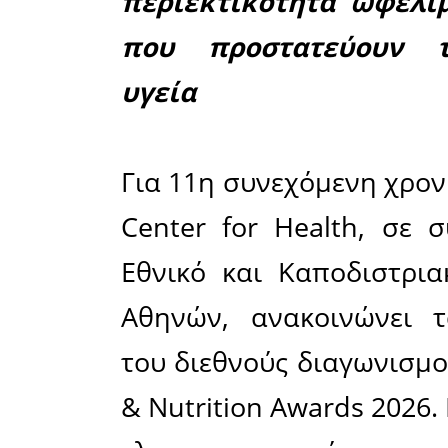
ουσίες
• Ανάμε
ελαιολάδ
• 4 χρυσά
συμμετοχ
• Τα ελ