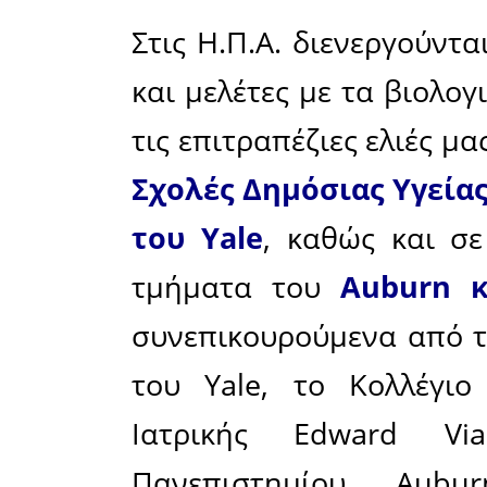
ελαιό
Σακελλαρό
730 % το
mg/kg 
Κανονισμό
υγείας (H