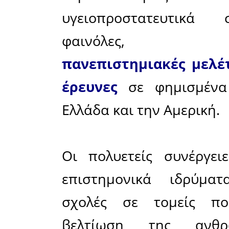
τουλάχισ
ισχυρισ
ελαιοκομικ
Ο