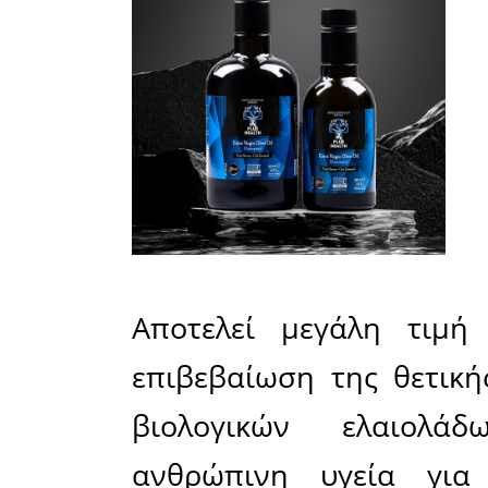
Στα Olymp
2026 συμμ
δείγματα
Ελλάδα
ελαιοπα