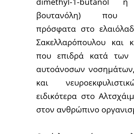
PLUS HE
mg/kg φαι