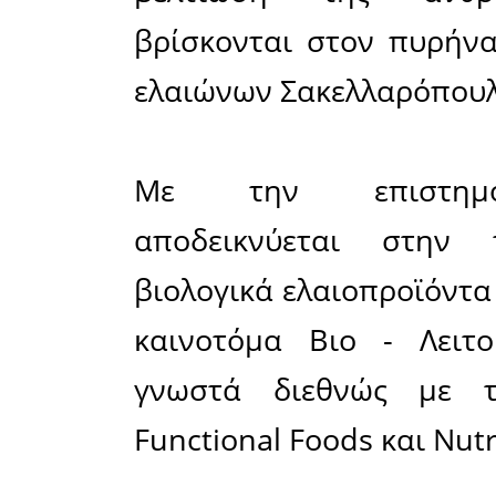
Σακελλαρ
υψηλής πε
ελαιολάδω
για 11η σ
βραβεύσε
ελαιόλαδα