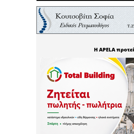
βιολογι
ανθρώπιν
συνεχόμεν
δείγματα
υψηλά φαι
υγείας.