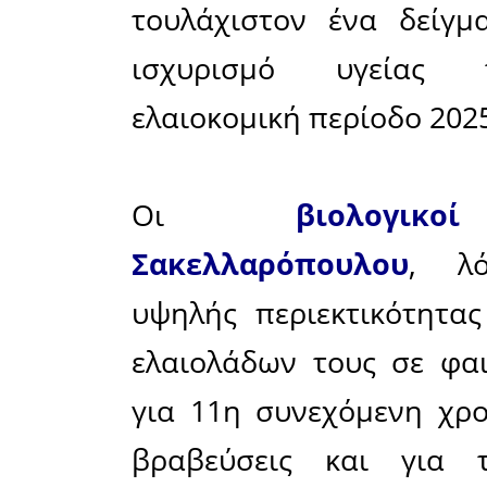
τουλάχι
πολυφα
συγκέντρω
Σημειώνετ