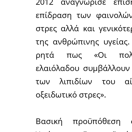
Ευρωπ
περιεκτι
που προ
υγεία
Για 11η συ