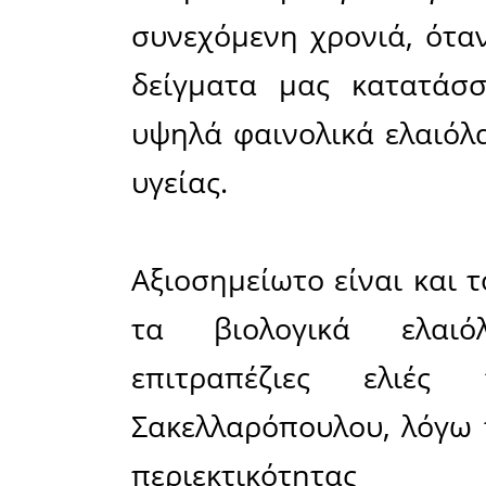
αποτελέσμ
Ιουνίου 2
τρείς κ
περιεκτικ
ασημένιου
όσους 