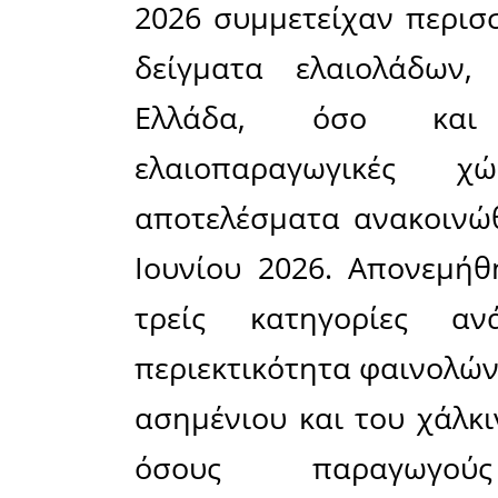
Βασική 
Υγείας τ
/2012 εί
γραμμα
ελαιολά