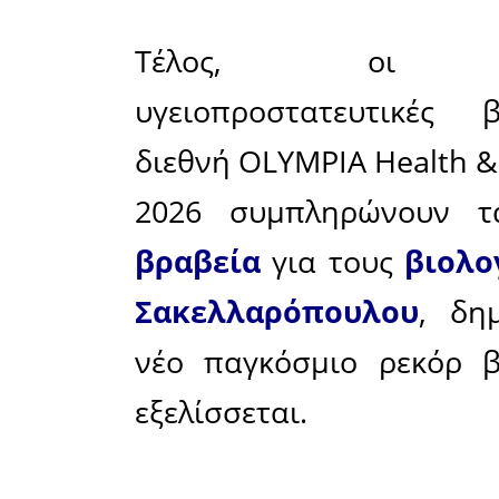
PLUS HE
mg/kg φαι