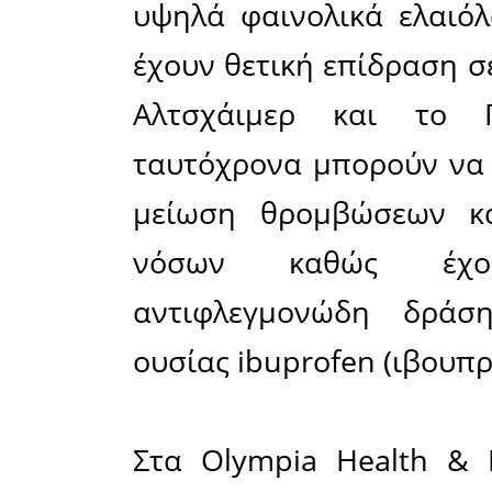
στρες αλλ
της ανθρώ
ρητά πω
ελαιόλαδ
των λιπ
οξειδωτικό