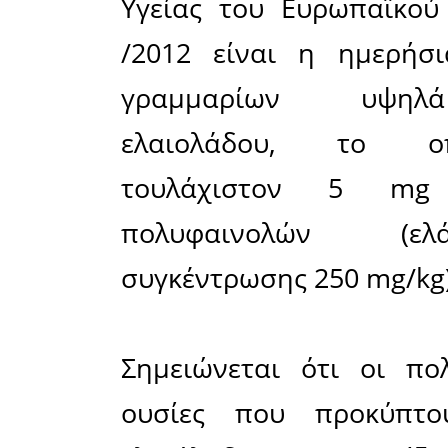
Center fo
Εθνικό κα
Αθηνών, 
του διεθν
& Nutritio
ελαιοπαρ