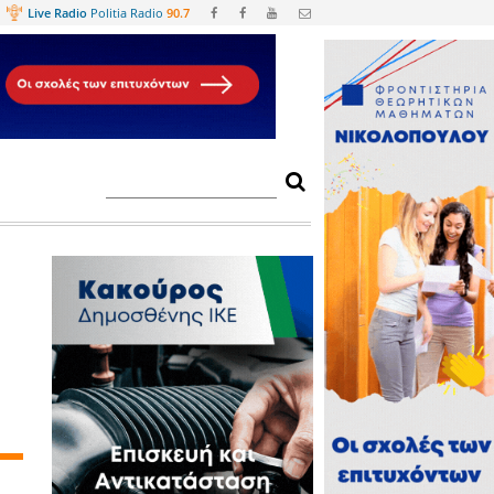
Web
TV
Live Radio
Politia Radio
90.
λούνται
ής