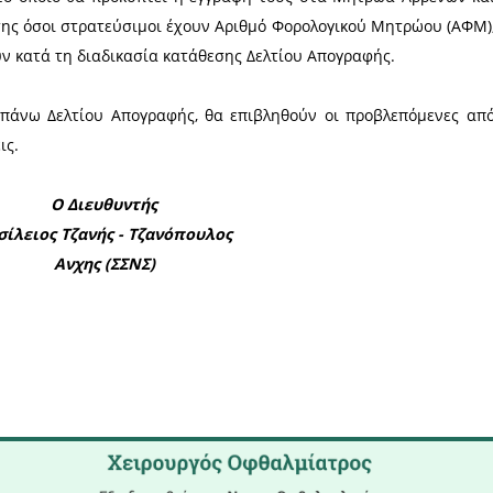
η αλλά και σε οποιαδήποτε άλλη Στρατολογική Υ
ών (ΚΕΠ).
ει κατά την παρουσίασή τους να γνωρίζουν τα μη
μαζί τους φωτοτυπία των δύο όψεων της αστυνο
τους με τα ληξιαρχικά τους στοιχεία ή εφόσον 
ινότητας, από το οποίο θα προκύπτει η εγγραφή το
φία τους. Επίσης όσοι στρατεύσιμοι έχουν Αριθμό 
να το δηλώσουν κατά τη διαδικασία κατάθεσης Δελτ
ς του παραπάνω Δελτίου Απογραφής, θα επιβληθ
ές υποχρεώσεις.