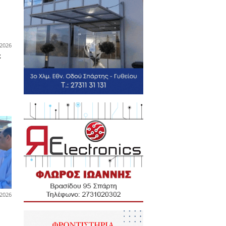
uilding στη
ρια
λοκαιρινές εκπτώσεις έως