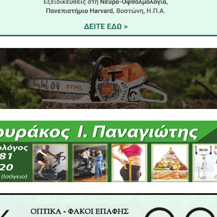
Ο Διευθυντής
Βασίλειος Τζανής - Τζανόπουλος
Ανχης (ΣΣΝΣ)