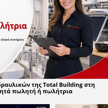
Η APELA προτείνει