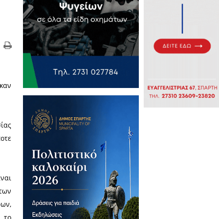
ι στρατεύσιμοι, που γεννήθηκαν
ης Στρατολογικής Υπηρεσίας