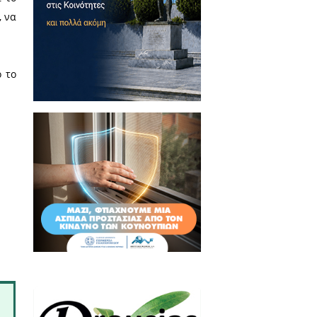
πηρεσία, είτε σε οποιοδήποτε
τρώα αρρένων στα οποία είναι
μικής τους ταυτότητας ή των
στερούνται τέτοιων εγγράφων,
υς στα Μητρώα Αρρένων και το
Φορολογικού Μητρώου (ΑΦΜ), να
ίου Απογραφής.
ούν οι προβλεπόμενες από το