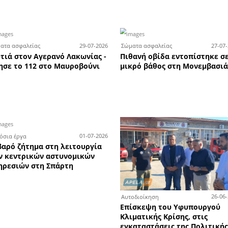
τημα υδραυλικών της Total B
πάρτη ζητά πωλητή ή πωλήτ
λικών
Οι επιτυχόντες των
Κα