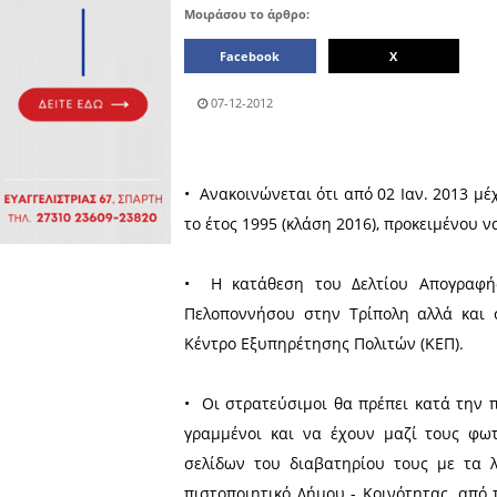
Πολιτιστικά
Πωλήσεις
Δήμος
Διάφορα
Αν.
Μάνης
Εκδηλώσεις
Ενοικίαση
Επιχειρήσεων
Δήμος
Ελαφονήσου
Εκκλησία
Περιφερεια
Πελοποννήσου
Σώματα
ασφαλείας
Μοιράσου το άρθρο:
Facebook
07-12-2012
•
Ανακοινώνεται ότι από 02 
το έτος 1995 (κλάση 2016),
•
Η κατάθεση του Δελτίου