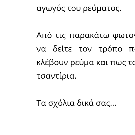
ενώ στην
κάτοικοι 
βρέθηκαν
ερευνούσ
πυρκαγιάς
κλοπής ηλ