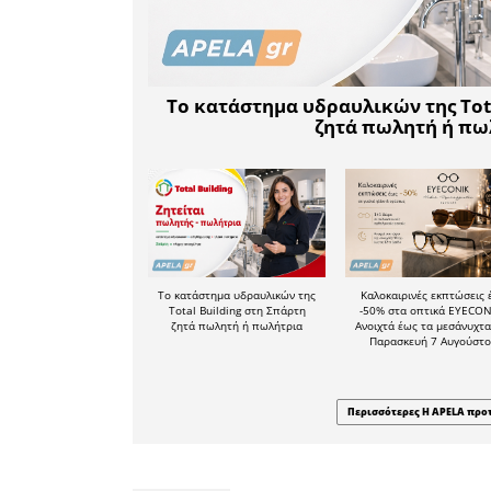
αγωγός το
Από τις π
να δείτε
κλέβουν ρ
τσαντίρια.