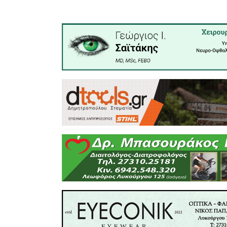
Έτσι η φω
το θέμα π
αυτό της
της ΔΕΗ,
καλώδια 