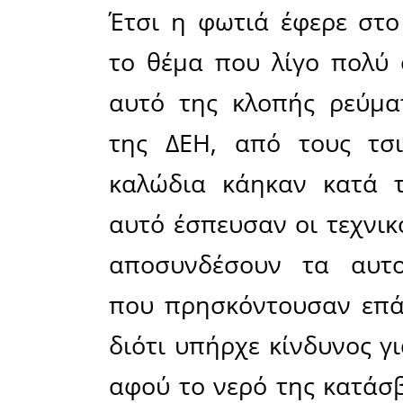
Σύμφωνα 
φωτιά ξ
τσιγγανο
Στην περι
Π.Υ. Σπάρ