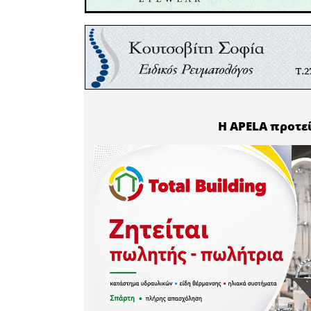
αυτό έσπε
αποσυνδέ
που πρησκ
διότι υπή
αφού το ν