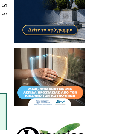
 Γιόβα και 4 οχήματα έσπευσαν
γξουν και να περιορίσουν τις
 2,5 περίπου στρέμματα, μεταξύ
 Για τα αίτια της πυρκαγιάς θα
α ξέσπασε από σκουπίδια που