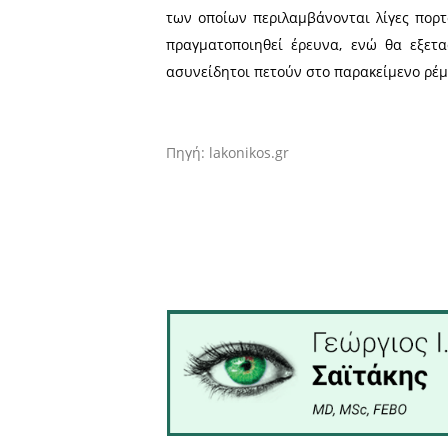
Αρτέμιδος και Πλαταιών.
Οι άνδρες της πυροσβεστικ
στο σημείο, όπου κατόπιν
ζημιές.
Σύμφωνα με τις πρώτες δηλ
των οποίων περιλαμβάνοντα
πραγματοποιηθεί έρευνα,
ασυνείδητοι πετούν στο πα
Πηγή: lakonikos.gr