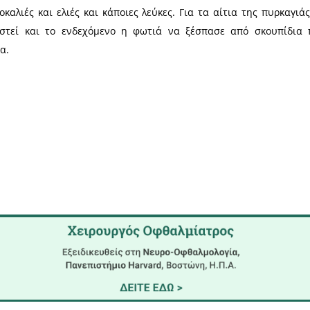
ής, μαζί με τον διοικητή, πύραρχο, κ. Κωνσταντίνο
 συντονισμένων ενεργειών κατάφεραν να την ελέ
ώσεις του κ. Γιόβα, η καμένη έκταση εκτιμάται στα
ι λίγες πορτοκαλιές και ελιές και κάποιες λεύκες.
 ενώ θα εξεταστεί και το ενδεχόμενο η φωτιά ν
ρακείμενο ρέμα.