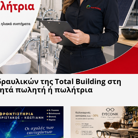
Η APELA προτείνει