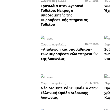
Το κατάσ
Σ
Το κατάστημα υδραυ
της Total Building 
Σπάρτη ζητά πωλητ
πωλήτρια