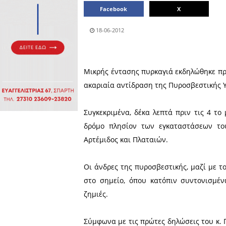
Πολιτιστικά
Πωλήσεις
Δήμος
Διάφορα
Αν.
Μάνης
Εκδηλώσεις
Ενοικίαση
Επιχειρήσεων
Δήμος
Ελαφονήσου
Εκκλησία
Περιφερεια
Πελοποννήσου
Σώματα
ασφαλείας
Μοιράσου το άρθρο:
Facebook
18-06-2012
Μικρής έντασης πυρκαγιά ε
ακαριαία αντίδραση της Πυ
Συγκεκριμένα, δέκα λεπτά 
δρόμο πλησίον των εγκα