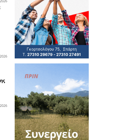
uilding στη
ρια
λοκαιρινές εκπτώσεις έως
0% στα οπτικά EYECONIK -
νοιχτά έως τα μεσάνυχτα
ν Παρασκευή 7 Αυγούστου