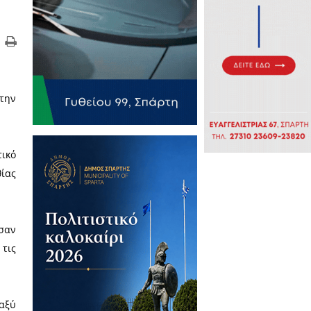
κε άμεσα υπό έλεγχο χάρη στην
φωτιά που ξέσπασε σε αγροτικό
τη συμβολή των οδών Ορθίας