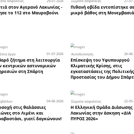
τημα υδραυλικών της Total B
πάρτη ζητά πωλητή ή πωλήτ
λικών
Οι επιτυχόντες των
Κα
στη
Πανελλαδικών Εξετάσεων
-5
ή ή
2026 από τα Φροντιστήρια
Α
Χριστάκος - Κωστιάνη
τη