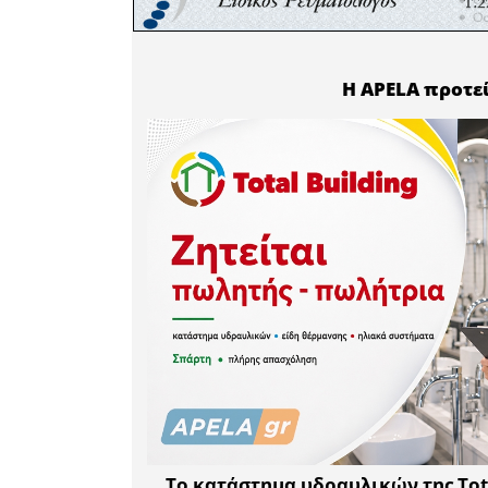
Τιμητική
Αρχηγό
Κωσταράκ
Μάνη. Έ
υπερηφάνε