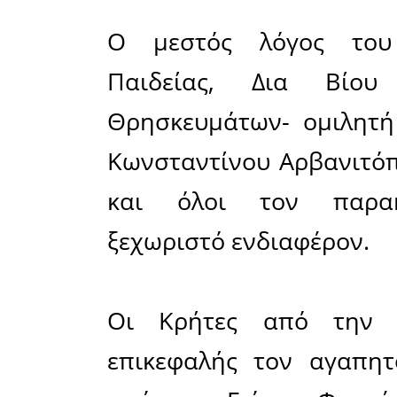
Χοροστα
Μητροπολ
στον Μ
Παμεγγί
επίσημη Δ