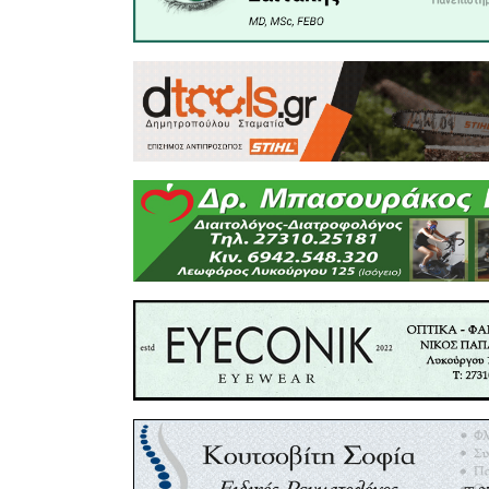
Σάββατο 
Πέτρος Α
πλακέτα σ
Βίου Μά
Κωνσταντί