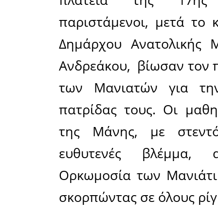
Το Σάββατ
ολοκληρώθ
για την ε
παρουσία
εκλεκτών 