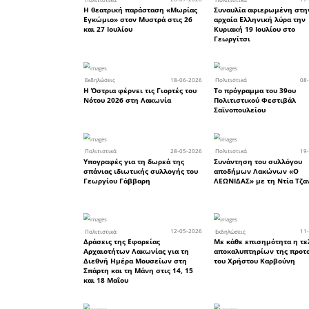
τορπιλακ
στις εκδηλ
Τις φετιν
τίμησαν
Εισαγγελ