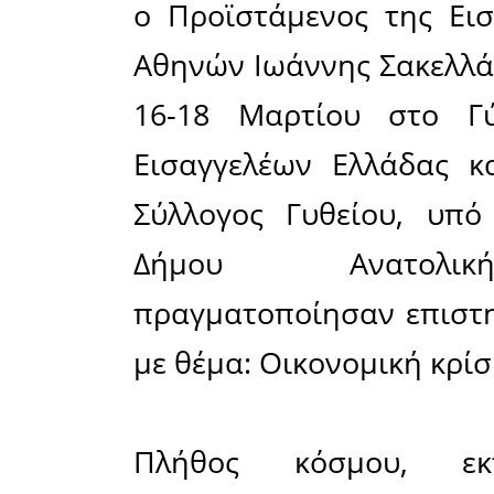
πολιτιστι
δύο τόπου
Όμως και 
Φίλοι παλ
Μανιάτε