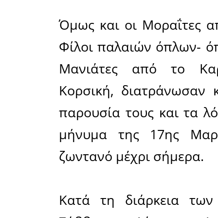
πατρίδας 
της Μάνη
ευθυτεν
Ορκωμοσία
σκορπώντα