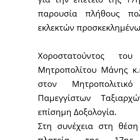
Μανιατών 
έναρξη τ
Μανιάτες
στα ιδανι
Ελληνισμο