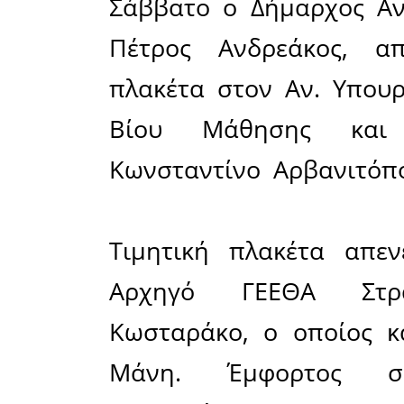
Ο μεστό
Παιδεία
Θρησκευμ
Κωνσταντ
και όλο
ξεχωριστό