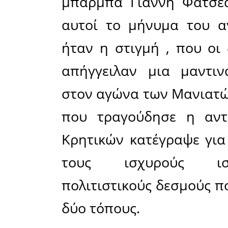
Στη συνέ
πλατεί
παριστάμε
Δημάρχου
Ανδρεάκου
των Μανι