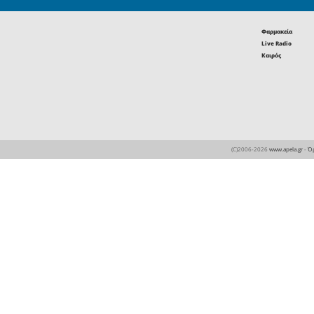
Σύλλογος
Δήμου
πραγματοπ
με θέμα: Ο
Πλήθος 