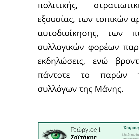
Κορσική, 
παρουσία 
μήνυμα τ
ζωντανό μ
Κατά τη 