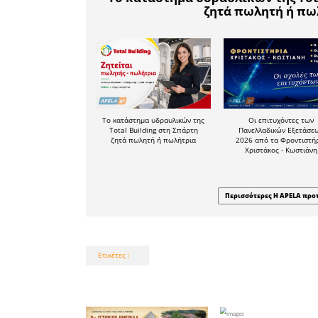
τον Δήμα
τιμή.
Στην κεν
μετά την
κατάθε