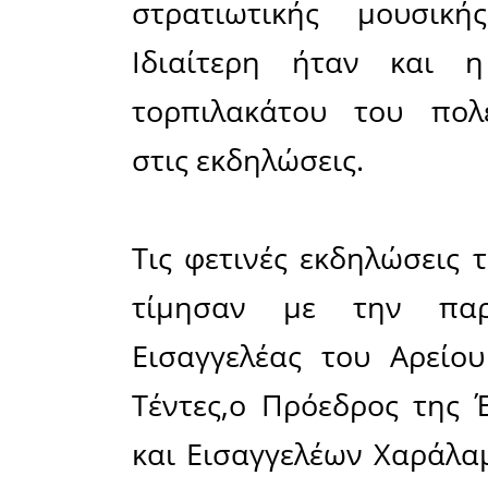
ήταν η στ
απήγγειλ
στον αγώνα
που τραγ
Κρητικών 
τους ι