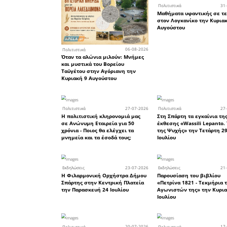
μαθητική 
ξεχωριστή
λόχου από
στρατιω
Ιδιαίτερ