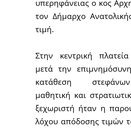
Οι Κρήτ
επικεφαλ
μπάρμπα 
αυτοί το