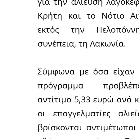
η εξάπλ
θάλασσες 
ένα σοβαρ
αλιεία κα
οι αλιείς