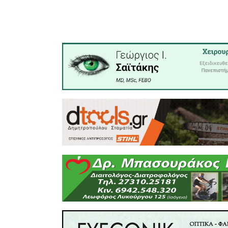
η οποία,
δραματικ
και ζημιές
επισημαί
Πελοπο
προγράμμ