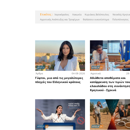
Η ερώτησ
Βελόπουλ
είναι η εξ