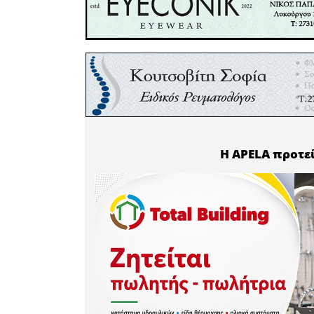
προκαλε
αναγκαία 
Το θέμα π
πολιτική 
αίτημα ε