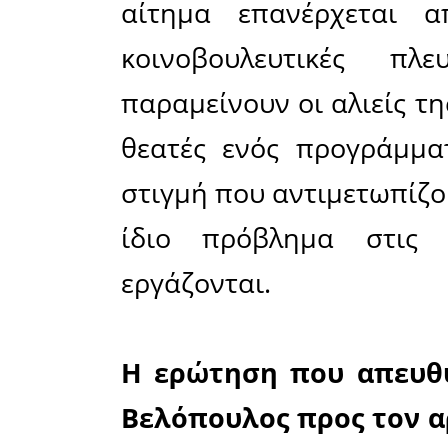
πρόγραμ
αντίτιμο 
οι επαγγ
βρίσκοντα
εδώ και
κοινοβουλ