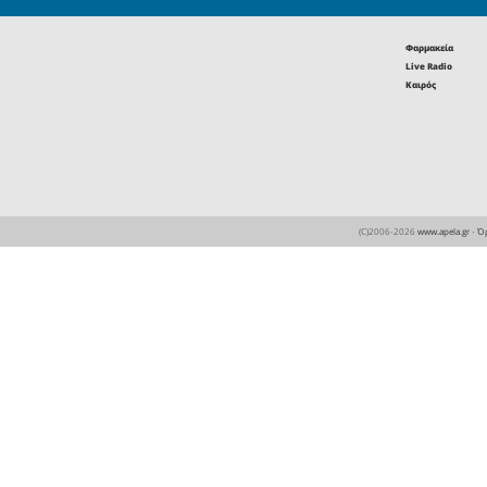
θαλάσσι
ραγδαία ε
Το άρθρ
Τεχνητή Ν