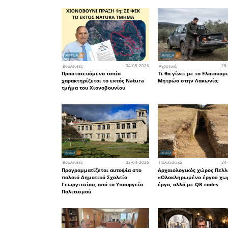
επιτακτι
μέτρων 
διαχείριση
Με δεδομέ