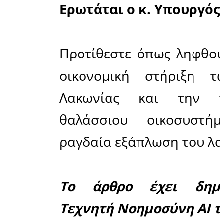
6578.
Στο κείμε
για ραγ
λαγοκέφαλ