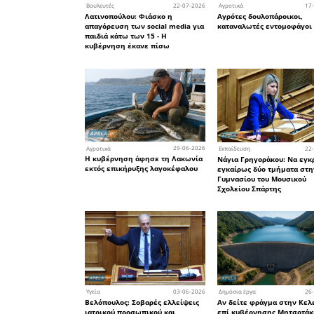
«Όπως ε
εξάπλωση 
θάλασσες 
περιβαλλο
προκαλ
ιχθυοαποθ