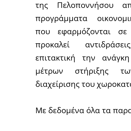
πρόεδρο
βουλευτή
Κυριάκος
τον Υπου
Τροφίμων
Ιουνίου 