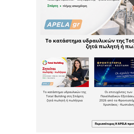
κοινοβο
παραμείνο
θεατές εν
στιγμή πο
ίδιο πρ
εργάζονται