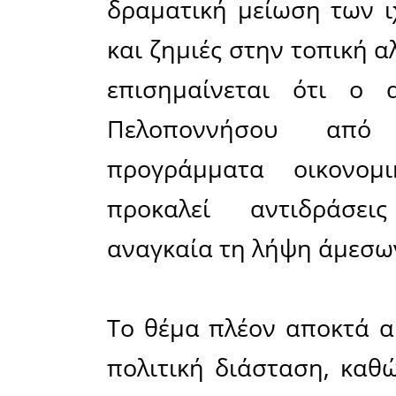
Κρήτη κα
εκτός τ
συνέπεια, 
Σύμφωνα μ