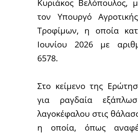
Το θέμα εί
ημέρες,
βουλευτή
οποίος εί
πρόγραμμ
για την α