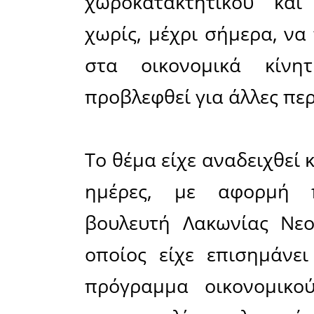
το πιλοτικό π
που αντιμετωπί
κοινοβουλευτι
Ο λαγο
αποτελε
μακρινή 
Λακωνία. 