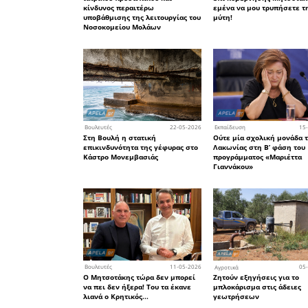
αλιεία. 
φαινομένο
της Πελ
προγράμμ
που εφαρ
προκαλεί