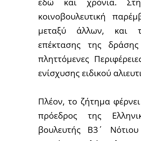
αντιμετω
χωροκατα
χωρίς, μέ
στα οικ
προβλεφθεί