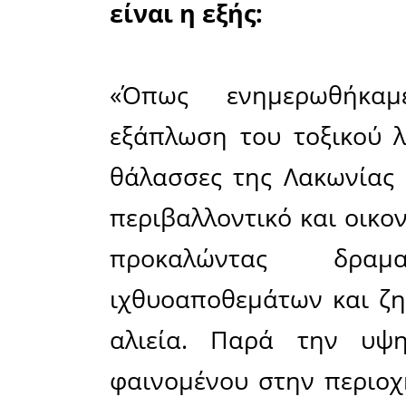
μεταξύ 
επέκταση
πληττόμεν
ενίσχυσης 
Πλέον, το