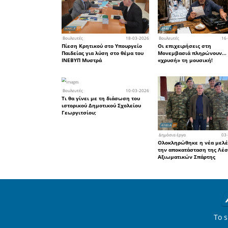
Ερωτάται 
Προτίθεστ
οικονομι
Λακωνία