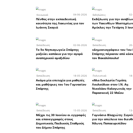
βελτιώσει
της εκπαιδ
Το Διοικ
Γονέων 
Σχολείου 