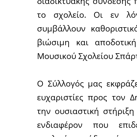
οποίων η
στέγης του
οδού που
απρόσκ
έκτακτ