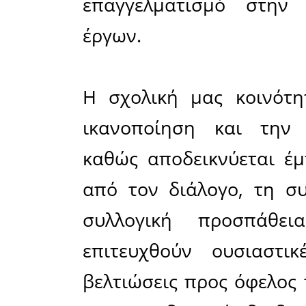
Επιπλέον,
καλό στά
σύνδεσ
συστημάτ
αποκατά
διαδικτυα