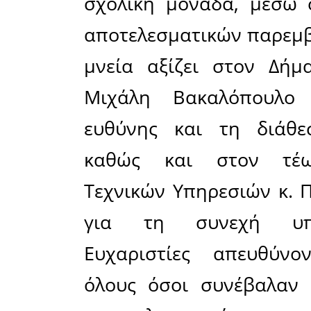
διαμορφώ
χώρο στά
σχολείου,
την ασφάλ
του χώρου