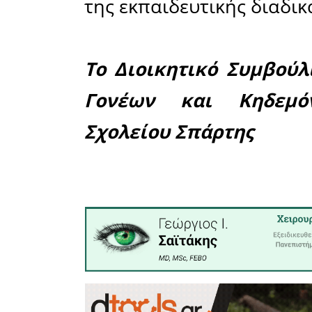
το σχολε
συμβάλλο
βιώσιμη 
Μουσικού 
Ο Σύλλογό