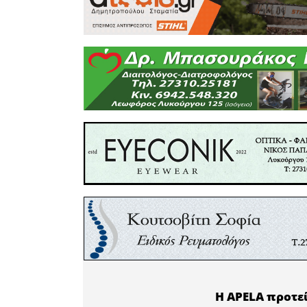
ευχαριστί
την ουσια
ενδιαφέρ
σχολική 
αποτελεσμ