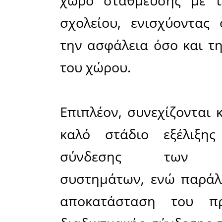
σχολική μ
διάστημα.
Στο πλαί
ολοκληρώ
στις σχολ