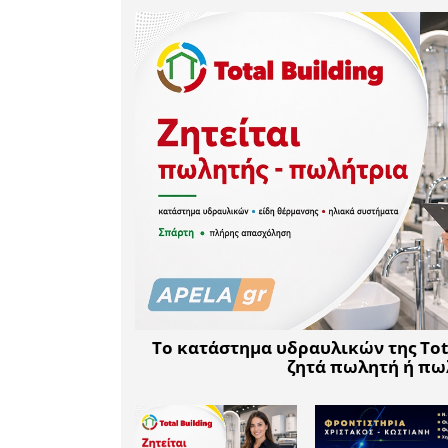
μνεία αξ
Μιχάλη 
ευθύνης 
καθώς κ
Τεχνικών 
για τη 