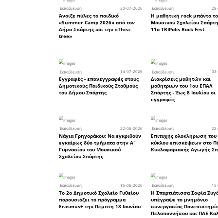
ικανοποί
καθώς απο
από τον δ
συλλογι
επιτευχθ