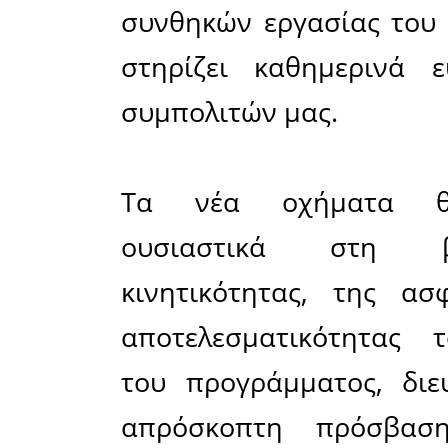
προμήθεια
ανάγκες τ
Σπίτι», απ
Η συγκεκ