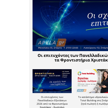
προσηλωμ
που έχ
διασφάλισ
της ποιότη