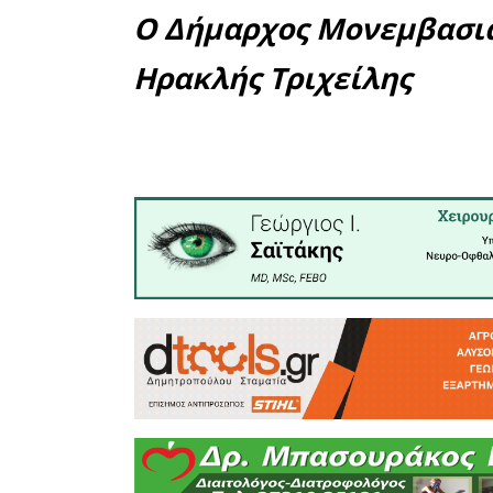
Τα νέα
ουσιασ
κινητικό
αποτελεσ
του προγ