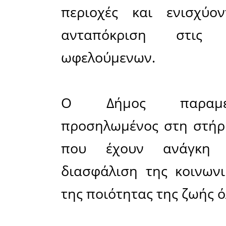
πλαίσιο 
αναβάθ
κοινωνικώ
συνθηκών
στηρίζει
συμπολιτώ