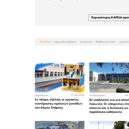
Ο Δήμαρχ
Ηρακλής Τ