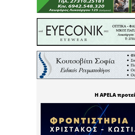
απρόσκο
περιοχές
ανταπό
ωφελούμε
Ο Δήμο