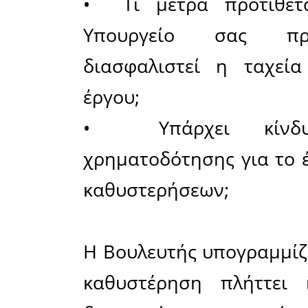
31.769.8
εθνικούς 
Παρά τις 
δημοπράτη
και ενώ 