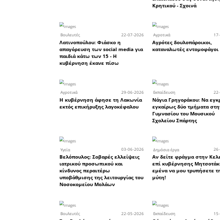
• Υπάρ
χρηματοδό
καθυστερή
Η Βουλευτ
καθυστέρ