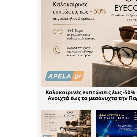
κληρονο
απαντήσει
• Ποιοι ε
στη διαδ
Αρχαιολογ
• Υπάρχε