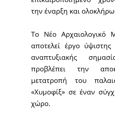
έργου
Με σχετικ
προς τ
Πολιτι
Μενδών
Γρηγοράκ