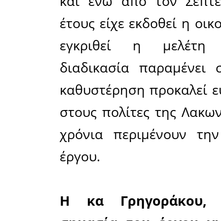
αποτελεί 
αναπτυξ
προβλέπ
μετατροπ
«Χυμοφίξ»