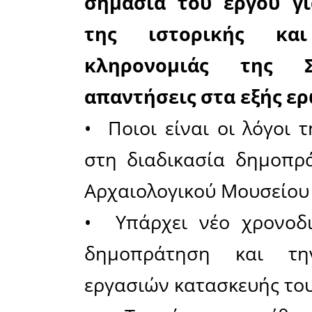
χώρο.
Το έργο 
πλευρά τη
Εθνικό Πρ
με εξασφ