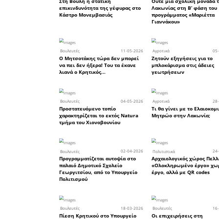
δυναμική 
πως είνα
προώθησ
έναρξη τω