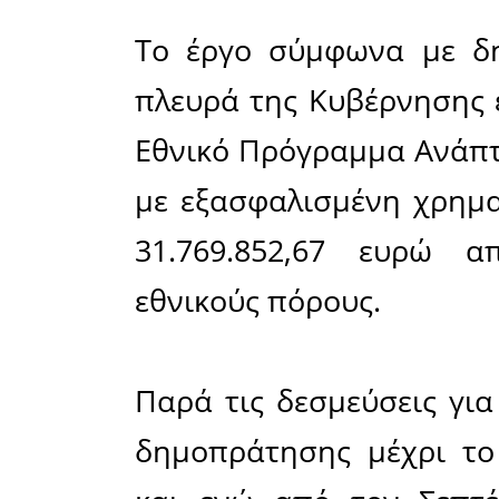
άμεσα εξ
καθυστέρ
επικαιρο
την έναρξ
Το Νέο Α