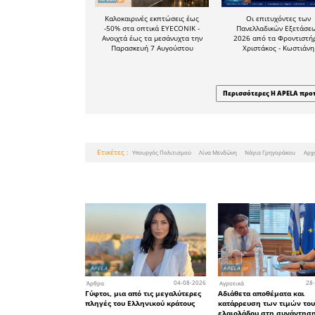
δημοπρά
εργασιών 
• Τι μέτ
Υπουργ
διασφαλι
έργου;