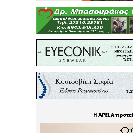
έργου.
Η κα Γρ
σημασία 
της ιστ