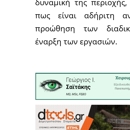
έτους είχε
εγκριθε
διαδικασ
καθυστέρη
στους πολ
χρόνια π