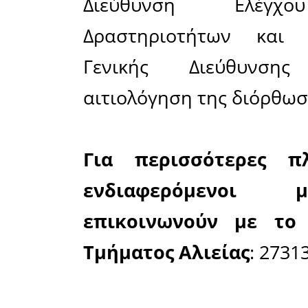
δήλωση π
ετήσιο κύ
πρέπει να
24 ωρών 
αυτές μ
200.000? ε