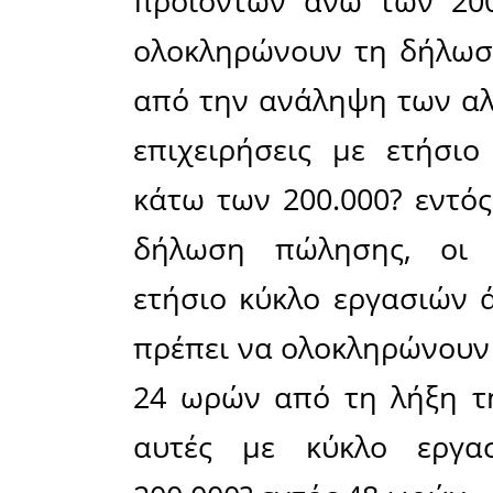
αγορασ
Συστήμα
καταγραφ
(ΟΣΠΑ) κα
εφαρμογ
ανάληψης 