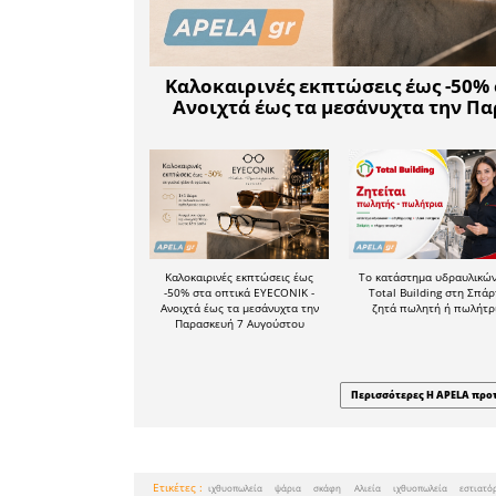
αυτά δεν 
υποβολής 
υποβάλλου
Διορθώσε
υποβληθ