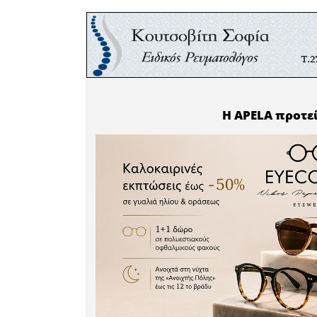
χρησιμοπ
και δεν δι
• Όσοι αγ
προέρχον
μικρότερ