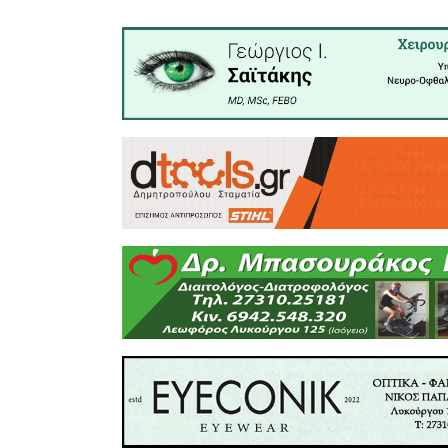
Εξαιρο
δηλώσεω
πώλησης 
• Όσοι α
βάρους