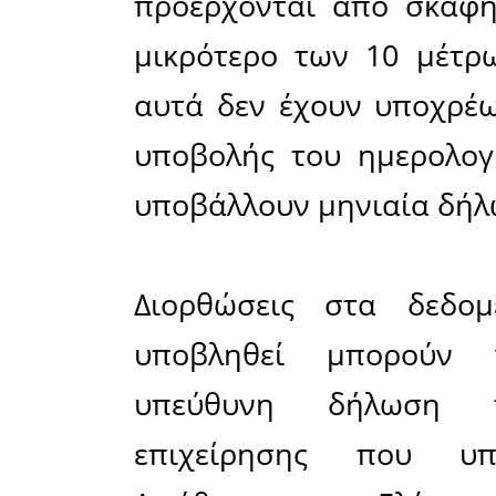
στις πρ
προϊόντω
ολοκληρώ
από την α
επιχειρήσ
κάτω των 