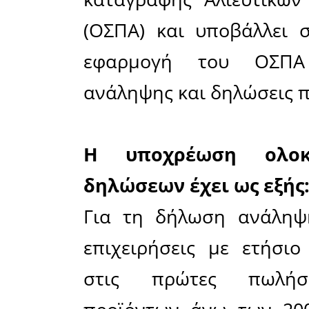
Η εμπορικ
πρόσωπο)
αλιείας
(συμπερι
όπως εστ
εγγράφετ