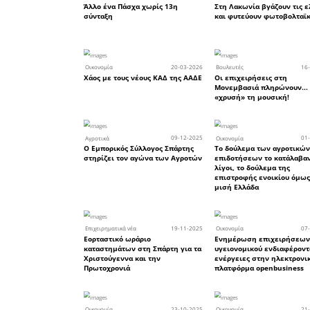
Για περ
ενδιαφ
επικοιν
Τμήματος 