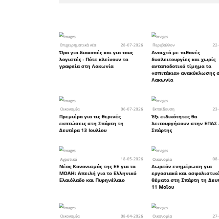
υπεύθυν
επιχείρ
Διεύθυ
Δραστηρ
Γενικής
αιτιολόγη