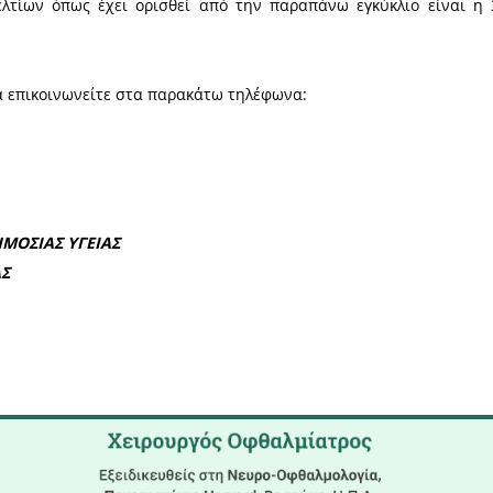
να με την αρ. πρωτ. 24376/28-03-2024 (ΑΔΑ: 6Λ
ργασίας και Κοινωνικών Υποθέσεων, την 4η Απριλίου
 Μετακίνησης Ατόμων Με Αναπηρία (ΑμεΑ) για το έτο
ων θα ανανεώνονται / εκδίδονται από την Υπηρ
Π) του Νομού μας μέχρι 31-10-2024.
σχύος των Δελτίων όπως έχει ορισθεί από την π
ση μπορείτε να επικοινωνείτε στα παρακάτω τηλέφω
2731363234