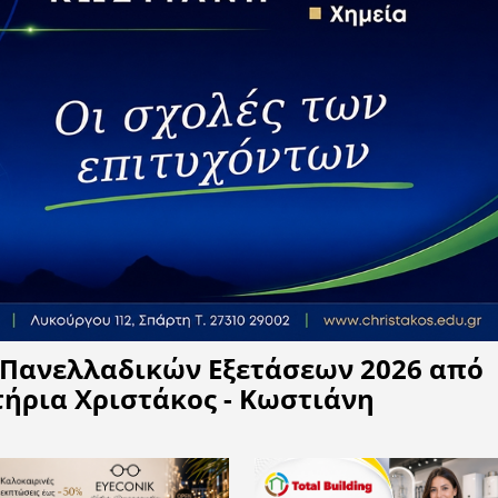
Η APELA προτείνει