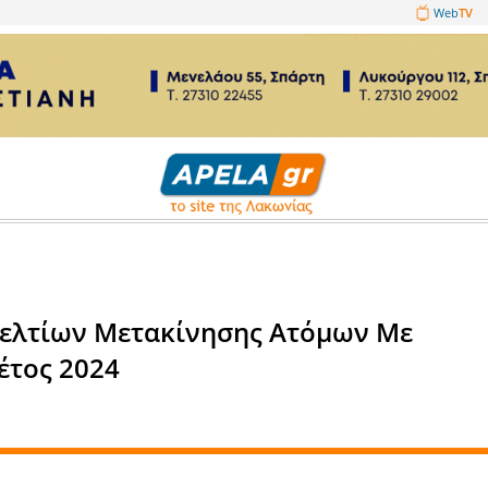
1089860
ικά
κδόσεις Δελτίων Μετακίνησης
 για το έτος 2024