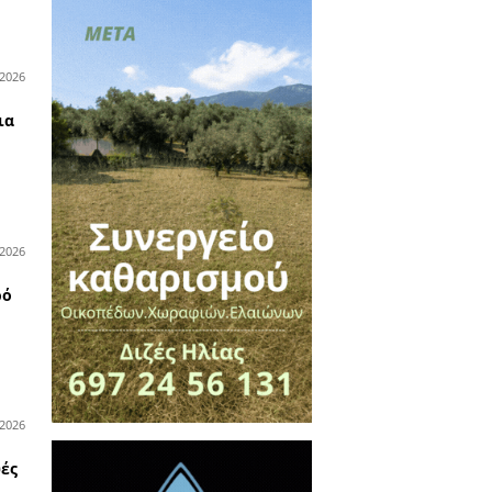
σεων 2026 από
στιάνη
ο κατάστημα υδραυλικών
της Total Building στη