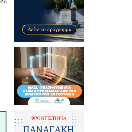
ΒΩ46ΝΛ2Α-3ΓΘ) Διευκρινιστική
 2024 θα ξεκινήσει η ανανέωση
ς 2024.
εσία μας και από τα Κέντρα
αραπάνω εγκύκλιο είναι η 31η
να: