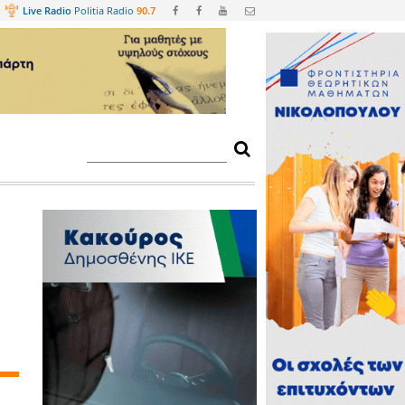
Web
TV
Live Radio
Politia Radio
90.
 Ατόμων Με