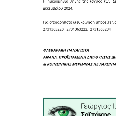
ανακοινώνεται ότι, σύμφω
Εγκύκλιο του Υπουργείου Ε
και η έκδοση νέων Δελτίων
Τα Δελτία των δικαιούχ
Εξυπηρέτησης Πολιτών (ΚΕ
Η ημερομηνία λήξης της ι
Δεκεμβρίου 2024.
Για οποιαδήποτε διευκρίνη
2731363220, 2731363222, 