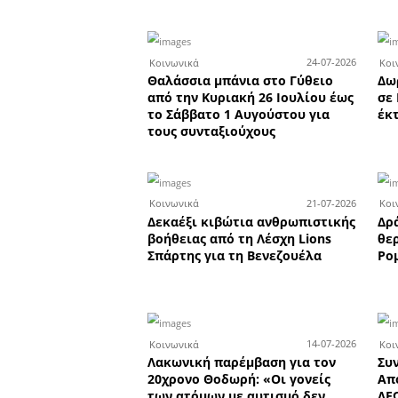
Οι επιτυχόν
τα Φ
Οι επιτυχόντες τ
Πανελλαδικών Εξετά