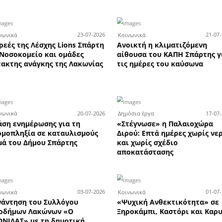
τες των Πανελλαδικών Εξετά
ροντιστήρια Χριστάκος - Κω
ων
Καλοκαιρινές εκπτώσεις έως
Τ
σεων
-50% στα οπτικά EYECONIK -