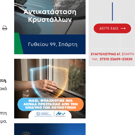
 καιρού και ειδικών