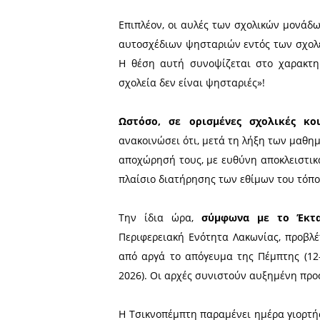
Σε αποκριάτικο κλίμα κινε
ωστόσο τα καιρικά φαινό
γλέντια.
Όσον αφορά τα σχολεία, 
δεν αποτελεί σχολική αργ
χωρίς να αφιερώνεται ολόκ
Επιπλέον, οι αυλές των σ
αυτοσχέδιων ψησταριών εντ
Η θέση αυτή συνοψίζεται
σχολεία δεν είναι ψησταριέ