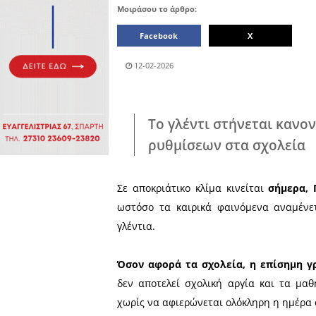
Πολιτιστικά
Πωλήσεις
Δήμος
Διάφορα
Αν.
Μάνης
Εκδηλώσεις
Ενοικίαση
Επιχειρήσεων
Δήμος
Ελαφονήσου
Εκκλησία
Περιφερεια
Πελοποννήσου
Σώματα
ασφαλείας
Μοιράσου το άρθρο:
Facebook
12-02-2026
Το γλέντι στήν
ρυθμίσεων στα