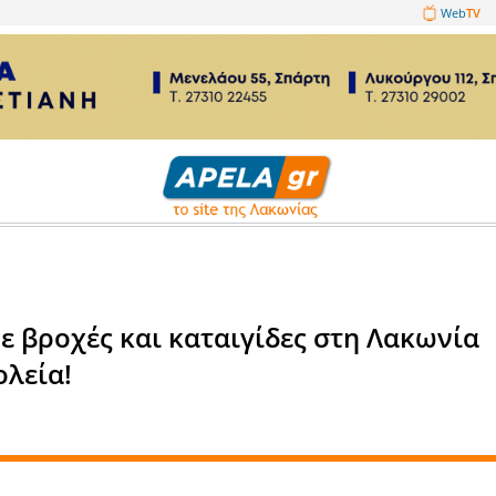
1089860
ικά
ήμερα με βροχές και καταιγίδ
α στα σχολεία!