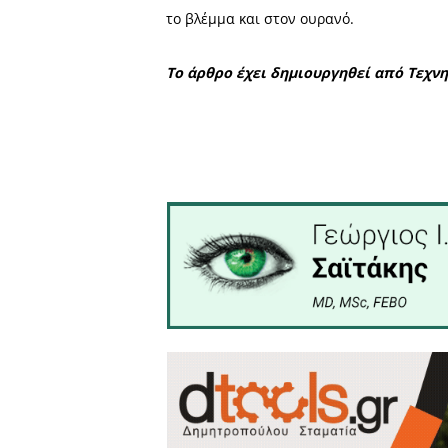
Ωστόσο, σε ορισμένες σ
ανακοινώσει ότι, μετά τη 
αποχώρησή τους, με ευθύνη
πλαίσιο διατήρησης των εθ
Την ίδια ώρα,
σύμφωνα 
Περιφερειακή Ενότητα Λακ
από αργά το απόγευμα της
2026). Οι αρχές συνιστούν
Η Τσικνοπέμπτη παραμένει 
το βλέμμα και στον ουρανό.
Το άρθρο έχει δημιουργη