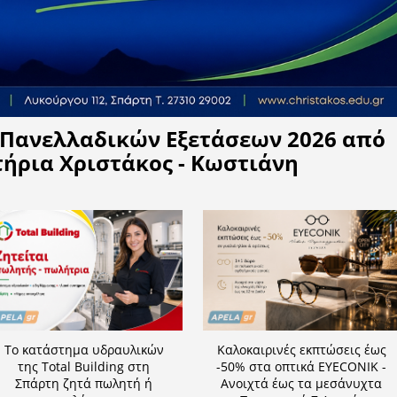
Η APELA προτείνει