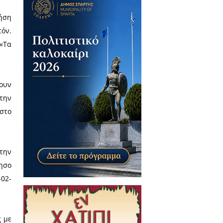
ακωνία για την
Τσικνοπέμπτη
,
δηλώσεις και τα παραδοσιακά
αι ξεκάθαρη:
η Τσικνοπέμπτη
να με το ωρολόγιο πρόγραμμα,
ους ψησίματος, καθώς η χρήση
κατάλληλη για τον χώρο αυτόν.
ι στα κοινωνικά δίκτυα: «Τα