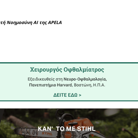
χολικές κοινότητες της Σπάρτης,
Σύλλογοι Γ
λήξη των μαθημάτων, θα προσφέρουν σουβλάκια και 
 αποκλειστικά των Συλλόγων και εκτός του επίσημ
ίμων του τόπου μας.
με το Έκτακτο Δελτίο Επιδείνωσης Καιρού
ωνίας, προβλέπονται ισχυρές βροχές και καταιγίδε
 Πέμπτης (12-02-2026) έως και τις πρώτες πρωινές
 αυξημένη προσοχή, ιδιαίτερα σε δραστηριότητες σε
ημέρα γιορτής και παράδοσης, με ψησταριές σε αυλέ
θεί από Τεχνητή Νοημοσύνη ΑΙ της APELA