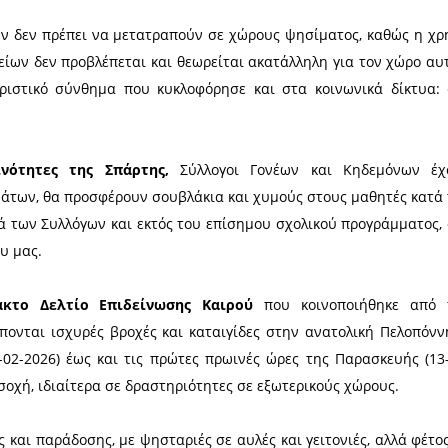
ίται
σήμερα, Πέμπτη 12 Φεβρουαρίου 2026
, η Λ
μενα αναμένεται να επηρεάσουν τις υπαίθριες εκ
η επίσημη γραμμή του Υπουργείου Παιδείας είν
ία και τα μαθήματα διεξάγονται κανονικά, σύμφω
ληρη η ημέρα σε εορταστικές εκδηλώσεις.
χολικών μονάδων δεν πρέπει να μετατραπούν σε χώρ
ός των σχολείων δεν προβλέπεται και θεωρείται α
 στο χαρακτηριστικό σύνθημα που κυκλοφόρησε κα
ς»!