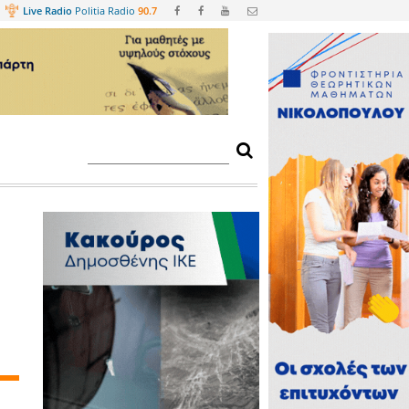
Web
TV
Live Radio
Politia Radio
90.
ες στη Λακωνία